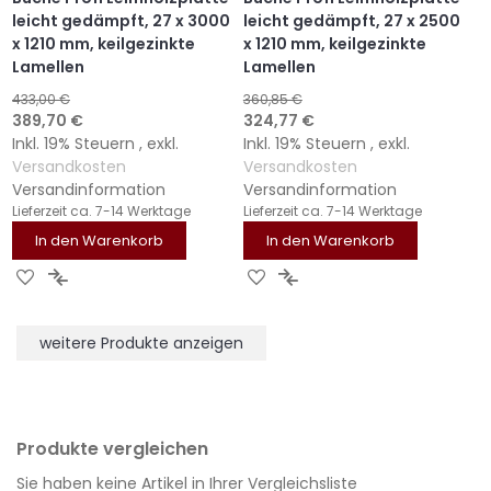
leicht gedämpft, 27 x 3000
leicht gedämpft, 27 x 2500
x 1210 mm, keilgezinkte
x 1210 mm, keilgezinkte
Lamellen
Lamellen
433,00 €
360,85 €
Sonderangebot
Sonderangebot
389,70 €
324,77 €
Inkl. 19% Steuern
,
exkl.
Inkl. 19% Steuern
,
exkl.
Versandkosten
Versandkosten
Versandinformation
Versandinformation
Lieferzeit
ca. 7-14 Werktage
Lieferzeit
ca. 7-14 Werktage
In den Warenkorb
In den Warenkorb
ZUR
ZUR
ZUR
ZUR
WUNSCHLISTE
VERGLEICHSLISTE
WUNSCHLISTE
VERGLEICHSLISTE
HINZUFÜGEN
HINZUFÜGEN
HINZUFÜGEN
HINZUFÜGEN
weitere Produkte anzeigen
Produkte vergleichen
Sie haben keine Artikel in Ihrer Vergleichsliste