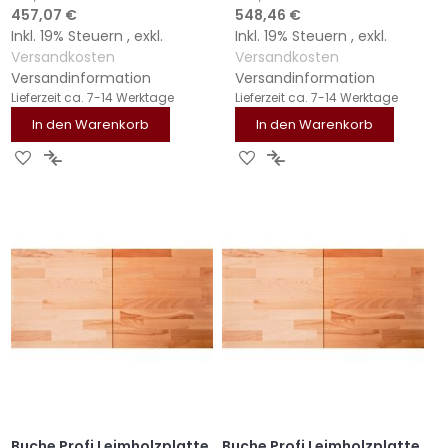
Sonderangebot
Sonderangebot
457,07 €
548,46 €
Inkl. 19% Steuern
,
exkl.
Inkl. 19% Steuern
,
exkl.
Versandkosten
Versandkosten
Versandinformation
Versandinformation
Lieferzeit
ca. 7-14 Werktage
Lieferzeit
ca. 7-14 Werktage
In den Warenkorb
In den Warenkorb
ZUR
ZUR
ZUR
ZUR
WUNSCHLISTE
VERGLEICHSLISTE
WUNSCHLISTE
VERGLEICHSLISTE
HINZUFÜGEN
HINZUFÜGEN
HINZUFÜGEN
HINZUFÜGEN
Buche Profi Leimholzplatte
Buche Profi Leimholzplatte