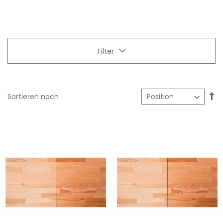
Filter
In
Sortieren nach
ab
Re