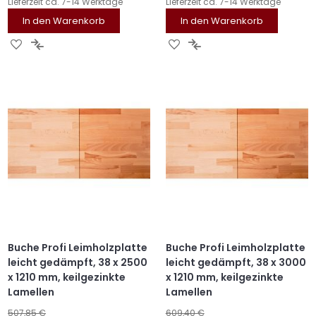
Lieferzeit
ca. 7-14 Werktage
Lieferzeit
ca. 7-14 Werktage
In den Warenkorb
In den Warenkorb
ZUR
ZUR
ZUR
ZUR
WUNSCHLISTE
VERGLEICHSLISTE
WUNSCHLISTE
VERGLEICHSLISTE
HINZUFÜGEN
HINZUFÜGEN
HINZUFÜGEN
HINZUFÜGEN
Buche Profi Leimholzplatte
Buche Profi Leimholzplatte
leicht gedämpft, 38 x 2500
leicht gedämpft, 38 x 3000
x 1210 mm, keilgezinkte
x 1210 mm, keilgezinkte
Lamellen
Lamellen
507,85 €
609,40 €