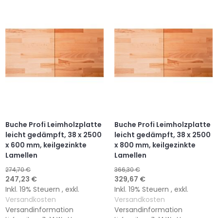
HINZUFÜGEN
HINZUFÜGEN
HINZUFÜGEN
HINZUFÜGEN
Buche Profi Leimholzplatte
Buche Profi Leimholzplatte
leicht gedämpft, 38 x 2500
leicht gedämpft, 38 x 2500
x 600 mm, keilgezinkte
x 800 mm, keilgezinkte
Lamellen
Lamellen
274,70 €
366,30 €
Sonderangebot
Sonderangebot
247,23 €
329,67 €
Inkl. 19% Steuern
,
exkl.
Inkl. 19% Steuern
,
exkl.
Versandkosten
Versandkosten
Versandinformation
Versandinformation