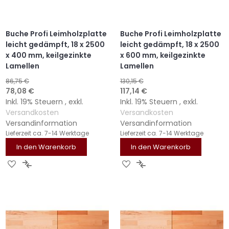
Buche Profi Leimholzplatte
Buche Profi Leimholzplatte
leicht gedämpft, 18 x 2500
leicht gedämpft, 18 x 2500
x 400 mm, keilgezinkte
x 600 mm, keilgezinkte
Lamellen
Lamellen
86,75 €
130,15 €
Sonderangebot
Sonderangebot
78,08 €
117,14 €
Inkl. 19% Steuern
,
exkl.
Inkl. 19% Steuern
,
exkl.
Versandkosten
Versandkosten
Versandinformation
Versandinformation
Lieferzeit
ca. 7-14 Werktage
Lieferzeit
ca. 7-14 Werktage
In den Warenkorb
In den Warenkorb
ZUR
ZUR
ZUR
ZUR
WUNSCHLISTE
VERGLEICHSLISTE
WUNSCHLISTE
VERGLEICHSLISTE
HINZUFÜGEN
HINZUFÜGEN
HINZUFÜGEN
HINZUFÜGEN