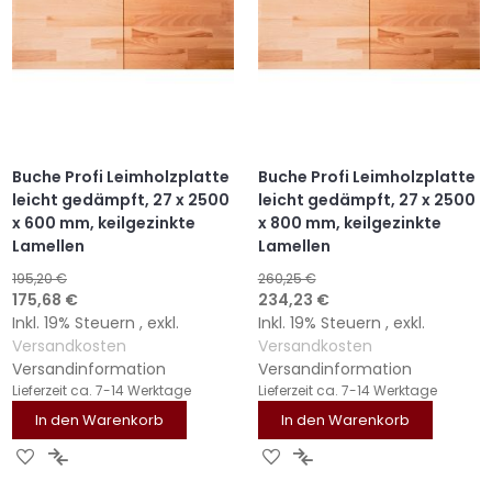
Buche Profi Leimholzplatte
Buche Profi Leimholzplatte
leicht gedämpft, 27 x 2500
leicht gedämpft, 27 x 2500
x 600 mm, keilgezinkte
x 800 mm, keilgezinkte
Lamellen
Lamellen
195,20 €
260,25 €
Sonderangebot
Sonderangebot
175,68 €
234,23 €
Inkl. 19% Steuern
,
exkl.
Inkl. 19% Steuern
,
exkl.
Versandkosten
Versandkosten
Versandinformation
Versandinformation
Lieferzeit
ca. 7-14 Werktage
Lieferzeit
ca. 7-14 Werktage
In den Warenkorb
In den Warenkorb
ZUR
ZUR
ZUR
ZUR
WUNSCHLISTE
VERGLEICHSLISTE
WUNSCHLISTE
VERGLEICHSLISTE