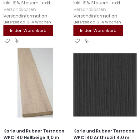
Inkl. 19% Steuern
,
exkl.
Inkl. 19% Steuern
,
exkl.
Versandkosten
Versandkosten
Versandinformation
Versandinformation
Lieferzeit
ca. 3-4 Wochen
Lieferzeit
ca. 3-4 Wochen
In den Warenkorb
In den Warenkorb
ZUR
ZUR
ZUR
ZUR
WUNSCHLISTE
VERGLEICHSLISTE
WUNSCHLISTE
VERGLEICHSLISTE
HINZUFÜGEN
HINZUFÜGEN
HINZUFÜGEN
HINZUFÜGEN
Karle und Rubner Terracon
Karle und Rubner Terracon
WPC 140 Hellbeige 4,0 m
WPC 140 Anthrazit 4,0 m