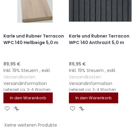
Karle und Rubner Terracon
Karle und Rubner Terracon
WPC 140 Hellbeige 5,0 m
WPC 140 Anthrazit 5,0 m
89,95 €
89,95 €
Inkl. 19% Steuern
,
exkl.
Inkl. 19% Steuern
,
exkl.
Versandkosten
Versandkosten
Versandinformation
Versandinformation
Lieferzeit
ca. 3-4 Wochen
Lieferzeit
ca. 3-4 Wochen
In den Warenkorb
In den Warenkorb
ZUR
ZUR
ZUR
ZUR
WUNSCHLISTE
VERGLEICHSLISTE
WUNSCHLISTE
VERGLEICHSLISTE
Keine weiteren Produkte
HINZUFÜGEN
HINZUFÜGEN
HINZUFÜGEN
HINZUFÜGEN