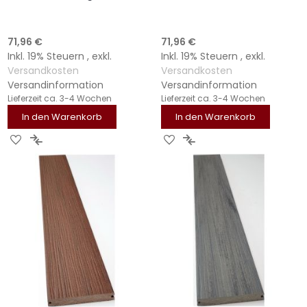
71,96 €
71,96 €
Inkl. 19% Steuern
,
exkl.
Inkl. 19% Steuern
,
exkl.
Versandkosten
Versandkosten
Versandinformation
Versandinformation
Lieferzeit
ca. 3-4 Wochen
Lieferzeit
ca. 3-4 Wochen
In den Warenkorb
In den Warenkorb
ZUR
ZUR
ZUR
ZUR
WUNSCHLISTE
VERGLEICHSLISTE
WUNSCHLISTE
VERGLEICHSLISTE
HINZUFÜGEN
HINZUFÜGEN
HINZUFÜGEN
HINZUFÜGEN