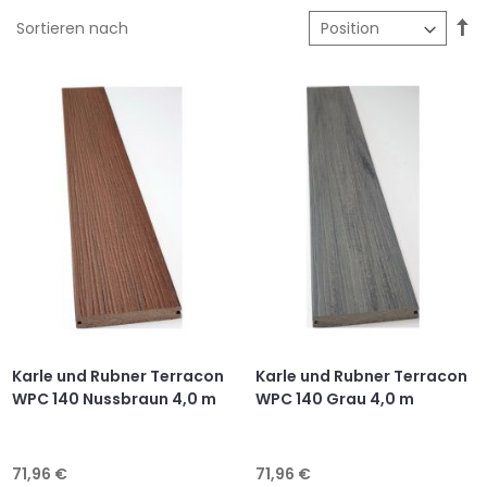
In
Sortieren nach
ab
Re
Karle und Rubner Terracon
Karle und Rubner Terracon
WPC 140 Nussbraun 4,0 m
WPC 140 Grau 4,0 m
71,96 €
71,96 €