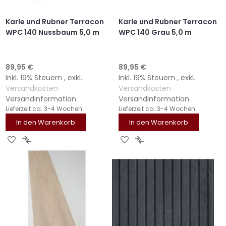
Karle und Rubner Terracon
Karle und Rubner Terracon
WPC 140 Nussbaum 5,0 m
WPC 140 Grau 5,0 m
89,95 €
89,95 €
Inkl. 19% Steuern
,
exkl.
Inkl. 19% Steuern
,
exkl.
Versandkosten
Versandkosten
Versandinformation
Versandinformation
Lieferzeit
ca. 3-4 Wochen
Lieferzeit
ca. 3-4 Wochen
In den Warenkorb
In den Warenkorb
ZUR
ZUR
ZUR
ZUR
WUNSCHLISTE
VERGLEICHSLISTE
WUNSCHLISTE
VERGLEICHSLISTE
HINZUFÜGEN
HINZUFÜGEN
HINZUFÜGEN
HINZUFÜGEN