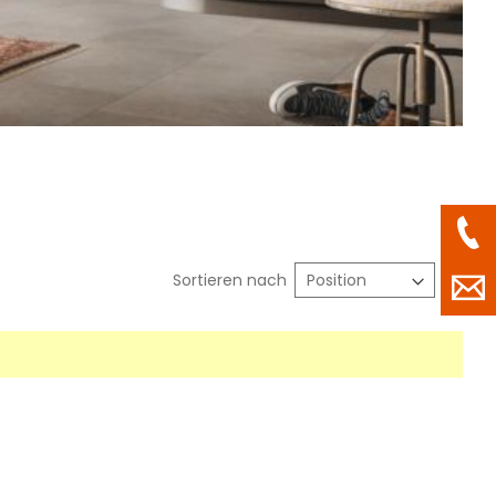
In
Sortieren nach
abst
Reih