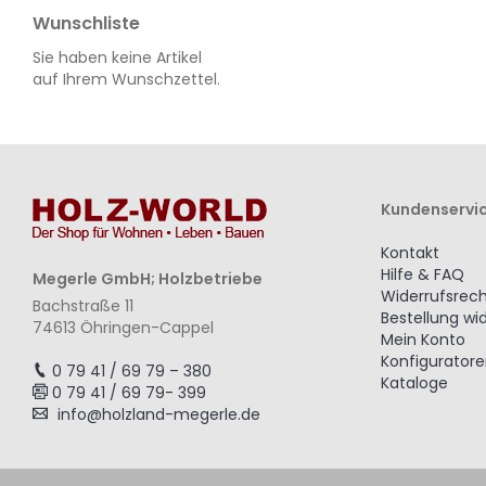
Wunschliste
Sie haben keine Artikel
auf Ihrem Wunschzettel.
Kundenservi
Kontakt
Hilfe & FAQ
Megerle GmbH; Holzbetriebe
Widerrufsrec
Bachstraße 11
Bestellung wi
74613 Öhringen-Cappel
Mein Konto
Konfigurator
0 79 41 / 69 79 – 380
Kataloge
0 79 41 / 69 79- 399
info@holzland-megerle.de