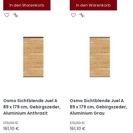
In den Warenkorb
In den Warenkorb
ZUR
ZUR
ZUR
ZUR
WUNSCHLISTE
VERGLEICHSLISTE
WUNSCHLISTE
VERGLEICHSLISTE
HINZUFÜGEN
HINZUFÜGEN
HINZUFÜGEN
HINZUFÜGEN
Osmo Sichtblende Juel A
Osmo Sichtblende Juel A
89 x 179 cm, Gebirgszeder,
89 x 179 cm, Gebirgszeder,
Aluminium Anthrazit
Aluminium Grau
179,90 €
179,90 €
Sonderangebot
Sonderangebot
161,10 €
161,10 €