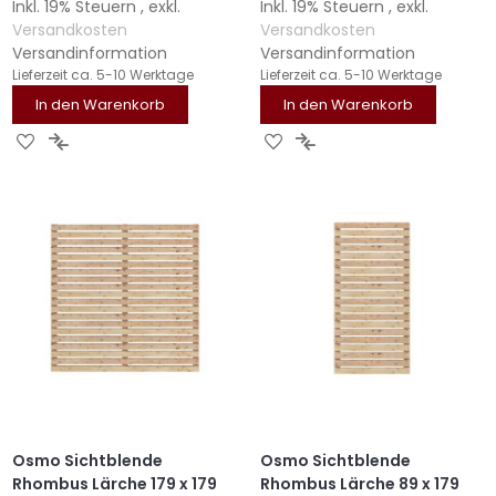
Inkl. 19% Steuern
,
exkl.
Inkl. 19% Steuern
,
exkl.
Versandkosten
Versandkosten
Versandinformation
Versandinformation
Lieferzeit
ca. 5-10 Werktage
Lieferzeit
ca. 5-10 Werktage
In den Warenkorb
In den Warenkorb
ZUR
ZUR
ZUR
ZUR
WUNSCHLISTE
VERGLEICHSLISTE
WUNSCHLISTE
VERGLEICHSLISTE
HINZUFÜGEN
HINZUFÜGEN
HINZUFÜGEN
HINZUFÜGEN
Osmo Sichtblende
Osmo Sichtblende
Rhombus Lärche 179 x 179
Rhombus Lärche 89 x 179