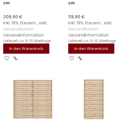
cm
cm
209,90 €
119,90 €
Inkl. 19% Steuern
,
exkl.
Inkl. 19% Steuern
,
exkl.
Versandkosten
Versandkosten
Versandinformation
Versandinformation
Lieferzeit
ca. 5-10 Werktage
Lieferzeit
ca. 5-10 Werktage
In den Warenkorb
In den Warenkorb
ZUR
ZUR
ZUR
ZUR
WUNSCHLISTE
VERGLEICHSLISTE
WUNSCHLISTE
VERGLEICHSLISTE
HINZUFÜGEN
HINZUFÜGEN
HINZUFÜGEN
HINZUFÜGEN