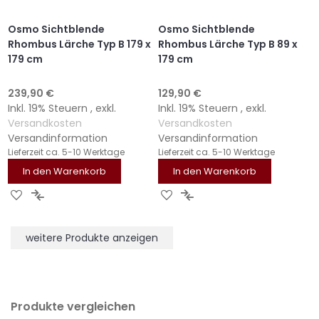
Osmo Sichtblende
Osmo Sichtblende
Rhombus Lärche Typ B 179 x
Rhombus Lärche Typ B 89 x
179 cm
179 cm
239,90 €
129,90 €
Inkl. 19% Steuern
,
exkl.
Inkl. 19% Steuern
,
exkl.
Versandkosten
Versandkosten
Versandinformation
Versandinformation
Lieferzeit
ca. 5-10 Werktage
Lieferzeit
ca. 5-10 Werktage
In den Warenkorb
In den Warenkorb
ZUR
ZUR
ZUR
ZUR
WUNSCHLISTE
VERGLEICHSLISTE
WUNSCHLISTE
VERGLEICHSLISTE
HINZUFÜGEN
HINZUFÜGEN
HINZUFÜGEN
HINZUFÜGEN
weitere Produkte anzeigen
Produkte vergleichen