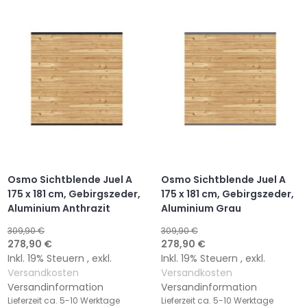
WUNSCHLISTE
VERGLEICHSLISTE
WUNSCHLISTE
VERGLEICHSLISTE
HINZUFÜGEN
HINZUFÜGEN
HINZUFÜGEN
HINZUFÜGEN
Osmo Sichtblende Juel A
Osmo Sichtblende Juel A
175 x 181 cm, Gebirgszeder,
175 x 181 cm, Gebirgszeder,
Aluminium Anthrazit
Aluminium Grau
309,90 €
309,90 €
Sonderangebot
Sonderangebot
278,90 €
278,90 €
Inkl. 19% Steuern
,
exkl.
Inkl. 19% Steuern
,
exkl.
Versandkosten
Versandkosten
Versandinformation
Versandinformation
Lieferzeit
ca. 5-10 Werktage
Lieferzeit
ca. 5-10 Werktage