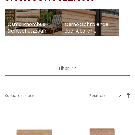
Osmo Rhombus
Osmo Sichtblende
Sichtschutzzaun
Juel A Lärche
Filter
In
Sortieren nach
ab
Re