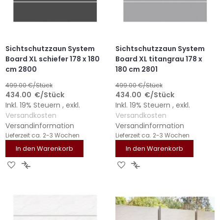
Sichtschutzzaun System
Sichtschutzzaun System
Board XL schiefer 178 x 180
Board XL titangrau 178 x
cm 2800
180 cm 2801
499.00
€/Stück
499.00
€/Stück
434.00
€
/Stück
434.00
€
/Stück
Inkl. 19% Steuern
,
exkl.
Inkl. 19% Steuern
,
exkl.
Versandkosten
Versandkosten
Versandinformation
Versandinformation
Lieferzeit
ca. 2-3 Wochen
Lieferzeit
ca. 2-3 Wochen
In den Warenkorb
In den Warenkorb
ZUR
ZUR
ZUR
ZUR
WUNSCHLISTE
VERGLEICHSLISTE
WUNSCHLISTE
VERGLEICHSLISTE
HINZUFÜGEN
HINZUFÜGEN
HINZUFÜGEN
HINZUFÜGEN