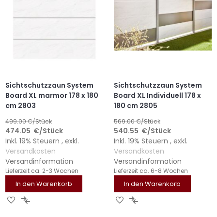
Sichtschutzzaun System
Sichtschutzzaun System
Board XL marmor 178 x 180
Board XL Individuell 178 x
cm 2803
180 cm 2805
499.00
€/Stück
569.00
€/Stück
474.05
€
/Stück
540.55
€
/Stück
Inkl. 19% Steuern
,
exkl.
Inkl. 19% Steuern
,
exkl.
Versandkosten
Versandkosten
Versandinformation
Versandinformation
Lieferzeit
ca. 2-3 Wochen
Lieferzeit
ca. 6-8 Wochen
In den Warenkorb
In den Warenkorb
ZUR
ZUR
ZUR
ZUR
WUNSCHLISTE
VERGLEICHSLISTE
WUNSCHLISTE
VERGLEICHSLISTE