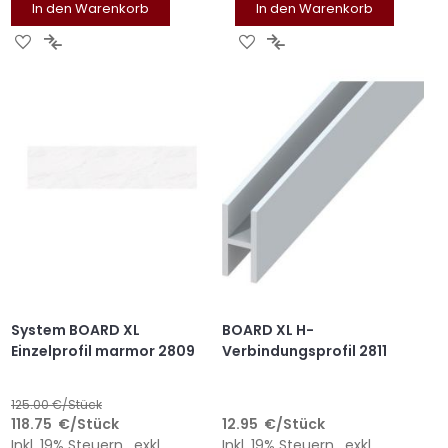
In den Warenkorb
In den Warenkorb
ZUR
ZUR
ZUR
ZUR
WUNSCHLISTE
VERGLEICHSLISTE
WUNSCHLISTE
VERGLEICHSLISTE
HINZUFÜGEN
HINZUFÜGEN
HINZUFÜGEN
HINZUFÜGEN
System BOARD XL
BOARD XL H-
Einzelprofil marmor 2809
Verbindungsprofil 2811
125.00
€/Stück
118.75
€
/Stück
12.95
€
/Stück
Inkl. 19% Steuern
,
exkl.
Inkl. 19% Steuern
,
exkl.