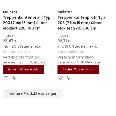
Meister
Meister
Treppenkantenprofil Typ
Treppenkantenprofil Typ
203 (7 bis 16 mm) Silber
203 (7 bis 16 mm) Silber
eloxiert 220; 100 cm
eloxiert 220; 300 cm
33,49 €
97,59 €
Sonderangebot
Sonderangebot
28,47 €
92,71 €
Inkl. 19% Steuern
,
exkl.
Inkl. 19% Steuern
,
exkl.
Versandkosten
Versandkosten
Versandinformation
Versandinformation
Lieferzeit
ca. 5-10 Werktage
Lieferzeit
ca. 5-10 Werktage
In den Warenkorb
In den Warenkorb
ZUR
ZUR
ZUR
ZUR
WUNSCHLISTE
VERGLEICHSLISTE
WUNSCHLISTE
VERGLEICHSLISTE
HINZUFÜGEN
HINZUFÜGEN
HINZUFÜGEN
HINZUFÜGEN
weitere Produkte anzeigen