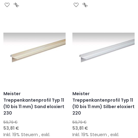
ZUR
ZUR
ZUR
ZUR
WUNSCHLISTE
VERGLEICHSLISTE
WUNSCHLISTE
VERGLEICHSLISTE
HINZUFÜGEN
HINZUFÜGEN
HINZUFÜGEN
HINZUFÜGEN
Meister
Meister
Treppenkantenprofil Typ 11
Treppenkantenprofil Typ 11
(10 bis 11 mm) Sand eloxiert
(10 bis 11 mm) Silber eloxiert
230
220
59,79 €
59,79 €
Sonderangebot
Sonderangebot
53,81 €
53,81 €
Inkl. 19% Steuern
,
exkl.
Inkl. 19% Steuern
,
exkl.