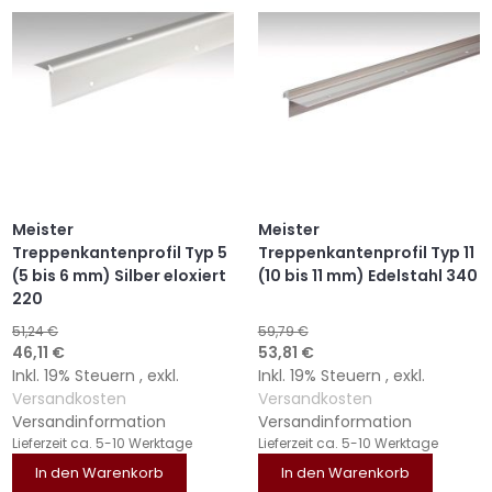
Meister
Meister
Treppenkantenprofil Typ 5
Treppenkantenprofil Typ 11
(5 bis 6 mm) Silber eloxiert
(10 bis 11 mm) Edelstahl 340
220
51,24 €
59,79 €
Sonderangebot
Sonderangebot
46,11 €
53,81 €
Inkl. 19% Steuern
,
exkl.
Inkl. 19% Steuern
,
exkl.
Versandkosten
Versandkosten
Versandinformation
Versandinformation
Lieferzeit
ca. 5-10 Werktage
Lieferzeit
ca. 5-10 Werktage
In den Warenkorb
In den Warenkorb