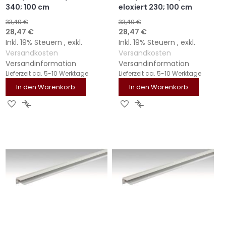
340; 100 cm
eloxiert 230; 100 cm
33,49 €
33,49 €
Sonderangebot
Sonderangebot
28,47 €
28,47 €
Inkl. 19% Steuern
,
exkl.
Inkl. 19% Steuern
,
exkl.
Versandkosten
Versandkosten
Versandinformation
Versandinformation
Lieferzeit
ca. 5-10 Werktage
Lieferzeit
ca. 5-10 Werktage
In den Warenkorb
In den Warenkorb
ZUR
ZUR
ZUR
ZUR
WUNSCHLISTE
VERGLEICHSLISTE
WUNSCHLISTE
VERGLEICHSLISTE
HINZUFÜGEN
HINZUFÜGEN
HINZUFÜGEN
HINZUFÜGEN