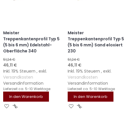
Meister
Meister
Treppenkantenprofil Typ 5
Treppenkantenprofil Typ 5
(5 bis 6 mm) Edelstahl-
(5 bis 6 mm) Sand eloxiert
Oberfläche 340
230
51,24 €
51,24 €
Sonderangebot
Sonderangebot
46,11 €
46,11 €
Inkl. 19% Steuern
,
exkl.
Inkl. 19% Steuern
,
exkl.
Versandkosten
Versandkosten
Versandinformation
Versandinformation
Lieferzeit
ca. 5-10 Werktage
Lieferzeit
ca. 5-10 Werktage
In den Warenkorb
In den Warenkorb
ZUR
ZUR
ZUR
ZUR
WUNSCHLISTE
VERGLEICHSLISTE
WUNSCHLISTE
VERGLEICHSLISTE
HINZUFÜGEN
HINZUFÜGEN
HINZUFÜGEN
HINZUFÜGEN