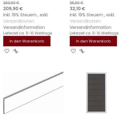
269,90 €
35,90 €
Sonderangebot
Sonderangebot
209,90 €
32,10 €
Inkl. 19% Steuern
,
exkl.
Inkl. 19% Steuern
,
exkl.
Versandkosten
Versandkosten
Versandinformation
Versandinformation
Lieferzeit
ca. 5-10 Werktage
Lieferzeit
ca. 5-10 Werktage
In den Warenkorb
In den Warenkorb
ZUR
ZUR
ZUR
ZUR
WUNSCHLISTE
VERGLEICHSLISTE
WUNSCHLISTE
VERGLEICHSLISTE
HINZUFÜGEN
HINZUFÜGEN
HINZUFÜGEN
HINZUFÜGEN