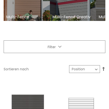
Multi-Fence
Multi-Fence Creativ
Multi
Filter
In
Sortieren nach
ab
Re