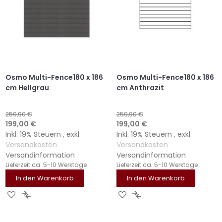
Osmo Multi-Fence180 x 186
Osmo Multi-Fence180 x 186
cm Hellgrau
cm Anthrazit
259,90 €
259,90 €
Sonderangebot
Sonderangebot
199,00 €
199,00 €
Inkl. 19% Steuern
,
exkl.
Inkl. 19% Steuern
,
exkl.
Versandkosten
Versandkosten
Versandinformation
Versandinformation
Lieferzeit
ca. 5-10 Werktage
Lieferzeit
ca. 5-10 Werktage
In den Warenkorb
In den Warenkorb
ZUR
ZUR
ZUR
ZUR
WUNSCHLISTE
VERGLEICHSLISTE
WUNSCHLISTE
VERGLEICHSLISTE