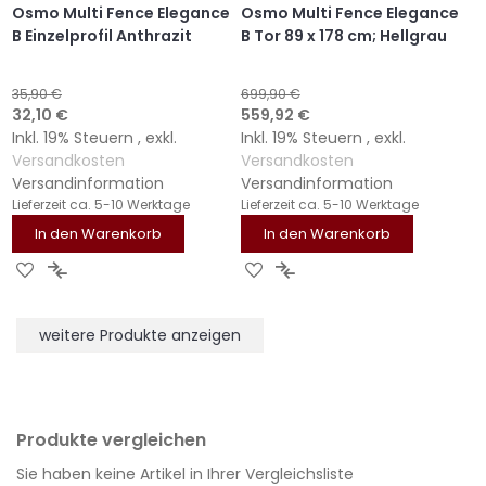
Osmo Multi Fence Elegance
Osmo Multi Fence Elegance
B Einzelprofil Anthrazit
B Tor 89 x 178 cm; Hellgrau
35,90 €
699,90 €
Sonderangebot
Sonderangebot
32,10 €
559,92 €
Inkl. 19% Steuern
,
exkl.
Inkl. 19% Steuern
,
exkl.
Versandkosten
Versandkosten
Versandinformation
Versandinformation
Lieferzeit
ca. 5-10 Werktage
Lieferzeit
ca. 5-10 Werktage
In den Warenkorb
In den Warenkorb
ZUR
ZUR
ZUR
ZUR
WUNSCHLISTE
VERGLEICHSLISTE
WUNSCHLISTE
VERGLEICHSLISTE
HINZUFÜGEN
HINZUFÜGEN
HINZUFÜGEN
HINZUFÜGEN
weitere Produkte anzeigen
Produkte vergleichen
Sie haben keine Artikel in Ihrer Vergleichsliste