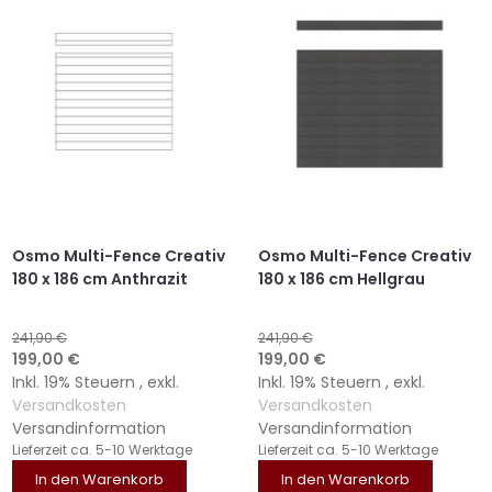
HINZUFÜGEN
HINZUFÜGEN
HINZUFÜGEN
HINZUFÜGEN
Osmo Multi-Fence Creativ
Osmo Multi-Fence Creativ
180 x 186 cm Anthrazit
180 x 186 cm Hellgrau
241,90 €
241,90 €
Sonderangebot
Sonderangebot
199,00 €
199,00 €
Inkl. 19% Steuern
,
exkl.
Inkl. 19% Steuern
,
exkl.
Versandkosten
Versandkosten
Versandinformation
Versandinformation
Lieferzeit
ca. 5-10 Werktage
Lieferzeit
ca. 5-10 Werktage
In den Warenkorb
In den Warenkorb