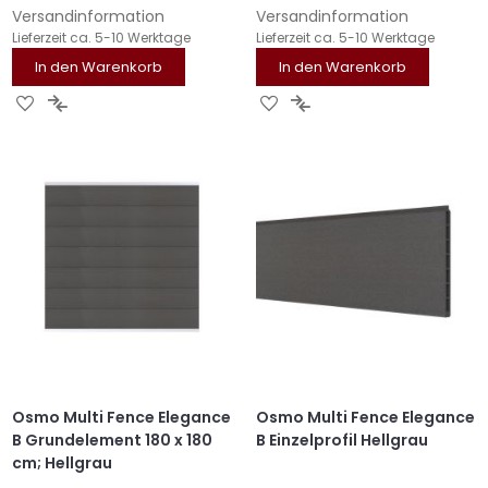
Versandinformation
Versandinformation
Lieferzeit
ca. 5-10 Werktage
Lieferzeit
ca. 5-10 Werktage
In den Warenkorb
In den Warenkorb
ZUR
ZUR
ZUR
ZUR
WUNSCHLISTE
VERGLEICHSLISTE
WUNSCHLISTE
VERGLEICHSLISTE
HINZUFÜGEN
HINZUFÜGEN
HINZUFÜGEN
HINZUFÜGEN
Osmo Multi Fence Elegance
Osmo Multi Fence Elegance
B Grundelement 180 x 180
B Einzelprofil Hellgrau
cm; Hellgrau