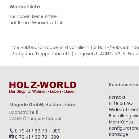
Wunschliste
Sie haben keine Artikel
auf Ihrem Wunschzettel.
Die Holzbauschraube wird vor allem für Holz-/Holzverbi
Fertigbau, Treppenbau etc.) eingesetzt. ACHTUNG: In Feuc
Kundenservi
Kontakt
Hilfe & FAQ
Megerle GmbH; Holzbetriebe
Widerrufsrec
Bachstraße 11
Bestellung wi
74613 Öhringen-Cappel
Mein Konto
Konfigurator
0 79 41 / 69 79 – 380
Kataloge
0 79 41 / 69 79- 399