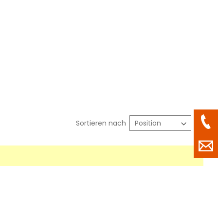
In
Sortieren nach
abst
Reih