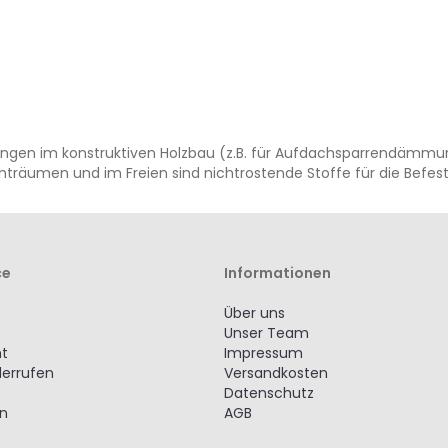
ndungen im konstruktiven Holzbau (z.B. für Aufdachsparrendäm
hträumen und im Freien sind nichtrostende Stoffe für die Befe
ce
Informationen
Über uns
Unser Team
ht
Impressum
derrufen
Versandkosten
Datenschutz
en
AGB