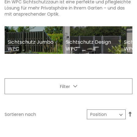
Ein WPC Sichtschutzzaun ist eine perfekte und pflegleichte
Lösung für mehr Privatsphäre in Ihrem Garten – und das
mit ansprechender Optik.
Sichtschutz Jumbo
Sichtschutz Design
Sicht
WPC
WPC
WPC 
Filter
In
Sortieren nach
ab
Re