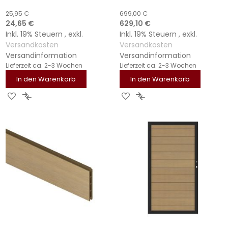
25,95 €
699,00 €
Sonderangebot
Sonderangebot
24,65 €
629,10 €
Inkl. 19% Steuern
,
exkl.
Inkl. 19% Steuern
,
exkl.
Versandkosten
Versandkosten
Versandinformation
Versandinformation
Lieferzeit
ca. 2-3 Wochen
Lieferzeit
ca. 2-3 Wochen
In den Warenkorb
In den Warenkorb
ZUR
ZUR
ZUR
ZUR
WUNSCHLISTE
VERGLEICHSLISTE
WUNSCHLISTE
VERGLEICHSLISTE
HINZUFÜGEN
HINZUFÜGEN
HINZUFÜGEN
HINZUFÜGEN