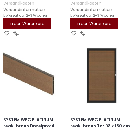
Versandkosten
Versandkosten
Versandinformation
Versandinformation
Lieferzeit
ca. 2-3 Wochen
Lieferzeit
ca. 2-3 Wochen
In den Warenkorb
In den Warenkorb
ZUR
ZUR
ZUR
ZUR
WUNSCHLISTE
VERGLEICHSLISTE
WUNSCHLISTE
VERGLEICHSLISTE
HINZUFÜGEN
HINZUFÜGEN
HINZUFÜGEN
HINZUFÜGEN
SYSTEM WPC PLATINUM
SYSTEM WPC PLATINUM
teak-braun Einzelprofil
teak-braun Tor 98 x 180 cm