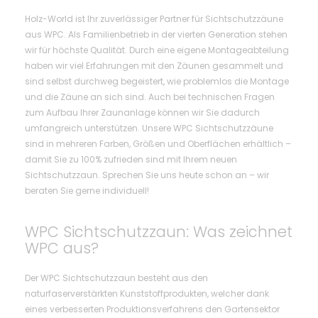
Holz-World ist Ihr zuverlässiger Partner für Sichtschutzzäune
aus WPC. Als Familienbetrieb in der vierten Generation stehen
wir für höchste Qualität. Durch eine eigene Montageabteilung
haben wir viel Erfahrungen mit den Zäunen gesammelt und
sind selbst durchweg begeistert, wie problemlos die Montage
und die Zäune an sich sind. Auch bei technischen Fragen
zum Aufbau Ihrer Zaunanlage können wir Sie dadurch
umfangreich unterstützen. Unsere WPC Sichtschutzzäune
sind in mehreren Farben, Größen und Oberflächen erhältlich –
damit Sie zu 100% zufrieden sind mit Ihrem neuen
Sichtschutzzaun. Sprechen Sie uns heute schon an – wir
beraten Sie gerne individuell!
WPC Sichtschutzzaun: Was zeichnet
WPC aus?
Der WPC Sichtschutzzaun besteht aus den
naturfaserverstärkten Kunststoffprodukten, welcher dank
eines verbesserten Produktionsverfahrens den Gartensektor