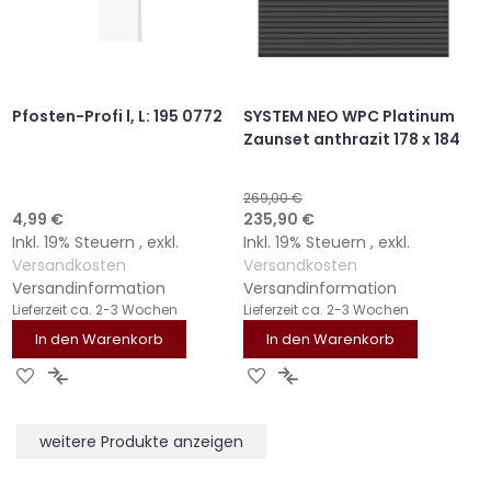
Pfosten-Profi l, L: 195 0772
SYSTEM NEO WPC Platinum
Zaunset anthrazit 178 x 184
269,00 €
Sonderangebot
4,99 €
235,90 €
Inkl. 19% Steuern
,
exkl.
Inkl. 19% Steuern
,
exkl.
Versandkosten
Versandkosten
Versandinformation
Versandinformation
Lieferzeit
ca. 2-3 Wochen
Lieferzeit
ca. 2-3 Wochen
In den Warenkorb
In den Warenkorb
ZUR
ZUR
ZUR
ZUR
WUNSCHLISTE
VERGLEICHSLISTE
WUNSCHLISTE
VERGLEICHSLISTE
HINZUFÜGEN
HINZUFÜGEN
HINZUFÜGEN
HINZUFÜGEN
weitere Produkte anzeigen