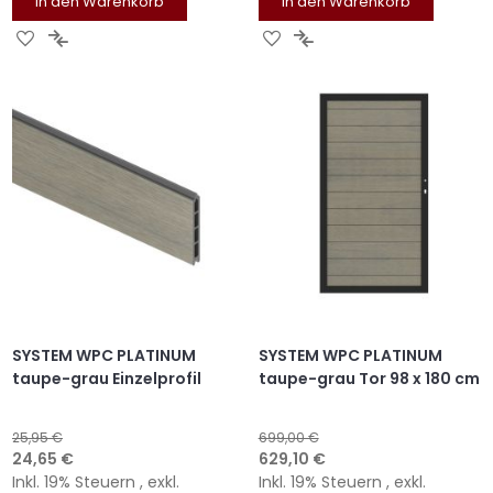
In den Warenkorb
In den Warenkorb
ZUR
ZUR
ZUR
ZUR
WUNSCHLISTE
VERGLEICHSLISTE
WUNSCHLISTE
VERGLEICHSLISTE
HINZUFÜGEN
HINZUFÜGEN
HINZUFÜGEN
HINZUFÜGEN
SYSTEM WPC PLATINUM
SYSTEM WPC PLATINUM
taupe-grau Einzelprofil
taupe-grau Tor 98 x 180 cm
25,95 €
699,00 €
Sonderangebot
Sonderangebot
24,65 €
629,10 €
Inkl. 19% Steuern
,
exkl.
Inkl. 19% Steuern
,
exkl.