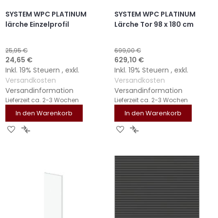
SYSTEM WPC PLATINUM
SYSTEM WPC PLATINUM
lärche Einzelprofil
Lärche Tor 98 x 180 cm
25,95 €
699,00 €
Sonderangebot
Sonderangebot
24,65 €
629,10 €
Inkl. 19% Steuern
,
exkl.
Inkl. 19% Steuern
,
exkl.
Versandkosten
Versandkosten
Versandinformation
Versandinformation
Lieferzeit
ca. 2-3 Wochen
Lieferzeit
ca. 2-3 Wochen
In den Warenkorb
In den Warenkorb
ZUR
ZUR
ZUR
ZUR
WUNSCHLISTE
VERGLEICHSLISTE
WUNSCHLISTE
VERGLEICHSLISTE
HINZUFÜGEN
HINZUFÜGEN
HINZUFÜGEN
HINZUFÜGEN