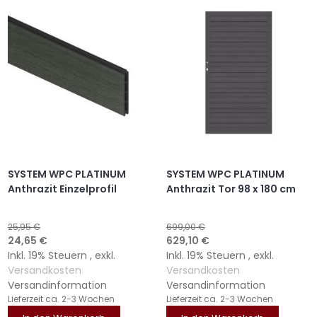
SYSTEM WPC PLATINUM
SYSTEM WPC PLATINUM
Anthrazit Einzelprofil
Anthrazit Tor 98 x 180 cm
25,95 €
699,00 €
Sonderangebot
Sonderangebot
24,65 €
629,10 €
Inkl. 19% Steuern
,
exkl.
Inkl. 19% Steuern
,
exkl.
Versandkosten
Versandkosten
Versandinformation
Versandinformation
Lieferzeit
ca. 2-3 Wochen
Lieferzeit
ca. 2-3 Wochen