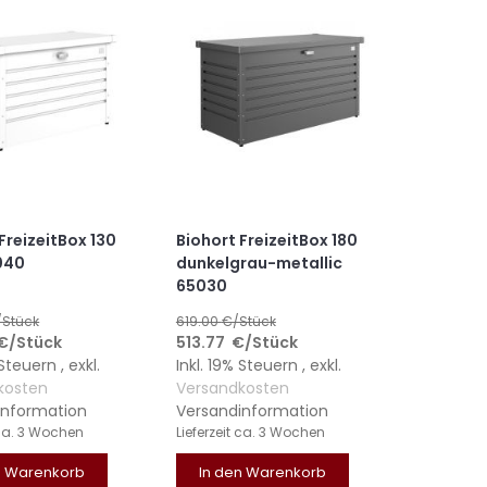
FreizeitBox 130
Biohort FreizeitBox 180
040
dunkelgrau-metallic
65030
/Stück
619.00
€/Stück
€
/Stück
513.77
€
/Stück
% Steuern
,
exkl.
Inkl. 19% Steuern
,
exkl.
kosten
Versandkosten
information
Versandinformation
ca. 3 Wochen
Lieferzeit
ca. 3 Wochen
n Warenkorb
In den Warenkorb