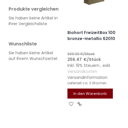
Produkte vergleichen
Sie haben keine Artikel in
Ihrer Vergleichsliste
Biohort FreizeitBox 100
bronze-metallic 62010
Wunschliste
Sie haben keine Artikel
309.00
€/Stück
auf Ihrem Wunschzettel.
256.47
€
/Stück
Inkl. 19% Steuern
,
exkl.
Versandkosten
Versandinformation
Lieferzeit
ca. 3 Wochen
In den Warenkorb
ZUR
ZUR
WUNSCHLISTE
VERGLEICHSLISTE
HINZUFÜGEN
HINZUFÜGEN