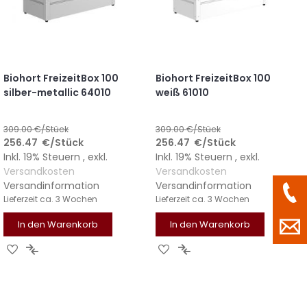
Biohort FreizeitBox 100
Biohort FreizeitBox 100
silber-metallic 64010
weiß 61010
309.00
€/Stück
309.00
€/Stück
256.47
€
/Stück
256.47
€
/Stück
Inkl. 19% Steuern
,
exkl.
Inkl. 19% Steuern
,
exkl.
Versandkosten
Versandkosten
Versandinformation
Versandinformation
Lieferzeit
ca. 3 Wochen
Lieferzeit
ca. 3 Wochen
In den Warenkorb
In den Warenkorb
ZUR
ZUR
ZUR
ZUR
WUNSCHLISTE
VERGLEICHSLISTE
WUNSCHLISTE
VERGLEICHSLISTE
HINZUFÜGEN
HINZUFÜGEN
HINZUFÜGEN
HINZUFÜGEN