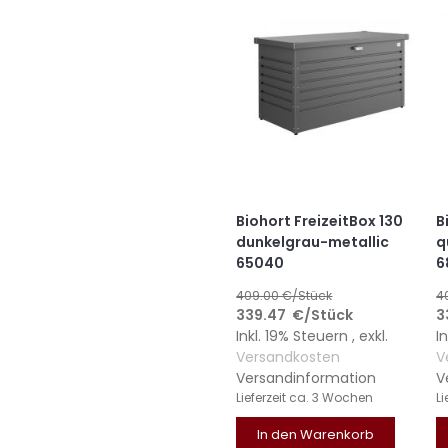
Biohort FreizeitBox 130
B
dunkelgrau-metallic
q
65040
6
409.00
€/Stück
4
339.47
€
/Stück
3
Inkl. 19% Steuern
,
exkl.
I
Versandkosten
V
Versandinformation
V
Lieferzeit
ca. 3 Wochen
Li
In den Warenkorb