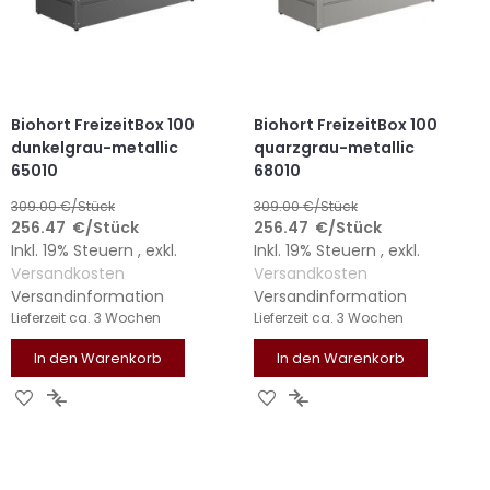
Biohort FreizeitBox 100
Biohort FreizeitBox 100
dunkelgrau-metallic
quarzgrau-metallic
65010
68010
309.00
€/Stück
309.00
€/Stück
256.47
€
/Stück
256.47
€
/Stück
Inkl. 19% Steuern
,
exkl.
Inkl. 19% Steuern
,
exkl.
Versandkosten
Versandkosten
Versandinformation
Versandinformation
Lieferzeit
ca. 3 Wochen
Lieferzeit
ca. 3 Wochen
In den Warenkorb
In den Warenkorb
ZUR
ZUR
ZUR
ZUR
WUNSCHLISTE
VERGLEICHSLISTE
WUNSCHLISTE
VERGLEICHSLISTE
HINZUFÜGEN
HINZUFÜGEN
HINZUFÜGEN
HINZUFÜGEN