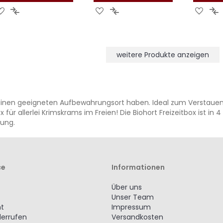
ZUR
ZUR
ZUR
ZUR
ZUR
Z
WUNSCHLISTE
VERGLEICHSLISTE
WUNSCHLISTE
VERGLEICHSLISTE
WUNS
V
HINZUFÜGEN
HINZUFÜGEN
HINZUFÜGEN
HINZUFÜGEN
HINZ
H
weitere Produkte anzeigen
 keinen geeigneten Aufbewahrungsort haben. Ideal zum Verstauen 
r allerlei Krimskrams im Freien! Die Biohort Freizeitbox ist in 
sung.
ce
Informationen
Über uns
Unser Team
ht
Impressum
derrufen
Versandkosten