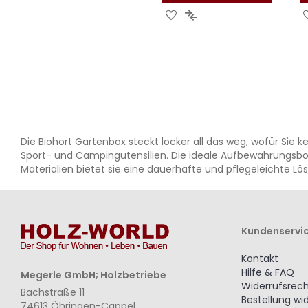
ZUR
ZUR
WUNSCHLISTE
VERGLEICHSLISTE
HINZUFÜGEN
HINZUFÜGEN
Die Biohort Gartenbox steckt locker all das weg, wofür Sie
Sport- und Campingutensilien. Die ideale Aufbewahrungsbox fü
Materialien bietet sie eine dauerhafte und pflegeleichte Lö
Kundenservi
Kontakt
Hilfe & FAQ
Megerle GmbH; Holzbetriebe
Widerrufsrec
Bachstraße 11
Bestellung wi
74613 Öhringen-Cappel