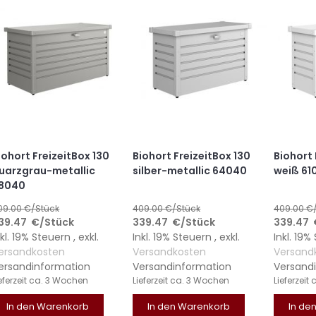
iohort FreizeitBox 130
Biohort FreizeitBox 130
Biohort 
uarzgrau-metallic
silber-metallic 64040
weiß 61
8040
09.00
€/Stück
409.00
€/Stück
409.00
€
39.47
€
/Stück
339.47
€
/Stück
339.47
nkl. 19% Steuern
,
exkl.
Inkl. 19% Steuern
,
exkl.
Inkl. 19
ersandkosten
Versandkosten
Versand
ersandinformation
Versandinformation
Versand
eferzeit
ca. 3 Wochen
Lieferzeit
ca. 3 Wochen
Lieferzeit
In den Warenkorb
In den Warenkorb
In de