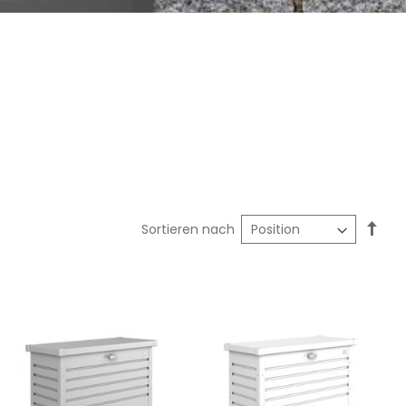
In
Sortieren nach
abst
Reih