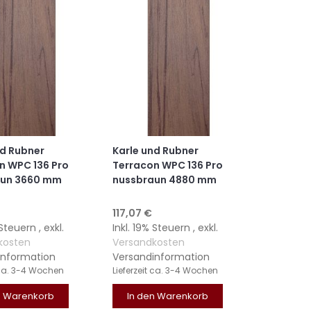
nd Rubner
Karle und Rubner
n WPC 136 Pro
Terracon WPC 136 Pro
aun 3660 mm
nussbraun 4880 mm
117,07 €
% Steuern
,
exkl.
Inkl. 19% Steuern
,
exkl.
kosten
Versandkosten
information
Versandinformation
ca. 3-4 Wochen
Lieferzeit
ca. 3-4 Wochen
n Warenkorb
In den Warenkorb