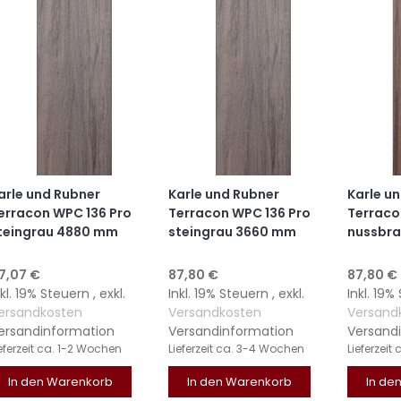
arle und Rubner
Karle und Rubner
Karle u
erracon WPC 136 Pro
Terracon WPC 136 Pro
Terraco
teingrau 4880 mm
steingrau 3660 mm
nussbr
17,07 €
87,80 €
87,80 €
nkl. 19% Steuern
,
exkl.
Inkl. 19% Steuern
,
exkl.
Inkl. 19
ersandkosten
Versandkosten
Versand
ersandinformation
Versandinformation
Versand
eferzeit
ca. 1-2 Wochen
Lieferzeit
ca. 3-4 Wochen
Lieferzeit
In den Warenkorb
In den Warenkorb
In de