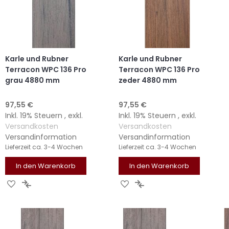
Karle und Rubner
Karle und Rubner
Terracon WPC 136 Pro
Terracon WPC 136 Pro
grau 4880 mm
zeder 4880 mm
97,55 €
97,55 €
Inkl. 19% Steuern
,
exkl.
Inkl. 19% Steuern
,
exkl.
Versandkosten
Versandkosten
Versandinformation
Versandinformation
Lieferzeit
ca. 3-4 Wochen
Lieferzeit
ca. 3-4 Wochen
In den Warenkorb
In den Warenkorb
ZUR
ZUR
ZUR
ZUR
WUNSCHLISTE
VERGLEICHSLISTE
WUNSCHLISTE
VERGLEICHSLISTE
HINZUFÜGEN
HINZUFÜGEN
HINZUFÜGEN
HINZUFÜGEN