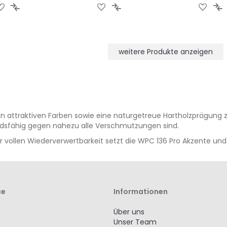
ZUR
ZUR
ZUR
ZUR
ZUR
Z
WUNSCHLISTE
VERGLEICHSLISTE
WUNSCHLISTE
VERGLEICHSLISTE
WUNS
V
HINZUFÜGEN
HINZUFÜGEN
HINZUFÜGEN
HINZUFÜGEN
HINZ
H
weitere Produkte anzeigen
 attraktiven Farben sowie eine naturgetreue Hartholzprägung z
tandsfähig gegen nahezu alle Verschmutzungen sind.
er vollen Wiederverwertbarkeit setzt die WPC 136 Pro Akzente u
ce
Informationen
Über uns
Unser Team