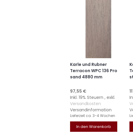
Karle und Rubner
K
Terracon WPC 136 Pro
T
sand 4880 mm
s
97,55 €
1
Inkl. 19% Steuern
,
exkl.
I
Versandkosten
V
Versandinformation
V
Lieferzeit
ca. 3-4 Wochen
Li
In den Warenkorb