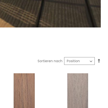
In
Sortieren nach
abst
Reih