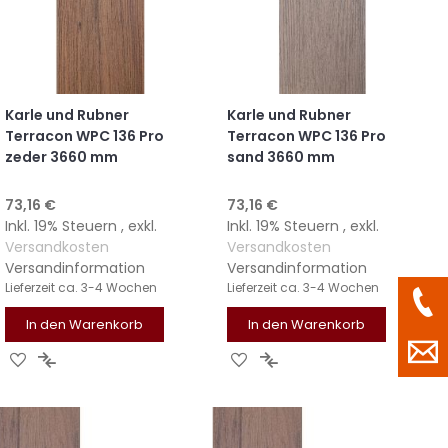
Karle und Rubner
Karle und Rubner
Terracon WPC 136 Pro
Terracon WPC 136 Pro
zeder 3660 mm
sand 3660 mm
73,16 €
73,16 €
Inkl. 19% Steuern
,
exkl.
Inkl. 19% Steuern
,
exkl.
Versandkosten
Versandkosten
Versandinformation
Versandinformation
Lieferzeit
ca. 3-4 Wochen
Lieferzeit
ca. 3-4 Wochen
In den Warenkorb
In den Warenkorb
ZUR
ZUR
ZUR
ZUR
WUNSCHLISTE
VERGLEICHSLISTE
WUNSCHLISTE
VERGLEICHSLISTE
HINZUFÜGEN
HINZUFÜGEN
HINZUFÜGEN
HINZUFÜGEN