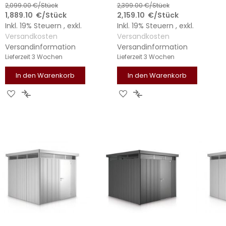
2,099.00
€/Stück
2,399.00
€/Stück
1,889.10
€
/Stück
2,159.10
€
/Stück
Inkl. 19% Steuern
,
exkl.
Inkl. 19% Steuern
,
exkl.
Versandkosten
Versandkosten
Versandinformation
Versandinformation
Lieferzeit
3 Wochen
Lieferzeit
3 Wochen
In den Warenkorb
In den Warenkorb
ZUR
ZUR
ZUR
ZUR
WUNSCHLISTE
VERGLEICHSLISTE
WUNSCHLISTE
VERGLEICHSLISTE
HINZUFÜGEN
HINZUFÜGEN
HINZUFÜGEN
HINZUFÜGEN