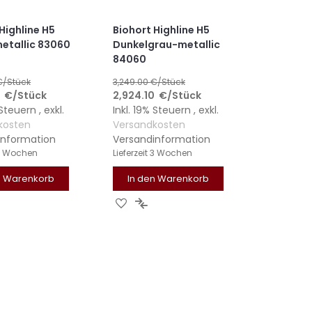
Highline H5
Biohort Highline H5
metallic 83060
Dunkelgrau-metallic
84060
€/Stück
3,249.00
€/Stück
0
€
/Stück
2,924.10
€
/Stück
% Steuern
,
exkl.
Inkl. 19% Steuern
,
exkl.
kosten
Versandkosten
information
Versandinformation
3 Wochen
Lieferzeit
3 Wochen
n Warenkorb
In den Warenkorb
UR
ZUR
ZUR
CHLISTE
ERGLEICHSLISTE
WUNSCHLISTE
VERGLEICHSLISTE
UFÜGEN
INZUFÜGEN
HINZUFÜGEN
HINZUFÜGEN