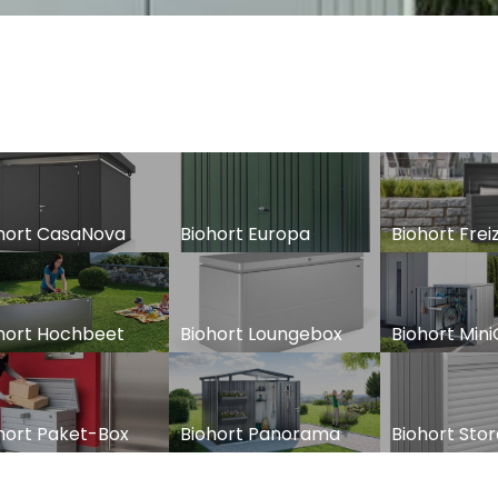
hort CasaNova
Biohort Europa
Biohort Frei
hort Hochbeet
Biohort Loungebox
Biohort Min
hort Paket-Box
Biohort Panorama
Biohort Sto