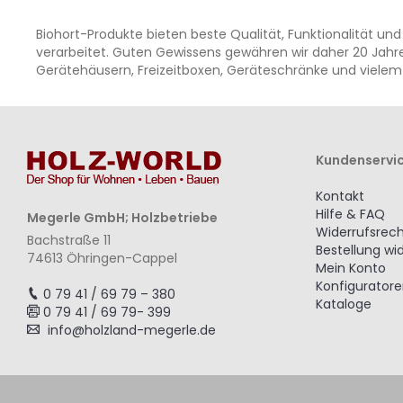
Biohort-Produkte bieten beste Qualität, Funktionalität und
verarbeitet. Guten Gewissens gewähren wir daher 20 Jahre
Gerätehäusern, Freizeitboxen, Geräteschränke und vielem
Kundenservi
Kontakt
Hilfe & FAQ
Megerle GmbH; Holzbetriebe
Widerrufsrec
Bachstraße 11
Bestellung wi
74613 Öhringen-Cappel
Mein Konto
Konfigurator
0 79 41 / 69 79 – 380
Kataloge
0 79 41 / 69 79- 399
info@holzland-megerle.de