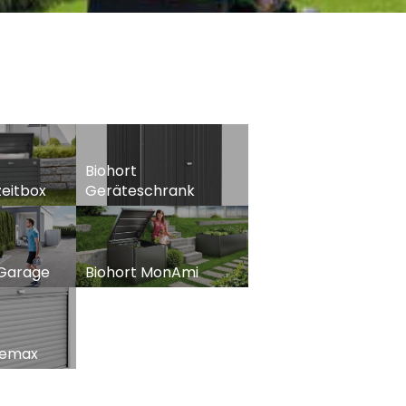
Biohort
zeitbox
Geräteschrank
iGarage
Biohort MonAmi
remax