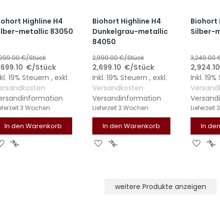
iohort Highline H4
Biohort Highline H4
Biohort 
ilber-metallic 83050
Dunkelgrau-metallic
Silber-
84050
,999.00
€/Stück
2,999.00
€/Stück
3,249.00
,699.10
€
/Stück
2,699.10
€
/Stück
2,924.1
nkl. 19% Steuern
,
exkl.
Inkl. 19% Steuern
,
exkl.
Inkl. 19
ersandkosten
Versandkosten
Versand
ersandinformation
Versandinformation
Versand
eferzeit
3 Wochen
Lieferzeit
3 Wochen
Lieferzeit
In den Warenkorb
In den Warenkorb
In de
ZUR
ZUR
ZUR
ZUR
ZUR
Z
WUNSCHLISTE
VERGLEICHSLISTE
WUNSCHLISTE
VERGLEICHSLISTE
WUNS
V
HINZUFÜGEN
HINZUFÜGEN
HINZUFÜGEN
HINZUFÜGEN
HINZ
H
weitere Produkte anzeigen