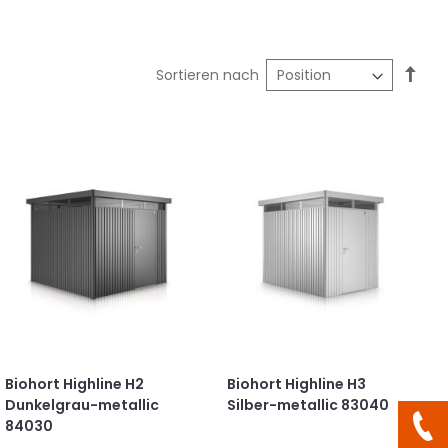
In
Sortieren nach
abst
Reih
Biohort Highline H2
Biohort Highline H3
Dunkelgrau-metallic
Silber-metallic 83040
84030