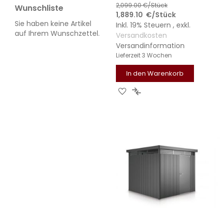
2,099.00
€/Stück
Wunschliste
1,889.10
€
/Stück
Sie haben keine Artikel
Inkl. 19% Steuern
,
exkl.
auf Ihrem Wunschzettel.
Versandkosten
Versandinformation
Lieferzeit
3 Wochen
In den Warenkorb
ZUR
ZUR
WUNSCHLISTE
VERGLEICHSLISTE
HINZUFÜGEN
HINZUFÜGEN