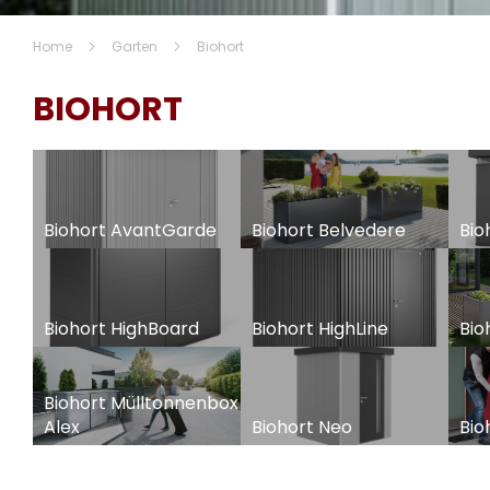
Home
Garten
Biohort
BIOHORT
Biohort AvantGarde
Biohort Belvedere
Bio
Biohort HighBoard
Biohort HighLine
Bio
Biohort Mülltonnenbox
Alex
Biohort Neo
Bio