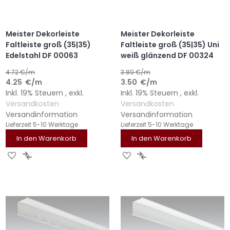
Meister Dekorleiste
Meister Dekorleiste
Faltleiste groß (35|35)
Faltleiste groß (35|35) Uni
Edelstahl DF 00063
weiß glänzend DF 00324
4.72
€/m
3.89
€/m
4.25
€
/m
3.50
€
/m
Inkl. 19% Steuern
,
exkl.
Inkl. 19% Steuern
,
exkl.
Versandkosten
Versandkosten
Versandinformation
Versandinformation
Lieferzeit
5-10 Werktage
Lieferzeit
5-10 Werktage
In den Warenkorb
In den Warenkorb
ZUR
ZUR
ZUR
ZUR
WUNSCHLISTE
VERGLEICHSLISTE
WUNSCHLISTE
VERGLEICHSLISTE
HINZUFÜGEN
HINZUFÜGEN
HINZUFÜGEN
HINZUFÜGEN