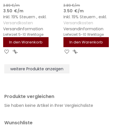
3.89
€/m
3.89
€/m
3.50
€
/m
3.50
€
/m
Inkl. 19% Steuern
,
exkl.
Inkl. 19% Steuern
,
exkl.
Versandkosten
Versandkosten
Versandinformation
Versandinformation
Lieferzeit
5-10 Werktage
Lieferzeit
5-10 Werktage
In den Warenkorb
In den Warenkorb
ZUR
ZUR
ZUR
ZUR
WUNSCHLISTE
VERGLEICHSLISTE
WUNSCHLISTE
VERGLEICHSLISTE
HINZUFÜGEN
HINZUFÜGEN
HINZUFÜGEN
HINZUFÜGEN
weitere Produkte anzeigen
Produkte vergleichen
Sie haben keine Artikel in Ihrer Vergleichsliste
Wunschliste