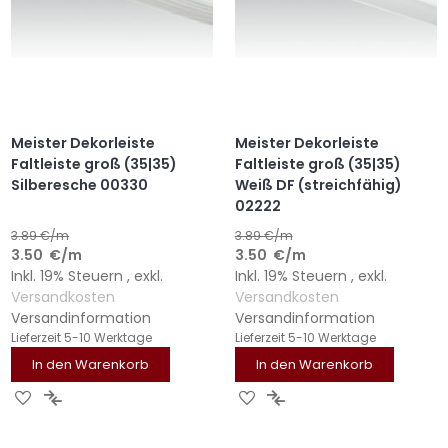
Meister Dekorleiste
Meister Dekorleiste
Faltleiste groß (35|35)
Faltleiste groß (35|35)
Silberesche 00330
Weiß DF (streichfähig)
02222
3.89
€/m
3.89
€/m
3.50
€
/m
3.50
€
/m
Inkl. 19% Steuern
,
exkl.
Inkl. 19% Steuern
,
exkl.
Versandkosten
Versandkosten
Versandinformation
Versandinformation
Lieferzeit
5-10 Werktage
Lieferzeit
5-10 Werktage
In den Warenkorb
In den Warenkorb
ZUR
ZUR
ZUR
ZUR
WUNSCHLISTE
VERGLEICHSLISTE
WUNSCHLISTE
VERGLEICHSLISTE