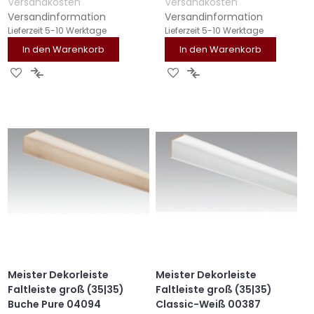
Versandkosten
Versandkosten
Versandinformation
Versandinformation
Lieferzeit
5-10 Werktage
Lieferzeit
5-10 Werktage
In den Warenkorb
In den Warenkorb
ZUR
ZUR
ZUR
ZUR
WUNSCHLISTE
VERGLEICHSLISTE
WUNSCHLISTE
VERGLEICHSLISTE
HINZUFÜGEN
HINZUFÜGEN
HINZUFÜGEN
HINZUFÜGEN
Meister Dekorleiste
Meister Dekorleiste
Faltleiste groß (35|35)
Faltleiste groß (35|35)
Buche Pure 04094
Classic-Weiß 00387