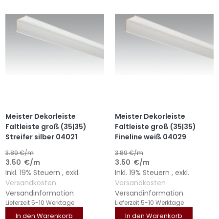
HINZUFÜGEN
HINZUFÜGEN
HINZUFÜGEN
HINZUFÜGEN
Meister Dekorleiste
Meister Dekorleiste
Faltleiste groß (35|35)
Faltleiste groß (35|35)
Streifer silber 04021
Fineline weiß 04029
3.89
€/m
3.89
€/m
3.50
€
/m
3.50
€
/m
Inkl. 19% Steuern
,
exkl.
Inkl. 19% Steuern
,
exkl.
Versandkosten
Versandkosten
Versandinformation
Versandinformation
Lieferzeit
5-10 Werktage
Lieferzeit
5-10 Werktage
In den Warenkorb
In den Warenkorb