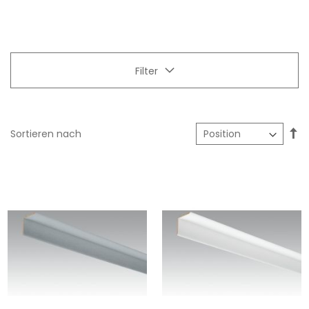
Filter
In
Sortieren nach
ab
Re