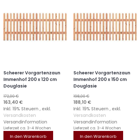
HINZUFÜGEN
HINZUFÜGEN
HINZUFÜGEN
HINZUFÜGEN
Scheerer Vorgartenzaun
Scheerer Vorgartenzaun
Immenhof 200 x 120 cm
Immenhof 200 x 150 cm
Douglasie
Douglasie
172,00 €
198,00 €
Sonderangebot
Sonderangebot
163,40 €
188,10 €
Inkl. 19% Steuern
,
exkl.
Inkl. 19% Steuern
,
exkl.
Versandkosten
Versandkosten
Versandinformation
Versandinformation
Lieferzeit
ca. 3-4 Wochen
Lieferzeit
ca. 3-4 Wochen
In den Warenkorb
In den Warenkorb