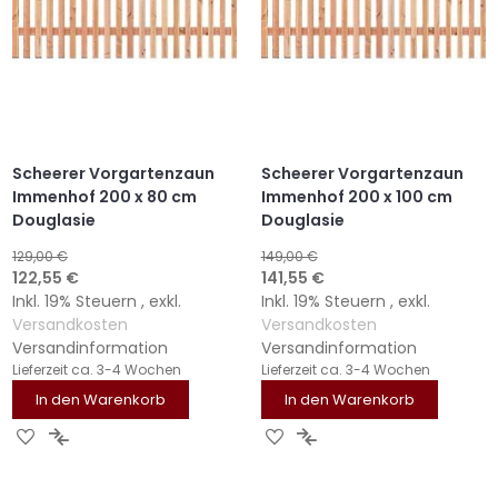
Scheerer Vorgartenzaun
Scheerer Vorgartenzaun
Immenhof 200 x 80 cm
Immenhof 200 x 100 cm
Douglasie
Douglasie
129,00 €
149,00 €
Sonderangebot
Sonderangebot
122,55 €
141,55 €
Inkl. 19% Steuern
,
exkl.
Inkl. 19% Steuern
,
exkl.
Versandkosten
Versandkosten
Versandinformation
Versandinformation
Lieferzeit
ca. 3-4 Wochen
Lieferzeit
ca. 3-4 Wochen
In den Warenkorb
In den Warenkorb
ZUR
ZUR
ZUR
ZUR
WUNSCHLISTE
VERGLEICHSLISTE
WUNSCHLISTE
VERGLEICHSLISTE