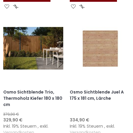
ZUR
ZUR
ZUR
ZUR
WUNSCHLISTE
VERGLEICHSLISTE
WUNSCHLISTE
VERGLEICHSLISTE
HINZUFÜGEN
HINZUFÜGEN
HINZUFÜGEN
HINZUFÜGEN
Osmo Sichtblende Trio,
Osmo Sichtblende Juel A
Thermoholz Kiefer 180 x 180
175 x 181 cm, Lärche
cm
379,90 €
Sonderangebot
329,90 €
334,90 €
Inkl. 19% Steuern
,
exkl.
Inkl. 19% Steuern
,
exkl.
Versandkosten
Versandkosten