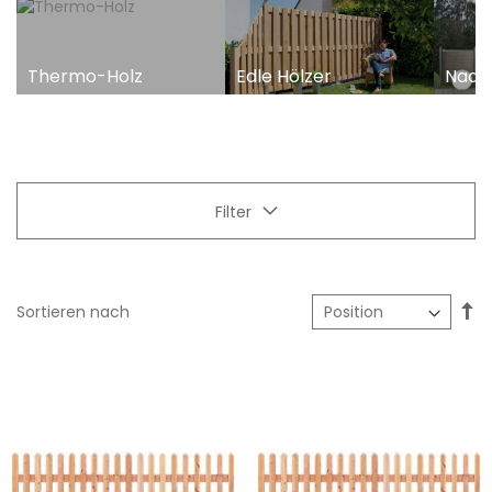
Thermo-Holz
Edle Hölzer
Nadel
Filter
In
Sortieren nach
ab
Re