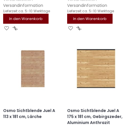
Versandinformation
Versandinformation
Lieferzeit
ca. 5-10 Werktage
Lieferzeit
ca. 5-10 Werktage
In den Warenkorb
In den Warenkorb
ZUR
ZUR
ZUR
ZUR
WUNSCHLISTE
VERGLEICHSLISTE
WUNSCHLISTE
VERGLEICHSLISTE
HINZUFÜGEN
HINZUFÜGEN
HINZUFÜGEN
HINZUFÜGEN
Osmo Sichtblende Juel A
Osmo Sichtblende Juel A
113 x 181 cm, Lärche
175 x 181 cm, Gebirgszeder,
Aluminium Anthrazit