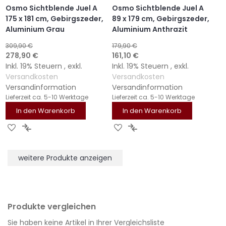
Osmo Sichtblende Juel A
Osmo Sichtblende Juel A
175 x 181 cm, Gebirgszeder,
89 x 179 cm, Gebirgszeder,
Aluminium Grau
Aluminium Anthrazit
309,90 €
179,90 €
Sonderangebot
Sonderangebot
278,90 €
161,10 €
Inkl. 19% Steuern
,
exkl.
Inkl. 19% Steuern
,
exkl.
Versandkosten
Versandkosten
Versandinformation
Versandinformation
Lieferzeit
ca. 5-10 Werktage
Lieferzeit
ca. 5-10 Werktage
In den Warenkorb
In den Warenkorb
ZUR
ZUR
ZUR
ZUR
WUNSCHLISTE
VERGLEICHSLISTE
WUNSCHLISTE
VERGLEICHSLISTE
HINZUFÜGEN
HINZUFÜGEN
HINZUFÜGEN
HINZUFÜGEN
weitere Produkte anzeigen
Produkte vergleichen
Sie haben keine Artikel in Ihrer Vergleichsliste