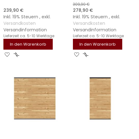
309,90 €
Sonderangebot
239,90 €
278,90 €
Inkl. 19% Steuern
,
exkl.
Inkl. 19% Steuern
,
exkl.
Versandkosten
Versandkosten
Versandinformation
Versandinformation
Lieferzeit
ca. 5-10 Werktage
Lieferzeit
ca. 5-10 Werktage
In den Warenkorb
In den Warenkorb
ZUR
ZUR
ZUR
ZUR
WUNSCHLISTE
VERGLEICHSLISTE
WUNSCHLISTE
VERGLEICHSLISTE
HINZUFÜGEN
HINZUFÜGEN
HINZUFÜGEN
HINZUFÜGEN