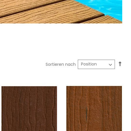
In
Sortieren nach
abst
Reih