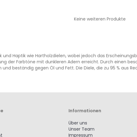
WUNSCHLISTE
VERGLEICHSLISTE
WUNSCHLISTE
VERGLEICHSLISTE
HINZUFÜGEN
HINZUFÜGEN
HINZUFÜGEN
HINZUFÜGEN
Keine weiteren Produkte
nd Haptik wie Hartholzdielen, wobei jedoch das Erscheinungsbild
ung der Farbtöne mit dunkleren Adern erreicht. Durch einen bes
n und beständig gegen Öl und Fett. Die Diele, die zu 95 % aus R
ce
Informationen
Über uns
Unser Team
ht
Impressum