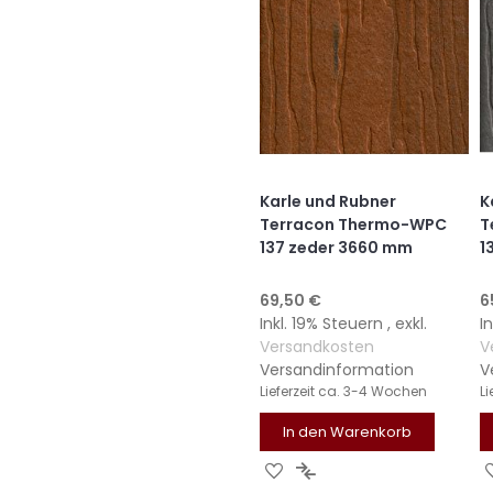
Karle und Rubner
K
Terracon Thermo-WPC
T
137 zeder 3660 mm
1
69,50 €
6
Inkl. 19% Steuern
,
exkl.
I
Versandkosten
V
Versandinformation
V
Lieferzeit
ca. 3-4 Wochen
Li
In den Warenkorb
ZUR
ZUR