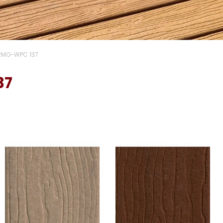
RMO-WPC 137
37