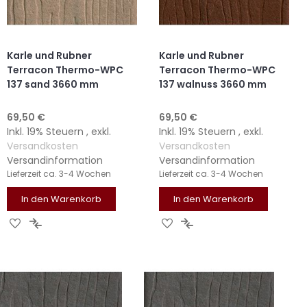
Karle und Rubner
Karle und Rubner
Terracon Thermo-WPC
Terracon Thermo-WPC
137 sand 3660 mm
137 walnuss 3660 mm
69,50 €
69,50 €
Inkl. 19% Steuern
,
exkl.
Inkl. 19% Steuern
,
exkl.
Versandkosten
Versandkosten
Versandinformation
Versandinformation
Lieferzeit
ca. 3-4 Wochen
Lieferzeit
ca. 3-4 Wochen
In den Warenkorb
In den Warenkorb
ZUR
ZUR
ZUR
ZUR
WUNSCHLISTE
VERGLEICHSLISTE
WUNSCHLISTE
VERGLEICHSLISTE
HINZUFÜGEN
HINZUFÜGEN
HINZUFÜGEN
HINZUFÜGEN