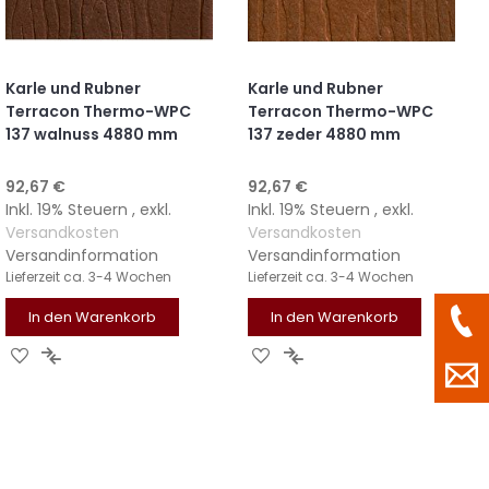
Karle und Rubner
Karle und Rubner
Terracon Thermo-WPC
Terracon Thermo-WPC
137 walnuss 4880 mm
137 zeder 4880 mm
92,67 €
92,67 €
Inkl. 19% Steuern
,
exkl.
Inkl. 19% Steuern
,
exkl.
Versandkosten
Versandkosten
Versandinformation
Versandinformation
Lieferzeit
ca. 3-4 Wochen
Lieferzeit
ca. 3-4 Wochen
In den Warenkorb
In den Warenkorb
ZUR
ZUR
ZUR
ZUR
WUNSCHLISTE
VERGLEICHSLISTE
WUNSCHLISTE
VERGLEICHSLISTE
HINZUFÜGEN
HINZUFÜGEN
HINZUFÜGEN
HINZUFÜGEN