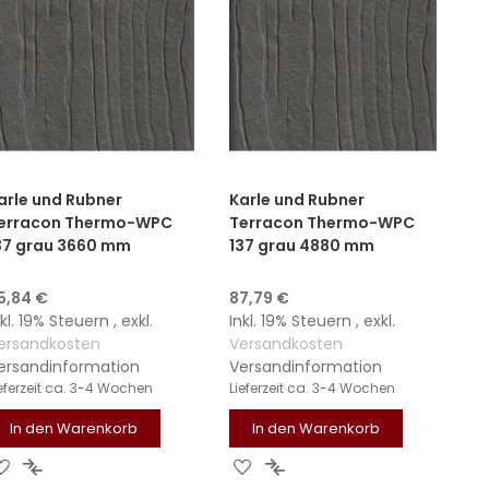
arle und Rubner
Karle und Rubner
erracon Thermo-WPC
Terracon Thermo-WPC
37 grau 3660 mm
137 grau 4880 mm
5,84 €
87,79 €
nkl. 19% Steuern
,
exkl.
Inkl. 19% Steuern
,
exkl.
ersandkosten
Versandkosten
ersandinformation
Versandinformation
eferzeit
ca. 3-4 Wochen
Lieferzeit
ca. 3-4 Wochen
In den Warenkorb
In den Warenkorb
ZUR
ZUR
ZUR
ZUR