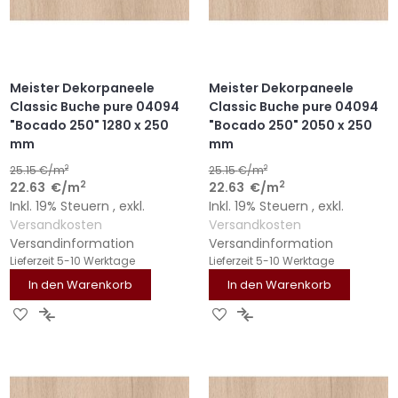
Meister Dekorpaneele
Meister Dekorpaneele
Classic Buche pure 04094
Classic Buche pure 04094
"Bocado 250" 1280 x 250
"Bocado 250" 2050 x 250
mm
mm
2
2
25.15
€/m
25.15
€/m
2
2
22.63
€
/m
22.63
€
/m
Inkl. 19% Steuern
,
exkl.
Inkl. 19% Steuern
,
exkl.
Versandkosten
Versandkosten
Versandinformation
Versandinformation
Lieferzeit
5-10 Werktage
Lieferzeit
5-10 Werktage
In den Warenkorb
In den Warenkorb
ZUR
ZUR
ZUR
ZUR
WUNSCHLISTE
VERGLEICHSLISTE
WUNSCHLISTE
VERGLEICHSLISTE
HINZUFÜGEN
HINZUFÜGEN
HINZUFÜGEN
HINZUFÜGEN