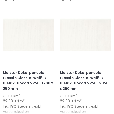
WUNSCHLISTE
VERGLEICHSLISTE
WUNSCHLISTE
VERGLEICHSLISTE
HINZUFÜGEN
HINZUFÜGEN
HINZUFÜGEN
HINZUFÜGEN
Meister Dekorpaneele
Meister Dekorpaneele
Classic Classic-Weiß DF
Classic Classic-Weiß DF
00387 "Bocado 250" 1280 x
00387 "Bocado 250" 2050
250 mm
x 250 mm
2
2
25.15
€/m
25.15
€/m
2
2
22.63
€
/m
22.63
€
/m
Inkl. 19% Steuern
,
exkl.
Inkl. 19% Steuern
,
exkl.
Versandkosten
Versandkosten