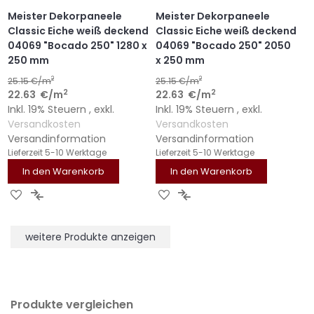
Meister Dekorpaneele
Meister Dekorpaneele
Classic Eiche weiß deckend
Classic Eiche weiß deckend
04069 "Bocado 250" 1280 x
04069 "Bocado 250" 2050
250 mm
x 250 mm
2
2
25.15
€/m
25.15
€/m
2
2
22.63
€
/m
22.63
€
/m
Inkl. 19% Steuern
,
exkl.
Inkl. 19% Steuern
,
exkl.
Versandkosten
Versandkosten
Versandinformation
Versandinformation
Lieferzeit
5-10 Werktage
Lieferzeit
5-10 Werktage
In den Warenkorb
In den Warenkorb
ZUR
ZUR
ZUR
ZUR
WUNSCHLISTE
VERGLEICHSLISTE
WUNSCHLISTE
VERGLEICHSLISTE
HINZUFÜGEN
HINZUFÜGEN
HINZUFÜGEN
HINZUFÜGEN
weitere Produkte anzeigen
Produkte vergleichen