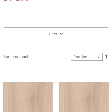
Filter
In
Sortieren nach
ab
Re