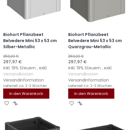
Biohort Pflanzbeet
Biohort Pflanzbeet
Belvedere Mini 53 x 53 cm
Belvedere Mini 53 x 53 cm
Silber-Metallic
Quarzgrau-Metallic
359,00 €
359,00 €
Sonderangebot
Sonderangebot
297,97 €
297,97 €
Inkl. 19% Steuern
,
exkl.
Inkl. 19% Steuern
,
exkl.
Versandkosten
Versandkosten
Versandinformation
Versandinformation
Lieferzeit
ca. 2-3 Wochen
Lieferzeit
ca. 2-3 Wochen
In den Warenkorb
In den Warenkorb
ZUR
ZUR
ZUR
ZUR
WUNSCHLISTE
VERGLEICHSLISTE
WUNSCHLISTE
VERGLEICHSLISTE
HINZUFÜGEN
HINZUFÜGEN
HINZUFÜGEN
HINZUFÜGEN