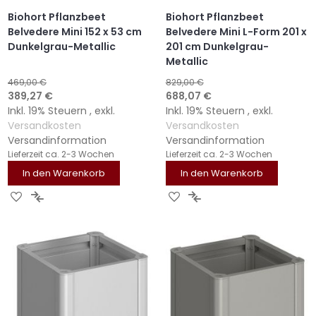
Biohort Pflanzbeet
Biohort Pflanzbeet
Belvedere Mini 152 x 53 cm
Belvedere Mini L-Form 201 x
Dunkelgrau-Metallic
201 cm Dunkelgrau-
Metallic
469,00 €
829,00 €
Sonderangebot
Sonderangebot
389,27 €
688,07 €
Inkl. 19% Steuern
,
exkl.
Inkl. 19% Steuern
,
exkl.
Versandkosten
Versandkosten
Versandinformation
Versandinformation
Lieferzeit
ca. 2-3 Wochen
Lieferzeit
ca. 2-3 Wochen
In den Warenkorb
In den Warenkorb
ZUR
ZUR
ZUR
ZUR
WUNSCHLISTE
VERGLEICHSLISTE
WUNSCHLISTE
VERGLEICHSLISTE
HINZUFÜGEN
HINZUFÜGEN
HINZUFÜGEN
HINZUFÜGEN