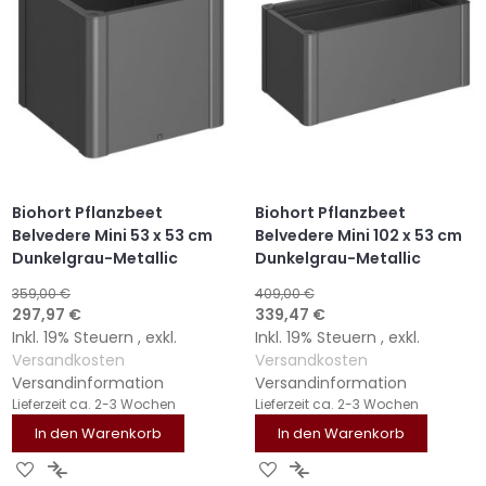
Biohort Pflanzbeet
Biohort Pflanzbeet
Belvedere Mini 53 x 53 cm
Belvedere Mini 102 x 53 cm
Dunkelgrau-Metallic
Dunkelgrau-Metallic
359,00 €
409,00 €
Sonderangebot
Sonderangebot
297,97 €
339,47 €
Inkl. 19% Steuern
,
exkl.
Inkl. 19% Steuern
,
exkl.
Versandkosten
Versandkosten
Versandinformation
Versandinformation
Lieferzeit
ca. 2-3 Wochen
Lieferzeit
ca. 2-3 Wochen
In den Warenkorb
In den Warenkorb
ZUR
ZUR
ZUR
ZUR