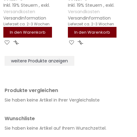
Inkl. 19% Steuern
,
exkl.
Inkl. 19% Steuern
,
exkl.
Versandkosten
Versandkosten
Versandinformation
Versandinformation
Lieferzeit
ca. 2-3 Wochen
Lieferzeit
ca. 2-3 Wochen
In den Warenkorb
In den Warenkorb
ZUR
ZUR
ZUR
ZUR
WUNSCHLISTE
VERGLEICHSLISTE
WUNSCHLISTE
VERGLEICHSLISTE
HINZUFÜGEN
HINZUFÜGEN
HINZUFÜGEN
HINZUFÜGEN
weitere Produkte anzeigen
Produkte vergleichen
Sie haben keine Artikel in Ihrer Vergleichsliste
Wunschliste
Sie haben keine Artikel auf Ihrem Wunschzettel.