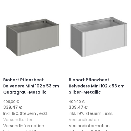
WUNSCHLISTE
VERGLEICHSLISTE
WUNSCHLISTE
VERGLEICHSLISTE
HINZUFÜGEN
HINZUFÜGEN
HINZUFÜGEN
HINZUFÜGEN
Biohort Pflanzbeet
Biohort Pflanzbeet
Belvedere Mini 102 x 53 cm
Belvedere Mini 102 x 53 cm
Quarzgrau-Metallic
Silber-Metallic
409,00 €
409,00 €
Sonderangebot
Sonderangebot
339,47 €
339,47 €
Inkl. 19% Steuern
,
exkl.
Inkl. 19% Steuern
,
exkl.
Versandkosten
Versandkosten
Versandinformation
Versandinformation