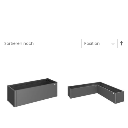
In
Sortieren nach
ab
Re