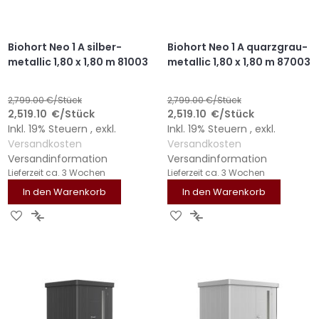
Biohort Neo 1 A silber-
Biohort Neo 1 A quarzgrau-
metallic 1,80 x 1,80 m 81003
metallic 1,80 x 1,80 m 87003
2,799.00
€/Stück
2,799.00
€/Stück
2,519.10
€
/Stück
2,519.10
€
/Stück
Inkl. 19% Steuern
,
exkl.
Inkl. 19% Steuern
,
exkl.
Versandkosten
Versandkosten
Versandinformation
Versandinformation
Lieferzeit
ca. 3 Wochen
Lieferzeit
ca. 3 Wochen
In den Warenkorb
In den Warenkorb
ZUR
ZUR
ZUR
ZUR
WUNSCHLISTE
VERGLEICHSLISTE
WUNSCHLISTE
VERGLEICHSLISTE
HINZUFÜGEN
HINZUFÜGEN
HINZUFÜGEN
HINZUFÜGEN