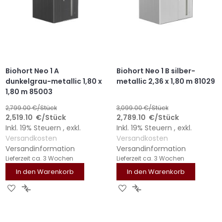
Biohort Neo 1 A
Biohort Neo 1 B silber-
dunkelgrau-metallic 1,80 x
metallic 2,36 x 1,80 m 81029
1,80 m 85003
2,799.00
€/Stück
3,099.00
€/Stück
2,519.10
€
/Stück
2,789.10
€
/Stück
Inkl. 19% Steuern
,
exkl.
Inkl. 19% Steuern
,
exkl.
Versandkosten
Versandkosten
Versandinformation
Versandinformation
Lieferzeit
ca. 3 Wochen
Lieferzeit
ca. 3 Wochen
In den Warenkorb
In den Warenkorb
ZUR
ZUR
ZUR
ZUR
WUNSCHLISTE
VERGLEICHSLISTE
WUNSCHLISTE
VERGLEICHSLISTE
HINZUFÜGEN
HINZUFÜGEN
HINZUFÜGEN
HINZUFÜGEN