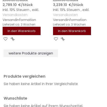
3,099.00
€/Stück
3,599.00
€/Stück
2,789.10
€
/Stück
3,239.10
€
/Stück
Inkl. 19% Steuern
,
exkl.
Inkl. 19% Steuern
,
exkl.
Versandkosten
Versandkosten
Versandinformation
Versandinformation
Lieferzeit
ca. 3 Wochen
Lieferzeit
ca. 3 Wochen
In den Warenkorb
In den Warenkorb
ZUR
ZUR
ZUR
ZUR
WUNSCHLISTE
VERGLEICHSLISTE
WUNSCHLISTE
VERGLEICHSLISTE
HINZUFÜGEN
HINZUFÜGEN
HINZUFÜGEN
HINZUFÜGEN
weitere Produkte anzeigen
Produkte vergleichen
Sie haben keine Artikel in Ihrer Vergleichsliste
Wunschliste
Sie haben keine Artikel auf Ihrem Wunschzettel.