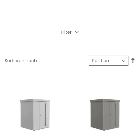
Filter
In
Sortieren nach
ab
Re