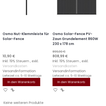
Osmo Nut-Klemmleiste für
Osmo Solar-Fence PV-
Solar-Fence
Zaun Grundelement 860W
230 x 178 cm
899,90 €
Sonderangebot
10,90 €
808,99 €
Inkl. 19% Steuern
,
exkl.
Inkl. 19% Steuern
,
exkl.
Versandkosten
Versandkosten
Versandinformation
Versandinformation
Lieferzeit
ca. 5-10 Werktage
Lieferzeit
ca. 5-10 Werktage
In den Warenkorb
In den Warenkorb
ZUR
ZUR
ZUR
ZUR
WUNSCHLISTE
VERGLEICHSLISTE
WUNSCHLISTE
VERGLEICHSLISTE
Keine weiteren Produkte
HINZUFÜGEN
HINZUFÜGEN
HINZUFÜGEN
HINZUFÜGEN