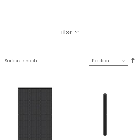
Filter
In
Sortieren nach
ab
Re