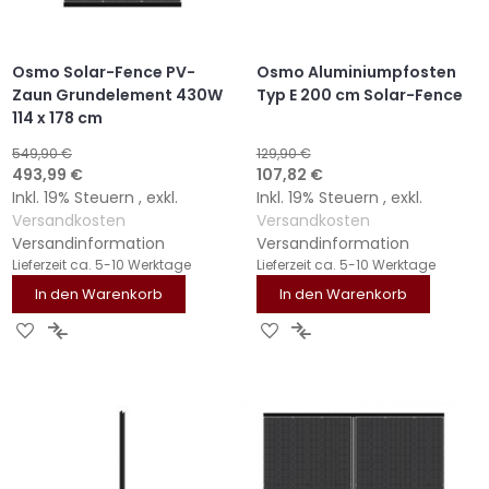
Osmo Solar-Fence PV-
Osmo Aluminiumpfosten
Zaun Grundelement 430W
Typ E 200 cm Solar-Fence
114 x 178 cm
549,90 €
129,90 €
Sonderangebot
Sonderangebot
493,99 €
107,82 €
Inkl. 19% Steuern
,
exkl.
Inkl. 19% Steuern
,
exkl.
Versandkosten
Versandkosten
Versandinformation
Versandinformation
Lieferzeit
ca. 5-10 Werktage
Lieferzeit
ca. 5-10 Werktage
In den Warenkorb
In den Warenkorb
ZUR
ZUR
ZUR
ZUR
WUNSCHLISTE
VERGLEICHSLISTE
WUNSCHLISTE
VERGLEICHSLISTE
HINZUFÜGEN
HINZUFÜGEN
HINZUFÜGEN
HINZUFÜGEN