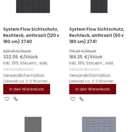
System Flow Sichtschutz,
System Flow Sichtschutz,
Rechteck, anthrazit (120 x
Rechteck, anthrazit (60 x
180 cm) 2740
180 cm) 2741
339.00
€/Stück
175.00
€/Stück
322.05
€
/Stück
166.25
€
/Stück
Inkl. 19% Steuern
,
exkl.
Inkl. 19% Steuern
,
exkl.
Versandkosten
Versandkosten
Versandinformation
Versandinformation
Lieferzeit
ca. 2-3 Wochen
Lieferzeit
ca. 2-3 Wochen
In den Warenkorb
In den Warenkorb
ZUR
ZUR
ZUR
ZUR
WUNSCHLISTE
VERGLEICHSLISTE
WUNSCHLISTE
VERGLEICHSLISTE
HINZUFÜGEN
HINZUFÜGEN
HINZUFÜGEN
HINZUFÜGEN