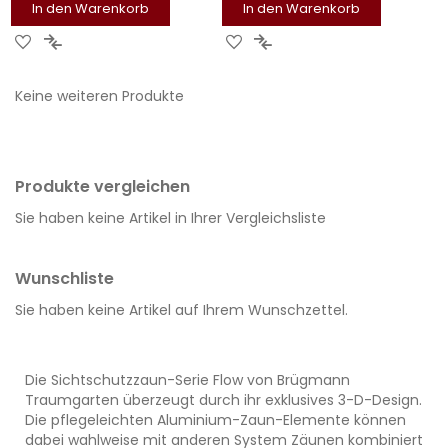
In den Warenkorb
In den Warenkorb
ZUR
ZUR
ZUR
ZUR
WUNSCHLISTE
VERGLEICHSLISTE
WUNSCHLISTE
VERGLEICHSLISTE
Keine weiteren Produkte
HINZUFÜGEN
HINZUFÜGEN
HINZUFÜGEN
HINZUFÜGEN
Produkte vergleichen
Sie haben keine Artikel in Ihrer Vergleichsliste
Wunschliste
Sie haben keine Artikel auf Ihrem Wunschzettel.
Die Sichtschutzzaun-Serie Flow von Brügmann
Traumgarten überzeugt durch ihr exklusives 3-D-Design.
Die pflegeleichten Aluminium-Zaun-Elemente können
dabei wahlweise mit anderen System Zäunen kombiniert