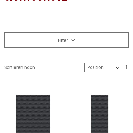
Filter
In
Sortieren nach
ab
Re