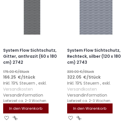
System Flow Sichtschutz,
System Flow Sichtschutz,
Gitter, anthrazit (60 x 180
Rechteck, silber (120 x 180
cm) 2742
cm) 2743
175.00
€/Stück
339.00
€/Stück
166.25
€
/Stück
322.05
€
/Stück
Inkl. 19% Steuern
,
exkl.
Inkl. 19% Steuern
,
exkl.
Versandkosten
Versandkosten
Versandinformation
Versandinformation
Lieferzeit
ca. 2-3 Wochen
Lieferzeit
ca. 2-3 Wochen
In den Warenkorb
In den Warenkorb
ZUR
ZUR
ZUR
ZUR
WUNSCHLISTE
VERGLEICHSLISTE
WUNSCHLISTE
VERGLEICHSLISTE