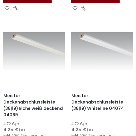
ZUR
ZUR
ZUR
ZUR
WUNSCHLISTE
VERGLEICHSLISTE
WUNSCHLISTE
VERGLEICHSLISTE
HINZUFÜGEN
HINZUFÜGEN
HINZUFÜGEN
HINZUFÜGEN
Meister
Meister
Deckenabschlussleiste
Deckenabschlussleiste
(38|19) Eiche weiß deckend
(38|19) Whiteline 04074
04069
4.72
€/m
4.72
€/m
4.25
€
/m
4.25
€
/m
Inkl. 19% Steuern
,
exkl.
Inkl. 19% Steuern
,
exkl.