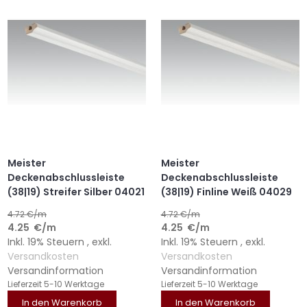
HINZUFÜGEN
HINZUFÜGEN
HINZUFÜGEN
HINZUFÜGEN
Meister
Meister
Deckenabschlussleiste
Deckenabschlussleiste
(38|19) Streifer Silber 04021
(38|19) Finline Weiß 04029
4.72
€/m
4.72
€/m
4.25
€
/m
4.25
€
/m
Inkl. 19% Steuern
,
exkl.
Inkl. 19% Steuern
,
exkl.
Versandkosten
Versandkosten
Versandinformation
Versandinformation
Lieferzeit
5-10 Werktage
Lieferzeit
5-10 Werktage
In den Warenkorb
In den Warenkorb