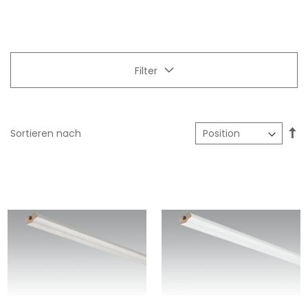
Filter
In
Sortieren nach
ab
Re