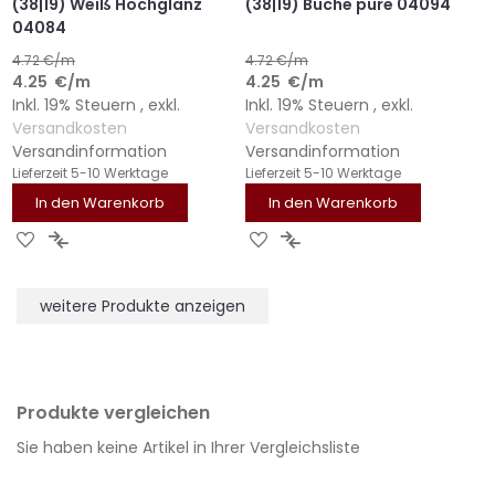
(38|19) Weiß Hochglanz
(38|19) Buche pure 04094
04084
4.72
€/m
4.72
€/m
4.25
€
/m
4.25
€
/m
Inkl. 19% Steuern
,
exkl.
Inkl. 19% Steuern
,
exkl.
Versandkosten
Versandkosten
Versandinformation
Versandinformation
Lieferzeit
5-10 Werktage
Lieferzeit
5-10 Werktage
In den Warenkorb
In den Warenkorb
ZUR
ZUR
ZUR
ZUR
WUNSCHLISTE
VERGLEICHSLISTE
WUNSCHLISTE
VERGLEICHSLISTE
HINZUFÜGEN
HINZUFÜGEN
HINZUFÜGEN
HINZUFÜGEN
weitere Produkte anzeigen
Produkte vergleichen
Sie haben keine Artikel in Ihrer Vergleichsliste