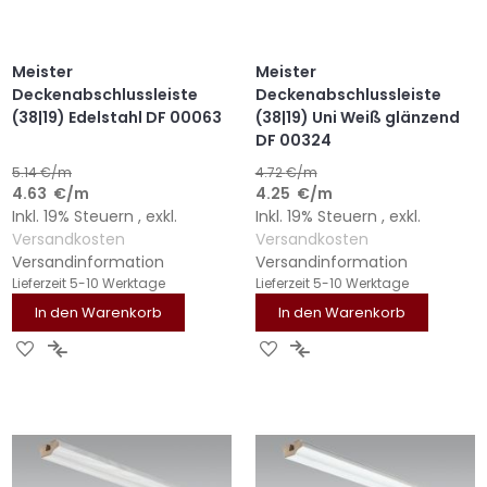
Meister
Meister
Deckenabschlussleiste
Deckenabschlussleiste
(38|19) Edelstahl DF 00063
(38|19) Uni Weiß glänzend
DF 00324
5.14
€/m
4.72
€/m
4.63
€
/m
4.25
€
/m
Inkl. 19% Steuern
,
exkl.
Inkl. 19% Steuern
,
exkl.
Versandkosten
Versandkosten
Versandinformation
Versandinformation
Lieferzeit
5-10 Werktage
Lieferzeit
5-10 Werktage
In den Warenkorb
In den Warenkorb
ZUR
ZUR
ZUR
ZUR
WUNSCHLISTE
VERGLEICHSLISTE
WUNSCHLISTE
VERGLEICHSLISTE
HINZUFÜGEN
HINZUFÜGEN
HINZUFÜGEN
HINZUFÜGEN