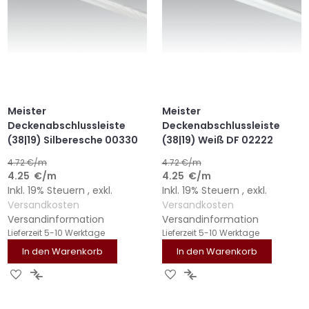
Meister
Meister
Deckenabschlussleiste
Deckenabschlussleiste
(38|19) Silberesche 00330
(38|19) Weiß DF 02222
4.72
€/m
4.72
€/m
4.25
€
/m
4.25
€
/m
Inkl. 19% Steuern
,
exkl.
Inkl. 19% Steuern
,
exkl.
Versandkosten
Versandkosten
Versandinformation
Versandinformation
Lieferzeit
5-10 Werktage
Lieferzeit
5-10 Werktage
In den Warenkorb
In den Warenkorb
ZUR
ZUR
ZUR
ZUR
WUNSCHLISTE
VERGLEICHSLISTE
WUNSCHLISTE
VERGLEICHSLISTE