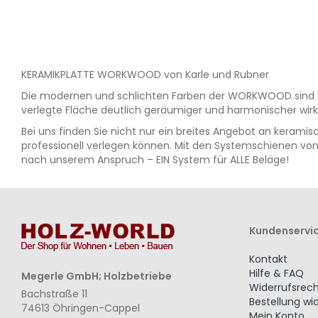
HINZUFÜGEN
HINZUFÜGEN
KERAMIKPLATTE WORKWOOD von Karle und Rubner
Die modernen und schlichten Farben der WORKWOOD sind vie
verlegte Fläche deutlich geräumiger und harmonischer wirk
Bei uns finden Sie nicht nur ein breites Angebot an keram
professionell verlegen können. Mit den Systemschienen von K
nach unserem Anspruch – EIN System für ALLE Beläge!
Kundenservi
Kontakt
Hilfe & FAQ
Megerle GmbH; Holzbetriebe
Widerrufsrec
Bachstraße 11
Bestellung wi
74613 Öhringen-Cappel
Mein Konto