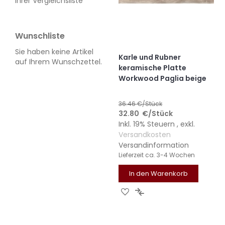
Ihrer Vergleichsliste
Wunschliste
Sie haben keine Artikel
Karle und Rubner
auf Ihrem Wunschzettel.
keramische Platte
Workwood Paglia beige
36.46
€/Stück
32.80
€
/Stück
Inkl. 19% Steuern
,
exkl.
Versandkosten
Versandinformation
Lieferzeit
ca. 3-4 Wochen
In den Warenkorb
ZUR
ZUR
WUNSCHLISTE
VERGLEICHSLISTE