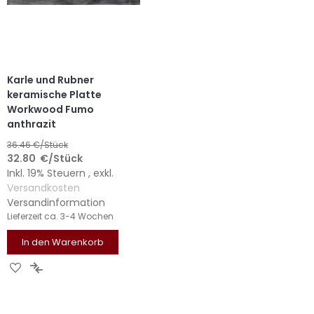
Karle und Rubner
keramische Platte
Workwood Fumo
anthrazit
36.46
€/Stück
32.80
€
/Stück
Inkl. 19% Steuern
,
exkl.
Versandkosten
Versandinformation
Lieferzeit
ca. 3-4 Wochen
In den Warenkorb
ZUR
ZUR
WUNSCHLISTE
VERGLEICHSLISTE