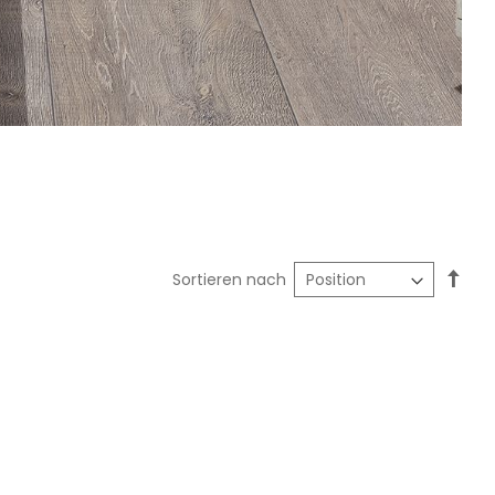
In
Sortieren nach
abst
Reih