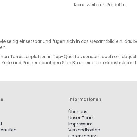
HINZUFÜGEN
HINZUFÜGEN
Keine weiteren Produkte
lseitig einsetzbar und fügen sich in das Gesamtbild ein, das 
en.
ischen Terrassenplatten in Top-Qualität, sondern auch ein abges
arle und Rubner benötigen Sie z.B. nur eine Unterkonstruktion fü
ce
Informationen
Über uns
Unser Team
ht
Impressum
derrufen
Versandkosten
Datenschutz