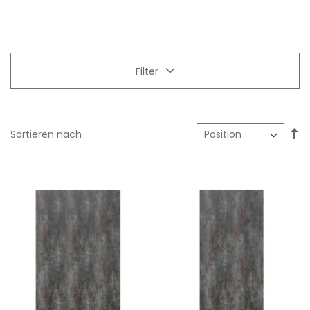
Filter
In
Sortieren nach
ab
Re