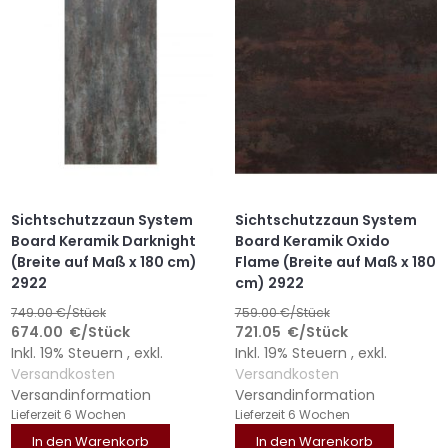
Sichtschutzzaun System
Sichtschutzzaun System
Board Keramik Darknight
Board Keramik Oxido
(Breite auf Maß x 180 cm)
Flame (Breite auf Maß x 180
2922
cm) 2922
749.00
€/Stück
759.00
€/Stück
674.00
€
/Stück
721.05
€
/Stück
Inkl. 19% Steuern
,
exkl.
Inkl. 19% Steuern
,
exkl.
Versandkosten
Versandkosten
Versandinformation
Versandinformation
Lieferzeit
6 Wochen
Lieferzeit
6 Wochen
In den Warenkorb
In den Warenkorb