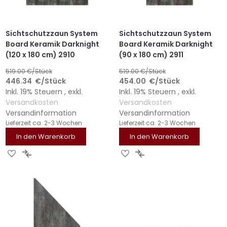
Sichtschutzzaun System
Sichtschutzzaun System
Board Keramik Darknight
Board Keramik Darknight
(120 x 180 cm) 2910
(90 x 180 cm) 2911
519.00
€/Stück
519.00
€/Stück
446.34
€
/Stück
454.00
€
/Stück
Inkl. 19% Steuern
,
exkl.
Inkl. 19% Steuern
,
exkl.
Versandkosten
Versandkosten
Versandinformation
Versandinformation
Lieferzeit
ca. 2-3 Wochen
Lieferzeit
ca. 2-3 Wochen
In den Warenkorb
In den Warenkorb
ZUR
ZUR
ZUR
ZUR
WUNSCHLISTE
VERGLEICHSLISTE
WUNSCHLISTE
VERGLEICHSLISTE
HINZUFÜGEN
HINZUFÜGEN
HINZUFÜGEN
HINZUFÜGEN