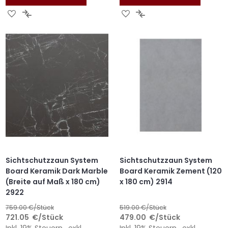
ZUR
ZUR
ZUR
ZUR
WUNSCHLISTE
VERGLEICHSLISTE
WUNSCHLISTE
VERGLEICHSLISTE
HINZUFÜGEN
HINZUFÜGEN
HINZUFÜGEN
HINZUFÜGEN
Sichtschutzzaun System
Sichtschutzzaun System
Board Keramik Dark Marble
Board Keramik Zement (120
(Breite auf Maß x 180 cm)
x 180 cm) 2914
2922
759.00
€/Stück
519.00
€/Stück
721.05
€
/Stück
479.00
€
/Stück
Inkl. 19% Steuern
,
exkl.
Inkl. 19% Steuern
,
exkl.