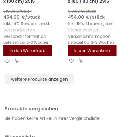
x 180 cm) 2915
x 180 / 90 cm) 2916
519.00
€/Stück
519.00
€/Stück
454.00
€
/Stück
454.00
€
/Stück
Inkl. 19% Steuern
,
exkl.
Inkl. 19% Steuern
,
exkl.
Versandkosten
Versandkosten
Versandinformation
Versandinformation
Lieferzeit
ca. 2-3 Wochen
Lieferzeit
ca. 2-3 Wochen
In den Warenkorb
In den Warenkorb
ZUR
ZUR
ZUR
ZUR
WUNSCHLISTE
VERGLEICHSLISTE
WUNSCHLISTE
VERGLEICHSLISTE
HINZUFÜGEN
HINZUFÜGEN
HINZUFÜGEN
HINZUFÜGEN
weitere Produkte anzeigen
Produkte vergleichen
Sie haben keine Artikel in Ihrer Vergleichsliste
Wunschliste