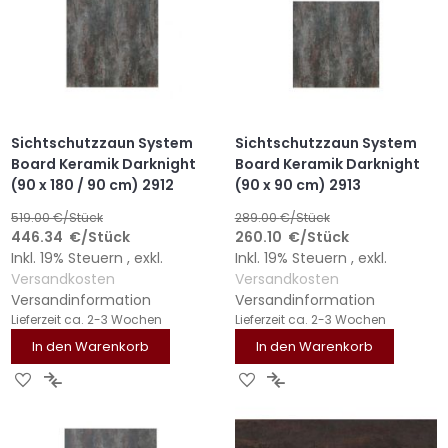
Sichtschutzzaun System
Sichtschutzzaun System
Board Keramik Darknight
Board Keramik Darknight
(90 x 180 / 90 cm) 2912
(90 x 90 cm) 2913
519.00
€/Stück
289.00
€/Stück
446.34
€
/Stück
260.10
€
/Stück
Inkl. 19% Steuern
,
exkl.
Inkl. 19% Steuern
,
exkl.
Versandkosten
Versandkosten
Versandinformation
Versandinformation
Lieferzeit
ca. 2-3 Wochen
Lieferzeit
ca. 2-3 Wochen
In den Warenkorb
In den Warenkorb
ZUR
ZUR
ZUR
ZUR
WUNSCHLISTE
VERGLEICHSLISTE
WUNSCHLISTE
VERGLEICHSLISTE
HINZUFÜGEN
HINZUFÜGEN
HINZUFÜGEN
HINZUFÜGEN