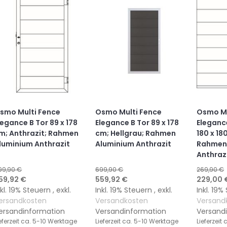
smo Multi Fence
Osmo Multi Fence
Osmo Mu
legance B Tor 89 x 178
Elegance B Tor 89 x 178
Eleganc
m; Anthrazit; Rahmen
cm; Hellgrau; Rahmen
180 x 18
luminium Anthrazit
Aluminium Anthrazit
Rahmen
Anthraz
99,90 €
699,90 €
269,90 €
onderangebot
Sonderangebot
Sonderan
59,92 €
559,92 €
229,00 
nkl. 19% Steuern
,
exkl.
Inkl. 19% Steuern
,
exkl.
Inkl. 19
ersandkosten
Versandkosten
Versand
ersandinformation
Versandinformation
Versand
eferzeit
ca. 5-10 Werktage
Lieferzeit
ca. 5-10 Werktage
Lieferzeit
c