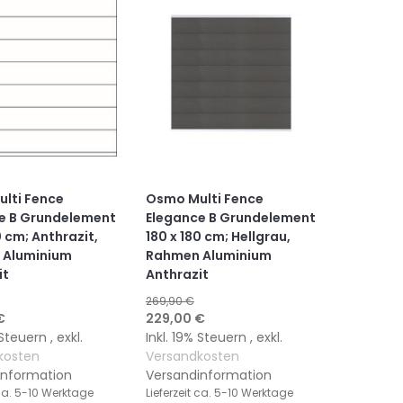
lti Fence
Osmo Multi Fence
e B Grundelement
Elegance B Grundelement
0 cm; Anthrazit,
180 x 180 cm; Hellgrau,
 Aluminium
Rahmen Aluminium
it
Anthrazit
269,90 €
gebot
Sonderangebot
€
229,00 €
% Steuern
,
exkl.
Inkl. 19% Steuern
,
exkl.
kosten
Versandkosten
information
Versandinformation
a. 5-10 Werktage
Lieferzeit
ca. 5-10 Werktage