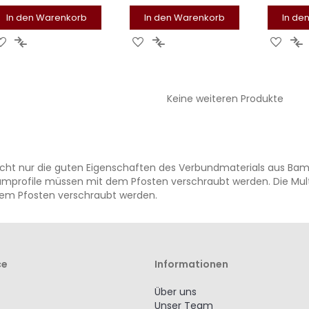
In den Warenkorb
In den Warenkorb
In de
ZUR
ZUR
ZUR
ZUR
ZUR
Z
WUNSCHLISTE
VERGLEICHSLISTE
WUNSCHLISTE
VERGLEICHSLISTE
WUNS
V
HINZUFÜGEN
HINZUFÜGEN
HINZUFÜGEN
HINZUFÜGEN
HINZ
H
Keine weiteren Produkte
 nicht nur die guten Eigenschaften des Verbundmaterials aus 
niumprofile müssen mit dem Pfosten verschraubt werden. Die Mul
dem Pfosten verschraubt werden.
ce
Informationen
Über uns
Unser Team