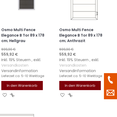
Osmo Multi Fence
Osmo Multi Fence
Elegance B Tor 89 x 178
Elegance B Tor 89 x 178
cm; Hellgrau
cm; Anthrazit
699,90 €
699,90 €
Sonderangebot
Sonderangebot
559,92 €
559,92 €
Inkl. 19% Steuern
,
exkl.
Inkl. 19% Steuern
,
exkl.
Versandkosten
Versandkosten
Versandinformation
Versandinformation
Lieferzeit
ca. 5-10 Werktage
Lieferzeit
ca. 5-10 Werktage
In den Warenkorb
In den Warenkorb
ZUR
ZUR
ZUR
ZUR
WUNSCHLISTE
VERGLEICHSLISTE
WUNSCHLISTE
VERGLEICHSLISTE
HINZUFÜGEN
HINZUFÜGEN
HINZUFÜGEN
HINZUFÜGEN