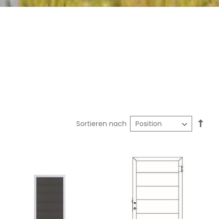
In
Sortieren nach
abst
Reih