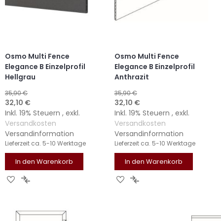
Osmo Multi Fence
Osmo Multi Fence
Elegance B Einzelprofil
Elegance B Einzelprofil
Hellgrau
Anthrazit
35,90 €
35,90 €
Sonderangebot
Sonderangebot
32,10 €
32,10 €
Inkl. 19% Steuern
,
exkl.
Inkl. 19% Steuern
,
exkl.
Versandkosten
Versandkosten
Versandinformation
Versandinformation
Lieferzeit
ca. 5-10 Werktage
Lieferzeit
ca. 5-10 Werktage
In den Warenkorb
In den Warenkorb
ZUR
ZUR
ZUR
ZUR
WUNSCHLISTE
VERGLEICHSLISTE
WUNSCHLISTE
VERGLEICHSLISTE
HINZUFÜGEN
HINZUFÜGEN
HINZUFÜGEN
HINZUFÜGEN