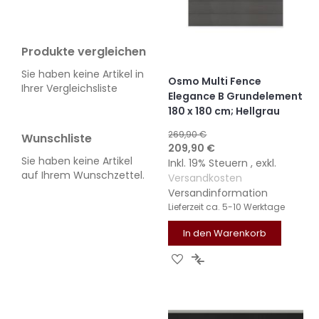
Produkte vergleichen
Sie haben keine Artikel in
Osmo Multi Fence
Ihrer Vergleichsliste
Elegance B Grundelement
180 x 180 cm; Hellgrau
269,90 €
Wunschliste
Sonderangebot
209,90 €
Sie haben keine Artikel
Inkl. 19% Steuern
,
exkl.
auf Ihrem Wunschzettel.
Versandkosten
Versandinformation
Lieferzeit
ca. 5-10 Werktage
In den Warenkorb
ZUR
ZUR
WUNSCHLISTE
VERGLEICHSLISTE
HINZUFÜGEN
HINZUFÜGEN