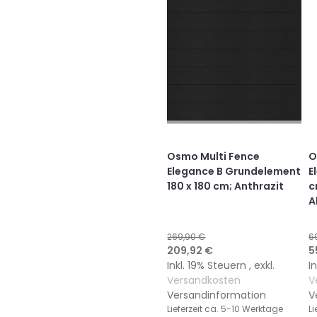
Osmo Multi Fence
O
Elegance B Grundelement
E
180 x 180 cm; Anthrazit
c
A
269,90 €
6
Sonderangebot
S
209,92 €
5
Inkl. 19% Steuern
,
exkl.
I
Versandkosten
V
Versandinformation
V
Lieferzeit
ca. 5-10 Werktage
Li