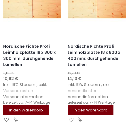
Nordische Fichte Profi
Nordische Fichte Profi
Leimholzplatte 18 x 800 x
Leimholzplatte 18 x 800 x
300 mm; durchgehende
400 mm; durchgehende
Lamellen
Lamellen
11,80 €
15,70 €
Sonderangebot
Sonderangebot
10,62 €
14,13 €
Inkl. 19% Steuern
,
exkl.
Inkl. 19% Steuern
,
exkl.
Versandkosten
Versandkosten
Versandinformation
Versandinformation
Lieferzeit
ca. 7-14 Werktage
Lieferzeit
ca. 7-14 Werktage
In den Warenkorb
In den Warenkorb
ZUR
ZUR
ZUR
ZUR
WUNSCHLISTE
VERGLEICHSLISTE
WUNSCHLISTE
VERGLEICHSLISTE