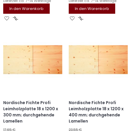
Lieferzeit
ca. 7-14 Werktage
Lieferzeit
ca. 7-14 Werktage
In den Warenkorb
In den Warenkorb
ZUR
ZUR
ZUR
ZUR
WUNSCHLISTE
VERGLEICHSLISTE
WUNSCHLISTE
VERGLEICHSLISTE
HINZUFÜGEN
HINZUFÜGEN
HINZUFÜGEN
HINZUFÜGEN
Nordische Fichte Profi
Nordische Fichte Profi
Leimholzplatte 18 x 1200 x
Leimholzplatte 18 x 1200 x
300 mm; durchgehende
400 mm; durchgehende
Lamellen
Lamellen
17,65 €
23,55 €