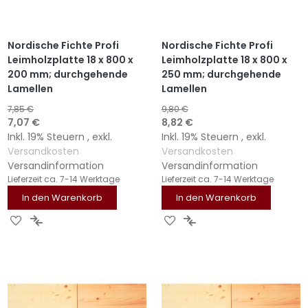
Nordische Fichte Profi
Nordische Fichte Profi
Leimholzplatte 18 x 800 x
Leimholzplatte 18 x 800 x
200 mm; durchgehende
250 mm; durchgehende
Lamellen
Lamellen
7,85 €
9,80 €
Sonderangebot
Sonderangebot
7,07 €
8,82 €
Inkl. 19% Steuern
,
exkl.
Inkl. 19% Steuern
,
exkl.
Versandkosten
Versandkosten
Versandinformation
Versandinformation
Lieferzeit
ca. 7-14 Werktage
Lieferzeit
ca. 7-14 Werktage
In den Warenkorb
In den Warenkorb
ZUR
ZUR
ZUR
ZUR
WUNSCHLISTE
VERGLEICHSLISTE
WUNSCHLISTE
VERGLEICHSLISTE
HINZUFÜGEN
HINZUFÜGEN
HINZUFÜGEN
HINZUFÜGEN