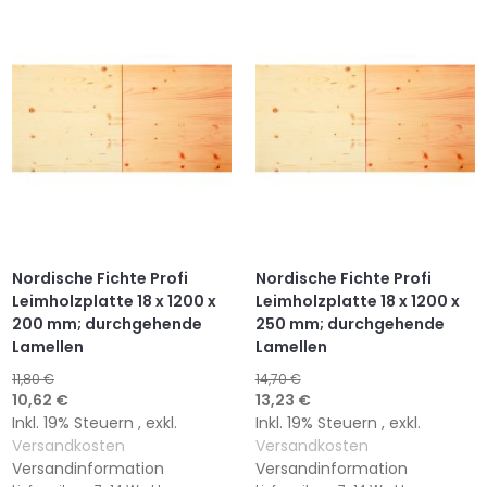
HINZUFÜGEN
HINZUFÜGEN
HINZUFÜGEN
HINZUFÜGEN
Nordische Fichte Profi
Nordische Fichte Profi
Leimholzplatte 18 x 1200 x
Leimholzplatte 18 x 1200 x
200 mm; durchgehende
250 mm; durchgehende
Lamellen
Lamellen
11,80 €
14,70 €
Sonderangebot
Sonderangebot
10,62 €
13,23 €
Inkl. 19% Steuern
,
exkl.
Inkl. 19% Steuern
,
exkl.
Versandkosten
Versandkosten
Versandinformation
Versandinformation