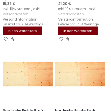
Sonderangebot
Sonderangebot
15,89 €
21,20 €
Inkl. 19% Steuern
,
exkl.
Inkl. 19% Steuern
,
exkl.
Versandkosten
Versandkosten
Versandinformation
Versandinformation
Lieferzeit
ca. 7-14 Werktage
Lieferzeit
ca. 7-14 Werktage
In den Warenkorb
In den Warenkorb
ZUR
ZUR
ZUR
ZUR
WUNSCHLISTE
VERGLEICHSLISTE
WUNSCHLISTE
VERGLEICHSLISTE
HINZUFÜGEN
HINZUFÜGEN
HINZUFÜGEN
HINZUFÜGEN
Nordische Fichte Profi
Nordische Fichte Profi