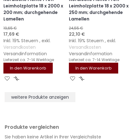
Leimholzplatte 18 x 2000 x
Leimholzplatte 18 x 2000 x
200 mm; durchgehende
250 mm; durchgehende
Lamellen
Lamellen
19,65 €
24,55 €
Sonderangebot
Sonderangebot
17,69 €
22,10 €
Inkl. 19% Steuern
,
exkl.
Inkl. 19% Steuern
,
exkl.
Versandkosten
Versandkosten
Versandinformation
Versandinformation
Lieferzeit
ca. 7-14 Werktage
Lieferzeit
ca. 7-14 Werktage
In den Warenkorb
In den Warenkorb
ZUR
ZUR
ZUR
ZUR
WUNSCHLISTE
VERGLEICHSLISTE
WUNSCHLISTE
VERGLEICHSLISTE
HINZUFÜGEN
HINZUFÜGEN
HINZUFÜGEN
HINZUFÜGEN
weitere Produkte anzeigen
Produkte vergleichen
Sie haben keine Artikel in Ihrer Vergleichsliste