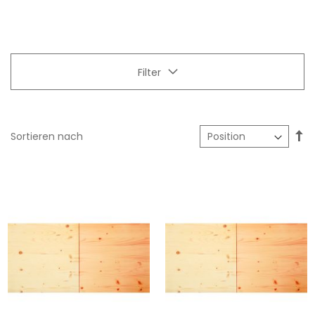
Filter
In
Sortieren nach
ab
Re