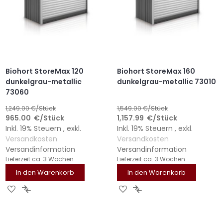
Biohort StoreMax 120
Biohort StoreMax 160
dunkelgrau-metallic
dunkelgrau-metallic 73010
73060
1,249.00
€/Stück
1,549.00
€/Stück
965.00
€
/Stück
1,157.99
€
/Stück
Inkl. 19% Steuern
,
exkl.
Inkl. 19% Steuern
,
exkl.
Versandkosten
Versandkosten
Versandinformation
Versandinformation
Lieferzeit
ca. 3 Wochen
Lieferzeit
ca. 3 Wochen
In den Warenkorb
In den Warenkorb
ZUR
ZUR
ZUR
ZUR
WUNSCHLISTE
VERGLEICHSLISTE
WUNSCHLISTE
VERGLEICHSLISTE
HINZUFÜGEN
HINZUFÜGEN
HINZUFÜGEN
HINZUFÜGEN