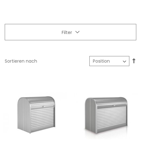
Filter
In
Sortieren nach
ab
Re