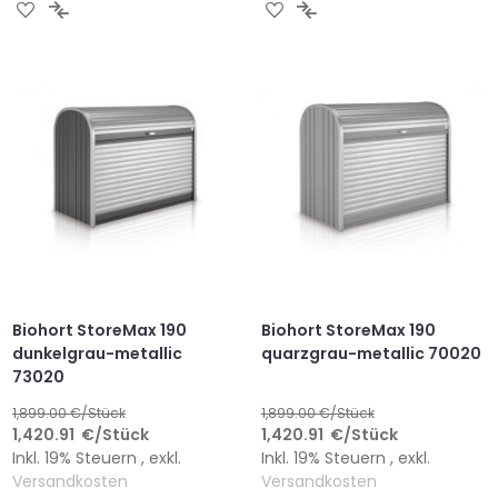
ZUR
ZUR
ZUR
ZUR
WUNSCHLISTE
VERGLEICHSLISTE
WUNSCHLISTE
VERGLEICHSLISTE
HINZUFÜGEN
HINZUFÜGEN
HINZUFÜGEN
HINZUFÜGEN
Biohort StoreMax 190
Biohort StoreMax 190
dunkelgrau-metallic
quarzgrau-metallic 70020
73020
1,899.00
€/Stück
1,899.00
€/Stück
1,420.91
€
/Stück
1,420.91
€
/Stück
Inkl. 19% Steuern
,
exkl.
Inkl. 19% Steuern
,
exkl.
Versandkosten
Versandkosten