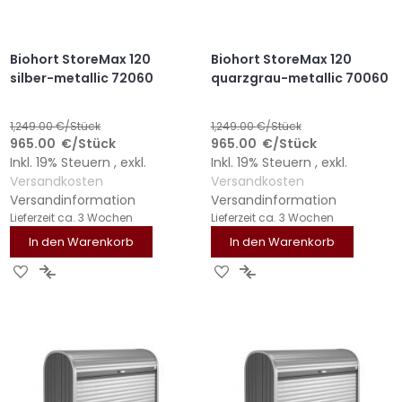
Biohort StoreMax 120
Biohort StoreMax 120
silber-metallic 72060
quarzgrau-metallic 70060
1,249.00
€/Stück
1,249.00
€/Stück
965.00
€
/Stück
965.00
€
/Stück
Inkl. 19% Steuern
,
exkl.
Inkl. 19% Steuern
,
exkl.
Versandkosten
Versandkosten
Versandinformation
Versandinformation
Lieferzeit
ca. 3 Wochen
Lieferzeit
ca. 3 Wochen
In den Warenkorb
In den Warenkorb
ZUR
ZUR
ZUR
ZUR
WUNSCHLISTE
VERGLEICHSLISTE
WUNSCHLISTE
VERGLEICHSLISTE
HINZUFÜGEN
HINZUFÜGEN
HINZUFÜGEN
HINZUFÜGEN