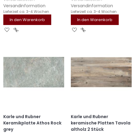
Versandinformation
Versandinformation
Lieferzeit
ca. 3-4 Wochen
Lieferzeit
ca. 3-4 Wochen
In den Warenkorb
In den Warenkorb
ZUR
ZUR
ZUR
ZUR
WUNSCHLISTE
VERGLEICHSLISTE
WUNSCHLISTE
VERGLEICHSLISTE
HINZUFÜGEN
HINZUFÜGEN
HINZUFÜGEN
HINZUFÜGEN
Karle und Rubner
Karle und Rubner
Keramikplatte Athos Rock
keramische Platten Tavola
grey
altholz 2 Stück