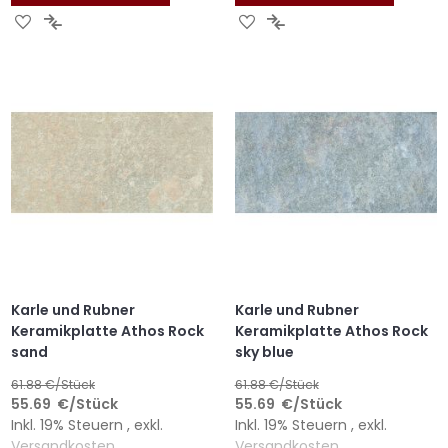
ZUR
ZUR
ZUR
ZUR
WUNSCHLISTE
VERGLEICHSLISTE
WUNSCHLISTE
VERGLEICHSLISTE
HINZUFÜGEN
HINZUFÜGEN
HINZUFÜGEN
HINZUFÜGEN
Karle und Rubner
Karle und Rubner
Keramikplatte Athos Rock
Keramikplatte Athos Rock
sand
sky blue
61.88
€/Stück
61.88
€/Stück
55.69
€
/Stück
55.69
€
/Stück
Inkl. 19% Steuern
,
exkl.
Inkl. 19% Steuern
,
exkl.
Versandkosten
Versandkosten