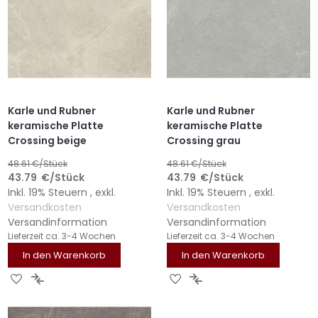
Karle und Rubner
Karle und Rubner
keramische Platte
keramische Platte
Crossing beige
Crossing grau
48.61
€/Stück
48.61
€/Stück
43.79
€
/Stück
43.79
€
/Stück
Inkl. 19% Steuern
,
exkl.
Inkl. 19% Steuern
,
exkl.
Versandkosten
Versandkosten
Versandinformation
Versandinformation
Lieferzeit
ca. 3-4 Wochen
Lieferzeit
ca. 3-4 Wochen
In den Warenkorb
In den Warenkorb
ZUR
ZUR
ZUR
ZUR
WUNSCHLISTE
VERGLEICHSLISTE
WUNSCHLISTE
VERGLEICHSLISTE