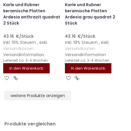
Karle und Rubner
Karle und Rubner
keramische Platten
keramische Platten
Ardesia anthrazit quadrat
Ardesia grau quadrat 2
2 Stück
Stück
43.16
€
/Stück
43.16
€
/Stück
Inkl. 19% Steuern
,
exkl.
Inkl. 19% Steuern
,
exkl.
Versandkosten
Versandkosten
Versandinformation
Versandinformation
Lieferzeit
ca. 3-4 Wochen
Lieferzeit
ca. 3-4 Wochen
In den Warenkorb
In den Warenkorb
ZUR
ZUR
ZUR
ZUR
WUNSCHLISTE
VERGLEICHSLISTE
WUNSCHLISTE
VERGLEICHSLISTE
HINZUFÜGEN
HINZUFÜGEN
HINZUFÜGEN
HINZUFÜGEN
weitere Produkte anzeigen
Produkte vergleichen