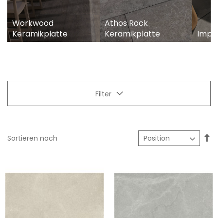
Workwood
Athos Rock
Keramikplatte
Keramikplatte
Impa
Filter
In
Sortieren nach
ab
Re