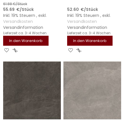
61.88
€/Stück
55.69
€
/Stück
52.60
€
/Stück
Inkl. 19% Steuern
,
exkl.
Inkl. 19% Steuern
,
exkl.
Versandkosten
Versandkosten
Versandinformation
Versandinformation
Lieferzeit
ca. 3-4 Wochen
Lieferzeit
ca. 3-4 Wochen
In den Warenkorb
In den Warenkorb
ZUR
ZUR
ZUR
ZUR
WUNSCHLISTE
VERGLEICHSLISTE
WUNSCHLISTE
VERGLEICHSLISTE
HINZUFÜGEN
HINZUFÜGEN
HINZUFÜGEN
HINZUFÜGEN