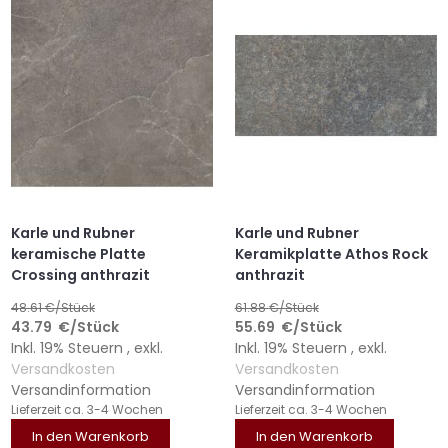
HINZUFÜGEN
HINZUFÜGEN
HINZUFÜGEN
HINZUFÜGEN
Karle und Rubner
Karle und Rubner
keramische Platte
Keramikplatte Athos Rock
Crossing anthrazit
anthrazit
48.61
€/Stück
61.88
€/Stück
43.79
€
/Stück
55.69
€
/Stück
Inkl. 19% Steuern
,
exkl.
Inkl. 19% Steuern
,
exkl.
Versandkosten
Versandkosten
Versandinformation
Versandinformation
Lieferzeit
ca. 3-4 Wochen
Lieferzeit
ca. 3-4 Wochen
In den Warenkorb
In den Warenkorb