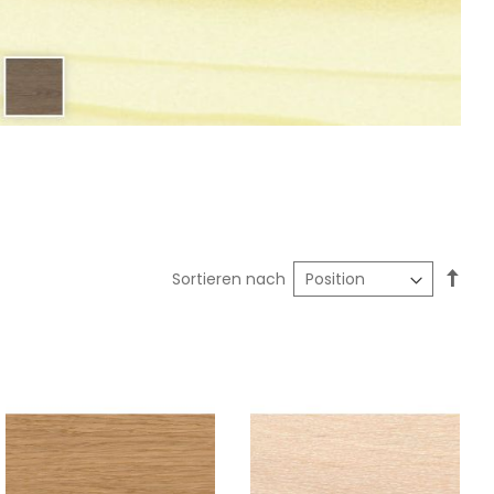
In
Sortieren nach
abst
Reih