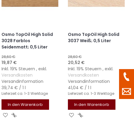
Osmo TopOil High Solid
Osmo TopOil High Solid
3028 Farblos
3037 Weiß; 0,5 Liter
Seidenmatt; 0,5 Liter
28,60 €
28,60 €
Sonderangebot
Sonderangebot
19,87 €
20,52 €
Inkl. 19% Steuern
,
exkl.
Inkl. 19% Steuern
,
exkl.
Versandkosten
Versandkosten
Versandinformation
Versandinformation
39,74 €
/ 1 l
41,04 €
/ 1 l
Lieferzeit
ca. 1-3 Werktage
Lieferzeit
ca. 1-3 Werktage
In den Warenkorb
In den Warenkorb
ZUR
ZUR
ZUR
ZUR
WUNSCHLISTE
VERGLEICHSLISTE
WUNSCHLISTE
VERGLEICHSLISTE