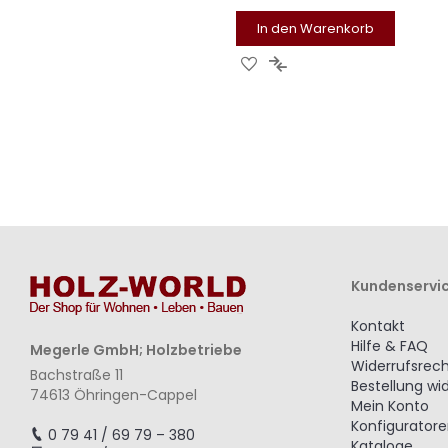
In den Warenkorb
ZUR
ZUR
WUNSCHLISTE
VERGLEICHSLISTE
HINZUFÜGEN
HINZUFÜGEN
Kundenservi
Kontakt
Hilfe & FAQ
Megerle GmbH; Holzbetriebe
Widerrufsrec
Bachstraße 11
Bestellung wi
74613 Öhringen-Cappel
Mein Konto
Konfigurator
0 79 41 / 69 79 – 380
Kataloge