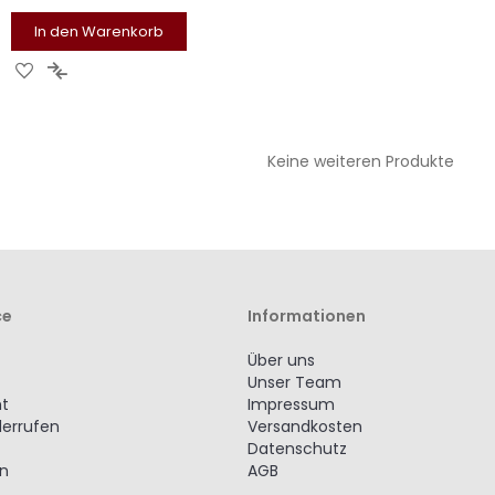
In den Warenkorb
ZUR
ZUR
WUNSCHLISTE
VERGLEICHSLISTE
HINZUFÜGEN
HINZUFÜGEN
Keine weiteren Produkte
ce
Informationen
Über uns
Unser Team
ht
Impressum
derrufen
Versandkosten
Datenschutz
en
AGB