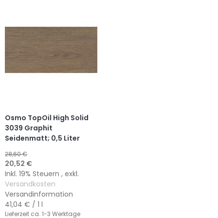
HINZUFÜGEN
HINZUFÜGEN
HINZUFÜGEN
HINZUFÜGEN
Osmo TopOil High Solid
3039 Graphit
Seidenmatt; 0,5 Liter
28,60 €
Sonderangebot
20,52 €
Inkl. 19% Steuern
,
exkl.
Versandkosten
Versandinformation
41,04 €
/ 1 l
Lieferzeit
ca. 1-3 Werktage