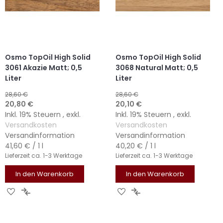
Osmo TopOil High Solid
Osmo TopOil High Solid
3061 Akazie Matt; 0,5
3068 Natural Matt; 0,5
Liter
Liter
28,60 €
28,60 €
Sonderangebot
Sonderangebot
20,80 €
20,10 €
Inkl. 19% Steuern
,
exkl.
Inkl. 19% Steuern
,
exkl.
Versandkosten
Versandkosten
Versandinformation
Versandinformation
41,60 €
/ 1 l
40,20 €
/ 1 l
Lieferzeit
ca. 1-3 Werktage
Lieferzeit
ca. 1-3 Werktage
In den Warenkorb
In den Warenkorb
ZUR
ZUR
ZUR
ZUR
WUNSCHLISTE
VERGLEICHSLISTE
WUNSCHLISTE
VERGLEICHSLISTE