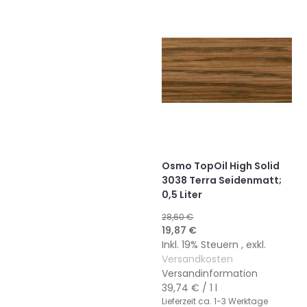
HINZUFÜGEN
HINZUFÜGEN
Osmo TopOil High Solid
3038 Terra Seidenmatt;
0,5 Liter
28,60 €
Sonderangebot
19,87 €
Inkl. 19% Steuern
,
exkl.
Versandkosten
Versandinformation
39,74 €
/ 1 l
Lieferzeit
ca. 1-3 Werktage