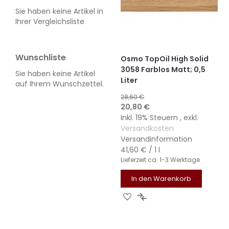
Sie haben keine Artikel in
Ihrer Vergleichsliste
Wunschliste
Osmo TopOil High Solid
3058 Farblos Matt; 0,5
Sie haben keine Artikel
Liter
auf Ihrem Wunschzettel.
28,60 €
Sonderangebot
20,80 €
Inkl. 19% Steuern
,
exkl.
Versandkosten
Versandinformation
41,60 €
/ 1 l
Lieferzeit
ca. 1-3 Werktage
In den Warenkorb
ZUR
ZUR
WUNSCHLISTE
VERGLEICHSLISTE