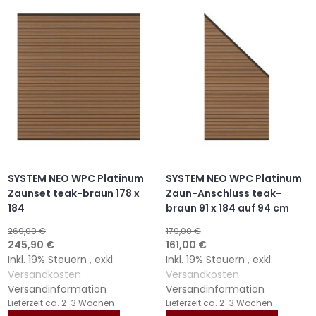
HINZUFÜGEN
HINZUFÜGEN
HINZUFÜGEN
HINZUFÜGEN
SYSTEM NEO WPC Platinum
SYSTEM NEO WPC Platinum
Zaunset teak-braun 178 x
Zaun-Anschluss teak-
184
braun 91 x 184 auf 94 cm
269,00 €
179,00 €
Sonderangebot
Sonderangebot
245,90 €
161,00 €
Inkl. 19% Steuern
,
exkl.
Inkl. 19% Steuern
,
exkl.
Versandkosten
Versandkosten
Versandinformation
Versandinformation
Lieferzeit
ca. 2-3 Wochen
Lieferzeit
ca. 2-3 Wochen