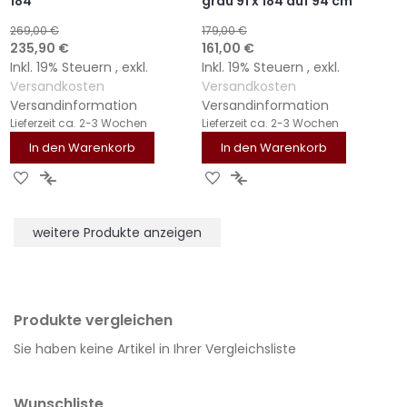
184
grau 91 x 184 auf 94 cm
269,00 €
179,00 €
Sonderangebot
Sonderangebot
235,90 €
161,00 €
Inkl. 19% Steuern
,
exkl.
Inkl. 19% Steuern
,
exkl.
Versandkosten
Versandkosten
Versandinformation
Versandinformation
Lieferzeit
ca. 2-3 Wochen
Lieferzeit
ca. 2-3 Wochen
In den Warenkorb
In den Warenkorb
ZUR
ZUR
ZUR
ZUR
WUNSCHLISTE
VERGLEICHSLISTE
WUNSCHLISTE
VERGLEICHSLISTE
HINZUFÜGEN
HINZUFÜGEN
HINZUFÜGEN
HINZUFÜGEN
weitere Produkte anzeigen
Produkte vergleichen
Sie haben keine Artikel in Ihrer Vergleichsliste
Wunschliste