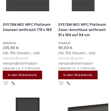
SYSTEM NEO WPC Platinum
SYSTEM NEO WPC Platinum
Zaunset anthrazit 178 x 184
Zaun-Anschluss anthrazit
91 x 184 auf 94 cm
269,00 €
179,00 €
Sonderangebot
Sonderangebot
235,90 €
161,00 €
Inkl. 19% Steuern
,
exkl.
Inkl. 19% Steuern
,
exkl.
Versandkosten
Versandkosten
Versandinformation
Versandinformation
Lieferzeit
ca. 2-3 Wochen
Lieferzeit
ca. 2-3 Wochen
In den Warenkorb
In den Warenkorb
ZUR
ZUR
ZUR
ZUR
WUNSCHLISTE
VERGLEICHSLISTE
WUNSCHLISTE
VERGLEICHSLISTE
HINZUFÜGEN
HINZUFÜGEN
HINZUFÜGEN
HINZUFÜGEN