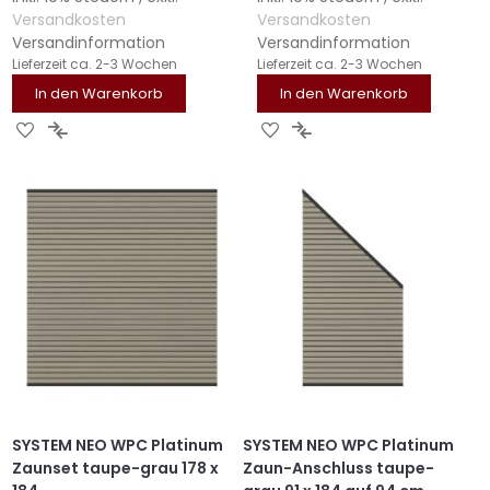
Versandkosten
Versandkosten
Versandinformation
Versandinformation
Lieferzeit
ca. 2-3 Wochen
Lieferzeit
ca. 2-3 Wochen
In den Warenkorb
In den Warenkorb
ZUR
ZUR
ZUR
ZUR
WUNSCHLISTE
VERGLEICHSLISTE
WUNSCHLISTE
VERGLEICHSLISTE
HINZUFÜGEN
HINZUFÜGEN
HINZUFÜGEN
HINZUFÜGEN
SYSTEM NEO WPC Platinum
SYSTEM NEO WPC Platinum
Zaunset taupe-grau 178 x
Zaun-Anschluss taupe-