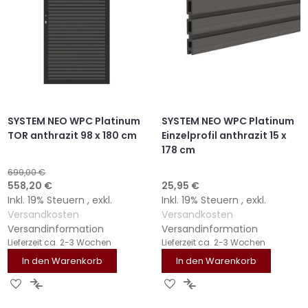
SYSTEM NEO WPC Platinum
SYSTEM NEO WPC Platinum
TOR anthrazit 98 x 180 cm
Einzelprofil anthrazit 15 x
178 cm
699,00 €
Sonderangebot
558,20 €
25,95 €
Inkl. 19% Steuern
,
exkl.
Inkl. 19% Steuern
,
exkl.
Versandkosten
Versandkosten
Versandinformation
Versandinformation
Lieferzeit
ca. 2-3 Wochen
Lieferzeit
ca. 2-3 Wochen
In den Warenkorb
In den Warenkorb
ZUR
ZUR
ZUR
ZUR
WUNSCHLISTE
VERGLEICHSLISTE
WUNSCHLISTE
VERGLEICHSLISTE