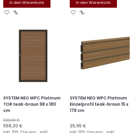
In den Warenkorb
In den Warenkorb
ZUR
ZUR
ZUR
ZUR
WUNSCHLISTE
VERGLEICHSLISTE
WUNSCHLISTE
VERGLEICHSLISTE
HINZUFÜGEN
HINZUFÜGEN
HINZUFÜGEN
HINZUFÜGEN
SYSTEM NEO WPC Platinum
SYSTEM NEO WPC Platinum
TOR teak-braun 98 x 180
Einzelprofil teak-braun 15 x
cm
178 cm
699,00 €
Sonderangebot
558,20 €
25,95 €
Inkl. 19% Steuern
,
exkl.
Inkl. 19% Steuern
,
exkl.