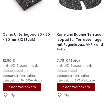
Osmo Unterlegpad 20 x 60
Karle und Rubner Terracon
x 90 mm (12 Stück)
Isopad für Terrassenlager
mit Fugenkreuz, M-Fix und
P-Fix
12,90 €
7.79
€
/Stück
Inkl. 19% Steuern
,
exkl.
Inkl. 19% Steuern
,
exkl.
Versandkosten
Versandkosten
Versandinformation
Versandinformation
Lieferzeit
ca. 5-10 Werktage
Lieferzeit
ca. 3-7 Werktage
In den Warenkorb
In den Warenkorb
ZUR
ZUR
ZUR
ZUR
WUNSCHLISTE
VERGLEICHSLISTE
WUNSCHLISTE
VERGLEICHSLISTE