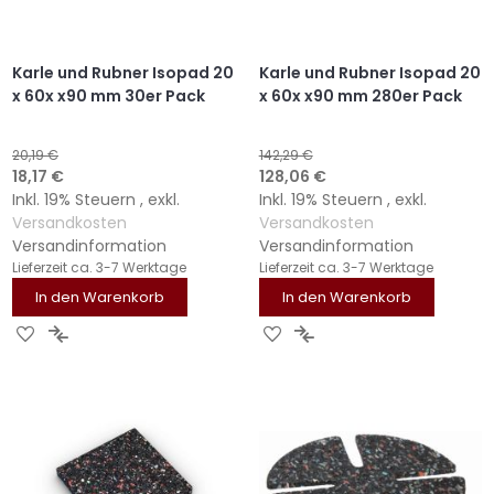
Karle und Rubner Isopad 20
Karle und Rubner Isopad 20
x 60x x90 mm 30er Pack
x 60x x90 mm 280er Pack
20,19 €
142,29 €
Sonderangebot
Sonderangebot
18,17 €
128,06 €
Inkl. 19% Steuern
,
exkl.
Inkl. 19% Steuern
,
exkl.
Versandkosten
Versandkosten
Versandinformation
Versandinformation
Lieferzeit
ca. 3-7 Werktage
Lieferzeit
ca. 3-7 Werktage
In den Warenkorb
In den Warenkorb
ZUR
ZUR
ZUR
ZUR
WUNSCHLISTE
VERGLEICHSLISTE
WUNSCHLISTE
VERGLEICHSLISTE
HINZUFÜGEN
HINZUFÜGEN
HINZUFÜGEN
HINZUFÜGEN