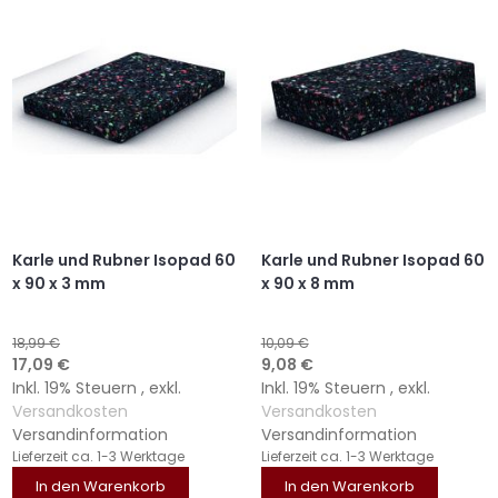
HINZUFÜGEN
HINZUFÜGEN
HINZUFÜGEN
HINZUFÜGEN
Karle und Rubner Isopad 60
Karle und Rubner Isopad 60
x 90 x 3 mm
x 90 x 8 mm
18,99 €
10,09 €
Sonderangebot
Sonderangebot
17,09 €
9,08 €
Inkl. 19% Steuern
,
exkl.
Inkl. 19% Steuern
,
exkl.
Versandkosten
Versandkosten
Versandinformation
Versandinformation
Lieferzeit
ca. 1-3 Werktage
Lieferzeit
ca. 1-3 Werktage
In den Warenkorb
In den Warenkorb