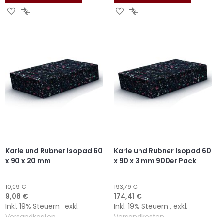
ZUR
ZUR
ZUR
ZUR
WUNSCHLISTE
VERGLEICHSLISTE
WUNSCHLISTE
VERGLEICHSLISTE
HINZUFÜGEN
HINZUFÜGEN
HINZUFÜGEN
HINZUFÜGEN
Karle und Rubner Isopad 60
Karle und Rubner Isopad 60
x 90 x 20 mm
x 90 x 3 mm 900er Pack
10,09 €
193,79 €
Sonderangebot
Sonderangebot
9,08 €
174,41 €
Inkl. 19% Steuern
,
exkl.
Inkl. 19% Steuern
,
exkl.
Versandkosten
Versandkosten