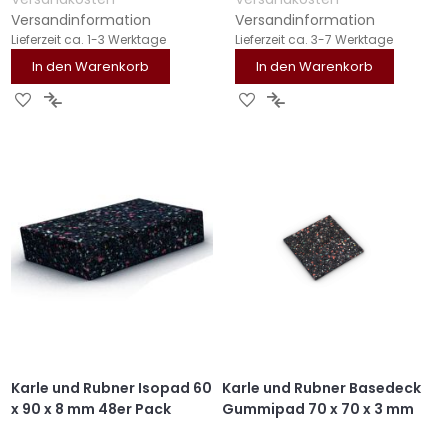
Versandinformation
Versandinformation
Lieferzeit
ca. 1-3 Werktage
Lieferzeit
ca. 3-7 Werktage
In den Warenkorb
In den Warenkorb
ZUR
ZUR
ZUR
ZUR
WUNSCHLISTE
VERGLEICHSLISTE
WUNSCHLISTE
VERGLEICHSLISTE
HINZUFÜGEN
HINZUFÜGEN
HINZUFÜGEN
HINZUFÜGEN
Karle und Rubner Isopad 60
Karle und Rubner Basedeck
x 90 x 8 mm 48er Pack
Gummipad 70 x 70 x 3 mm