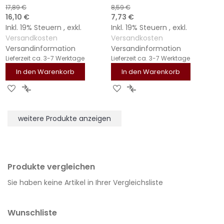
17,89 €
8,59 €
Sonderangebot
Sonderangebot
16,10 €
7,73 €
Inkl. 19% Steuern
,
exkl.
Inkl. 19% Steuern
,
exkl.
Versandkosten
Versandkosten
Versandinformation
Versandinformation
Lieferzeit
ca. 3-7 Werktage
Lieferzeit
ca. 3-7 Werktage
In den Warenkorb
In den Warenkorb
ZUR
ZUR
ZUR
ZUR
WUNSCHLISTE
VERGLEICHSLISTE
WUNSCHLISTE
VERGLEICHSLISTE
HINZUFÜGEN
HINZUFÜGEN
HINZUFÜGEN
HINZUFÜGEN
weitere Produkte anzeigen
Produkte vergleichen
Sie haben keine Artikel in Ihrer Vergleichsliste
Wunschliste