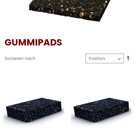
GUMMIPADS
In
Sortieren nach
ab
Re