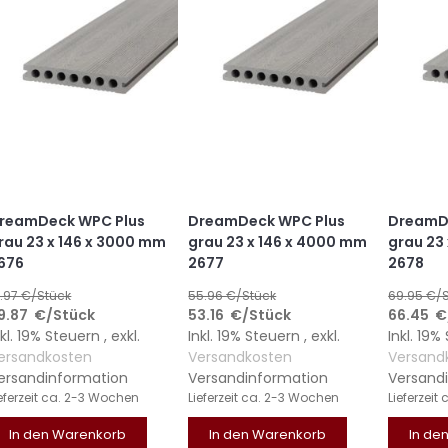
reamDeck WPC Plus
DreamDeck WPC Plus
DreamD
rau 23 x 146 x 3000 mm
grau 23 x 146 x 4000 mm
grau 23
676
2677
2678
1.97
€/Stück
55.96
€/Stück
69.95
€/S
9.87
€
/Stück
53.16
€
/Stück
66.45
€
nkl. 19% Steuern
,
exkl.
Inkl. 19% Steuern
,
exkl.
Inkl. 19
ersandkosten
Versandkosten
Versand
ersandinformation
Versandinformation
Versand
eferzeit
ca. 2-3 Wochen
Lieferzeit
ca. 2-3 Wochen
Lieferzeit
In den Warenkorb
In den Warenkorb
In de