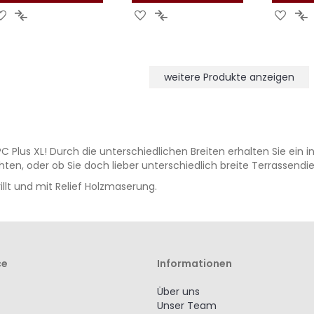
ZUR
ZUR
ZUR
ZUR
ZUR
Z
WUNSCHLISTE
VERGLEICHSLISTE
WUNSCHLISTE
VERGLEICHSLISTE
WUNS
V
HINZUFÜGEN
HINZUFÜGEN
HINZUFÜGEN
HINZUFÜGEN
HINZ
H
weitere Produkte anzeigen
s XL! Durch die unterschiedlichen Breiten erhalten Sie ein int
öchten, oder ob Sie doch lieber unterschiedlich breite Terrassendi
illt und mit Relief Holzmaserung.
ce
Informationen
Über uns
Unser Team