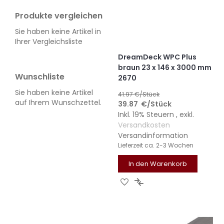
Produkte vergleichen
Sie haben keine Artikel in
Ihrer Vergleichsliste
DreamDeck WPC Plus
braun 23 x 146 x 3000 mm
Wunschliste
2670
Sie haben keine Artikel
41.97
€/Stück
auf Ihrem Wunschzettel.
39.87
€
/Stück
Inkl. 19% Steuern
,
exkl.
Versandkosten
Versandinformation
Lieferzeit
ca. 2-3 Wochen
In den Warenkorb
ZUR
ZUR
WUNSCHLISTE
VERGLEICHSLISTE
HINZUFÜGEN
HINZUFÜGEN