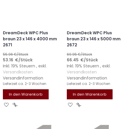
DreamDeck WPC Plus
DreamDeck WPC Plus
braun 23 x 146 x 4000 mm
braun 23 x 146 x 5000 mm
2671
2672
55.96
€/Stück
69.95
€/Stück
53.16
€
/Stück
66.45
€
/Stück
Inkl. 19% Steuern
,
exkl.
Inkl. 19% Steuern
,
exkl.
Versandkosten
Versandkosten
Versandinformation
Versandinformation
Lieferzeit
ca. 2-3 Wochen
Lieferzeit
ca. 2-3 Wochen
In den Warenkorb
In den Warenkorb
ZUR
ZUR
ZUR
ZUR
WUNSCHLISTE
VERGLEICHSLISTE
WUNSCHLISTE
VERGLEICHSLISTE
HINZUFÜGEN
HINZUFÜGEN
HINZUFÜGEN
HINZUFÜGEN