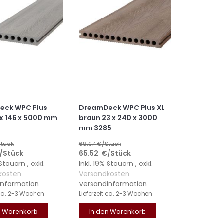
eck WPC Plus
DreamDeck WPC Plus XL
 x 146 x 5000 mm
braun 23 x 240 x 3000
mm 3285
tück
68.97
€/Stück
/Stück
65.52
€
/Stück
% Steuern
,
exkl.
Inkl. 19% Steuern
,
exkl.
kosten
Versandkosten
information
Versandinformation
ca. 2-3 Wochen
Lieferzeit
ca. 2-3 Wochen
n Warenkorb
In den Warenkorb