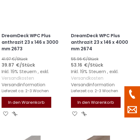
DreamDeck WPC Plus
DreamDeck WPC Plus
anthrazit 23 x 146 x 3000
anthrazit 23 x 146 x 4000
mm 2673
mm 2674
41.97
€/Stück
55.96
€/Stück
39.87
€
/Stück
53.16
€
/Stück
Inkl. 19% Steuern
,
exkl.
Inkl. 19% Steuern
,
exkl.
Versandkosten
Versandkosten
Versandinformation
Versandinformation
Lieferzeit
ca. 2-3 Wochen
Lieferzeit
ca. 2-3 Wochen
In den Warenkorb
In den Warenkorb
ZUR
ZUR
ZUR
ZUR
WUNSCHLISTE
VERGLEICHSLISTE
WUNSCHLISTE
VERGLEICHSLISTE
HINZUFÜGEN
HINZUFÜGEN
HINZUFÜGEN
HINZUFÜGEN