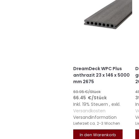
DreamDeck WPC Plus
D
anthrazit 23 x 146 x 5000
g
mm 2675
2
69.95
€/Stück
4
66.45
€
/Stück
3
Inkl. 19% Steuern
,
exkl.
I
Versandkosten
V
Versandinformation
V
Lieferzeit
ca. 2-3 Wochen
Li
In den Warenkorb