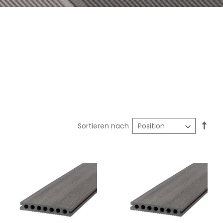
In
Sortieren nach
abst
Reih