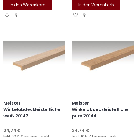
In den Warenkorb
In den Warenkorb
ZUR
ZUR
ZUR
ZUR
WUNSCHLISTE
VERGLEICHSLISTE
WUNSCHLISTE
VERGLEICHSLISTE
HINZUFÜGEN
HINZUFÜGEN
HINZUFÜGEN
HINZUFÜGEN
Meister
Meister
Winkelabdeckleiste Eiche
Winkelabdeckleiste Eiche
weiß 20143
pure 20144
24,74 €
24,74 €
Inkl. 19% Steuern
,
exkl.
Inkl. 19% Steuern
,
exkl.