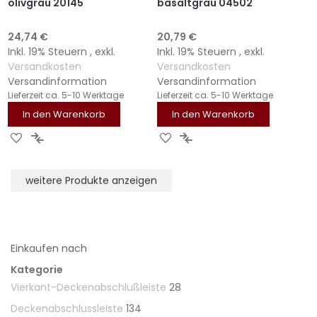
olivgrau 20145
basaltgrau 04502
24,74 €
20,79 €
Inkl. 19% Steuern
,
exkl.
Inkl. 19% Steuern
,
exkl.
Versandkosten
Versandkosten
Versandinformation
Versandinformation
Lieferzeit
ca. 5-10 Werktage
Lieferzeit
ca. 5-10 Werktage
In den Warenkorb
In den Warenkorb
ZUR
ZUR
ZUR
ZUR
WUNSCHLISTE
VERGLEICHSLISTE
WUNSCHLISTE
VERGLEICHSLISTE
HINZUFÜGEN
HINZUFÜGEN
HINZUFÜGEN
HINZUFÜGEN
weitere Produkte anzeigen
Einkaufen nach
Kategorie
Vierkant-Deckenabschlußleiste
28
Deckenabschlussleiste
134