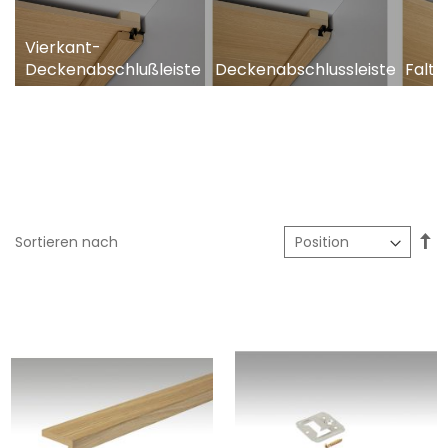
Vierkant-
Deckenabschlußleiste
Deckenabschlussleiste
Faltl
In
Sortieren nach
ab
Re