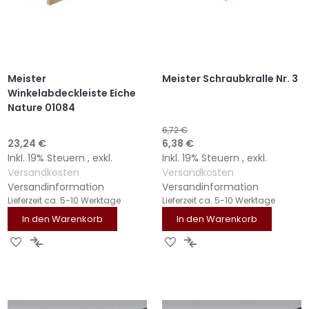
Meister
Meister Schraubkralle Nr. 3
Winkelabdeckleiste Eiche
Nature 01084
6,72 €
Sonderangebot
23,24 €
6,38 €
Inkl. 19% Steuern
,
exkl.
Inkl. 19% Steuern
,
exkl.
Versandkosten
Versandkosten
Versandinformation
Versandinformation
Lieferzeit
ca. 5-10 Werktage
Lieferzeit
ca. 5-10 Werktage
In den Warenkorb
In den Warenkorb
ZUR
ZUR
ZUR
ZUR
WUNSCHLISTE
VERGLEICHSLISTE
WUNSCHLISTE
VERGLEICHSLISTE
HINZUFÜGEN
HINZUFÜGEN
HINZUFÜGEN
HINZUFÜGEN