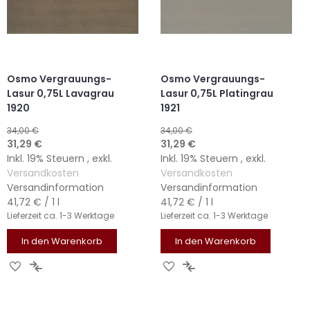
Osmo Vergrauungs-
Osmo Vergrauungs-
Lasur 0,75L Lavagrau
Lasur 0,75L Platingrau
1920
1921
34,00 €
34,00 €
Sonderangebot
Sonderangebot
31,29 €
31,29 €
Inkl. 19% Steuern
,
exkl.
Inkl. 19% Steuern
,
exkl.
Versandkosten
Versandkosten
Versandinformation
Versandinformation
41,72 €
/ 1 l
41,72 €
/ 1 l
Lieferzeit
ca. 1-3 Werktage
Lieferzeit
ca. 1-3 Werktage
In den Warenkorb
In den Warenkorb
ZUR
ZUR
ZUR
ZUR
WUNSCHLISTE
VERGLEICHSLISTE
WUNSCHLISTE
VERGLEICHSLISTE