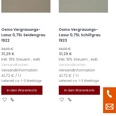
Osmo Vergrauungs-
Osmo Vergrauungs-
Lasur 0,75L Seidengrau
Lasur 0,75L Schilfgrau
1922
1923
34,00 €
34,00 €
Sonderangebot
Sonderangebot
31,29 €
31,29 €
Inkl. 19% Steuern
,
exkl.
Inkl. 19% Steuern
,
exkl.
Versandkosten
Versandkosten
Versandinformation
Versandinformation
41,72 €
/ 1 l
41,72 €
/ 1 l
Lieferzeit
ca. 1-3 Werktage
Lieferzeit
ca. 1-3 Werktage
In den Warenkorb
In den Warenkorb
ZUR
ZUR
ZUR
ZUR
WUNSCHLISTE
VERGLEICHSLISTE
WUNSCHLISTE
VERGLEICHSLISTE