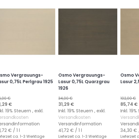
HINZUFÜGEN
HINZUFÜGEN
HINZUFÜGEN
HINZUFÜGEN
smo Vergrauungs-
Osmo Vergrauungs-
Osmo V
asur 0,75L Perlgrau 1925
Lasur 0,75L Quarzgrau
Lasur 2,
1926
4,00 €
34,00 €
102,00 €
onderangebot
Sonderangebot
Sonderan
1,29 €
31,29 €
85,74 €
nkl. 19% Steuern
,
exkl.
Inkl. 19% Steuern
,
exkl.
Inkl. 19
ersandkosten
Versandkosten
Versand
ersandinformation
Versandinformation
Versand
1,72 €
/ 1 l
41,72 €
/ 1 l
34,30 €
/
eferzeit
ca. 1-3 Werktage
Lieferzeit
ca. 1-3 Werktage
Lieferzeit
c