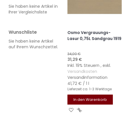
Sie haben keine Artikel in
Ihrer Vergleichsliste
Wunschliste
Osmo Vergrauungs-
Lasur 0,75L Sandgrau 1919
Sie haben keine Artikel
auf Ihrem Wunschzettel.
34,00 €
Sonderangebot
31,29 €
Inkl. 19% Steuern
,
exkl.
Versandkosten
Versandinformation
41,72 €
/ 1 l
Lieferzeit
ca. 1-3 Werktage
In den Warenkorb
ZUR
ZUR
WUNSCHLISTE
VERGLEICHSLISTE