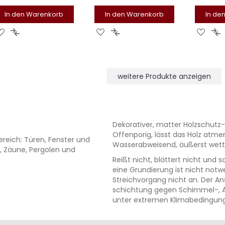
In den Warenkorb
In den Warenkorb
In de
ZUR
ZUR
ZUR
ZUR
ZUR
Z
WUNSCHLISTE
VERGLEICHSLISTE
WUNSCHLISTE
VERGLEICHSLISTE
WUNS
V
HINZUFÜGEN
HINZUFÜGEN
HINZUFÜGEN
HINZUFÜGEN
HINZ
H
weitere Produkte anzeigen
Dekorativer, matter Holzschutz-
Offenporig, lässt das Holz atm
reich: Türen, Fenster und
Wasserabweisend, äußerst wett
n, Zäune, Pergolen und
Reißt nicht, blättert nicht und
eine Grundierung ist nicht notw
Streichvorgang nicht an. Der An
schichtung gegen Schimmel-, Al
unter extremen Klimabedingun