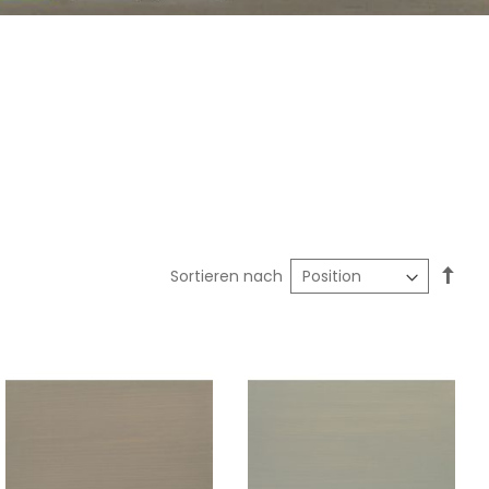
In
Sortieren nach
abst
Reih