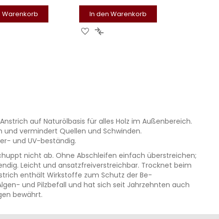
n Warenkorb
In den Warenkorb
UR
ZUR
ZUR
CHLISTE
ERGLEICHSLISTE
WUNSCHLISTE
VERGLEICHSLISTE
UFÜGEN
INZUFÜGEN
HINZUFÜGEN
HINZUFÜGEN
Anstrich auf Naturölbasis für alles Holz im Außenbereich.
en und vermindert Quellen und Schwinden.
er- und UV-beständig.
 schuppt nicht ab. Ohne Abschleifen einfach überstreichen;
endig. Leicht und ansatzfreiverstreichbar. Trocknet beim
strich enthält Wirkstoffe zum Schutz der Be-
gen- und Pilzbefall und hat sich seit Jahrzehnten auch
gen bewährt.