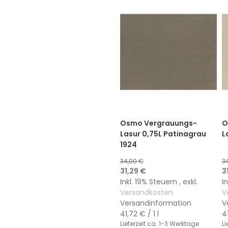
HINZUFÜGEN
HINZUFÜGEN
Osmo Vergrauungs-
O
Lasur 0,75L Patinagrau
L
1924
34,00 €
3
Sonderangebot
S
31,29 €
3
Inkl. 19% Steuern
,
exkl.
I
Versandkosten
V
Versandinformation
V
41,72 €
/ 1 l
4
Lieferzeit
ca. 1-3 Werktage
Li