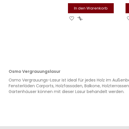
In den Warenkorb
ZUR
ZUR
WUNSCHLISTE
VERGLEICHSLISTE
HINZUFÜGEN
HINZUFÜGEN
Osmo Vergrauungslasur
Osmo Vergrauungs-Lasur ist ideal für jedes Holz im Außenbe
Fensterläden Carports, Holzfassaden, Balkone, Holzterrasse
Gartenhäuser können mit dieser Lasur behandelt werden.