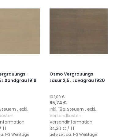
HINZUFÜGEN
HINZUFÜGEN
HINZUFÜGEN
HINZUFÜGEN
ergrauungs-
Osmo Vergrauungs-
5L Sandgrau 1919
Lasur 2,5L Lavagrau 1920
102,00 €
gebot
Sonderangebot
85,74 €
% Steuern
,
exkl.
Inkl. 19% Steuern
,
exkl.
kosten
Versandkosten
information
Versandinformation
 1 l
34,30 €
/ 1 l
a. 1-3 Werktage
Lieferzeit
ca. 1-3 Werktage