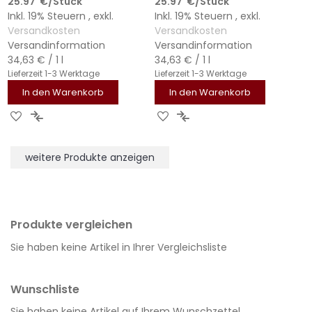
25.97
€
/Stück
25.97
€
/Stück
Inkl. 19% Steuern
,
exkl.
Inkl. 19% Steuern
,
exkl.
Versandkosten
Versandkosten
Versandinformation
Versandinformation
34,63 €
/ 1 l
34,63 €
/ 1 l
Lieferzeit
1-3 Werktage
Lieferzeit
1-3 Werktage
In den Warenkorb
In den Warenkorb
ZUR
ZUR
ZUR
ZUR
WUNSCHLISTE
VERGLEICHSLISTE
WUNSCHLISTE
VERGLEICHSLISTE
HINZUFÜGEN
HINZUFÜGEN
HINZUFÜGEN
HINZUFÜGEN
weitere Produkte anzeigen
Produkte vergleichen
Sie haben keine Artikel in Ihrer Vergleichsliste
Wunschliste
Sie haben keine Artikel auf Ihrem Wunschzettel.