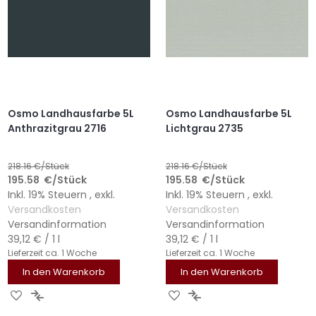
Osmo Landhausfarbe 5L
Osmo Landhausfarbe 5L
Anthrazitgrau 2716
Lichtgrau 2735
218.16
€/Stück
218.16
€/Stück
195.58
€
/Stück
195.58
€
/Stück
Inkl. 19% Steuern
,
exkl.
Inkl. 19% Steuern
,
exkl.
Versandkosten
Versandkosten
Versandinformation
Versandinformation
39,12 €
/ 1 l
39,12 €
/ 1 l
Lieferzeit
ca. 1 Woche
Lieferzeit
ca. 1 Woche
In den Warenkorb
In den Warenkorb
ZUR
ZUR
ZUR
ZUR
WUNSCHLISTE
VERGLEICHSLISTE
WUNSCHLISTE
VERGLEICHSLISTE