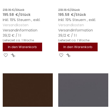
218.16
€/Stück
218.16
€/Stück
195.58
€
/Stück
195.58
€
/Stück
Inkl. 19% Steuern
,
exkl.
Inkl. 19% Steuern
,
exkl.
Versandkosten
Versandkosten
Versandinformation
Versandinformation
39,12 €
/ 1 l
39,12 €
/ 1 l
Lieferzeit
ca. 1 Woche
Lieferzeit
ca. 1 Woche
In den Warenkorb
In den Warenkorb
ZUR
ZUR
ZUR
ZUR
WUNSCHLISTE
VERGLEICHSLISTE
WUNSCHLISTE
VERGLEICHSLISTE
HINZUFÜGEN
HINZUFÜGEN
HINZUFÜGEN
HINZUFÜGEN