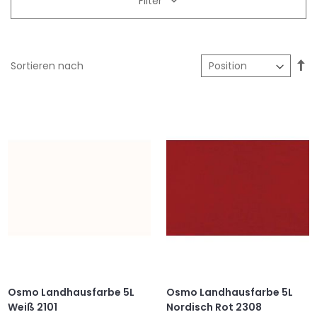
Filter
In
Sortieren nach
ab
Re
Osmo Landhausfarbe 5L
Osmo Landhausfarbe 5L
Weiß 2101
Nordisch Rot 2308