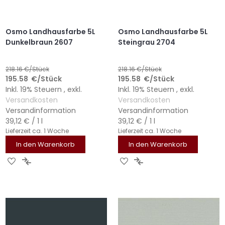
Osmo Landhausfarbe 5L
Osmo Landhausfarbe 5L
Dunkelbraun 2607
Steingrau 2704
218.16
€/Stück
218.16
€/Stück
195.58
€
/Stück
195.58
€
/Stück
Inkl. 19% Steuern
,
exkl.
Inkl. 19% Steuern
,
exkl.
Versandkosten
Versandkosten
Versandinformation
Versandinformation
39,12 €
/ 1 l
39,12 €
/ 1 l
Lieferzeit
ca. 1 Woche
Lieferzeit
ca. 1 Woche
In den Warenkorb
In den Warenkorb
ZUR
ZUR
ZUR
ZUR
WUNSCHLISTE
VERGLEICHSLISTE
WUNSCHLISTE
VERGLEICHSLISTE
HINZUFÜGEN
HINZUFÜGEN
HINZUFÜGEN
HINZUFÜGEN