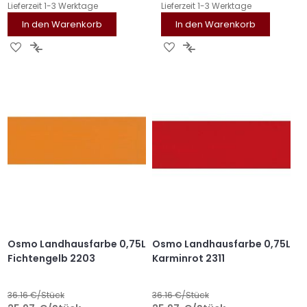
Lieferzeit
1-3 Werktage
Lieferzeit
1-3 Werktage
In den Warenkorb
In den Warenkorb
ZUR
ZUR
ZUR
ZUR
WUNSCHLISTE
VERGLEICHSLISTE
WUNSCHLISTE
VERGLEICHSLISTE
HINZUFÜGEN
HINZUFÜGEN
HINZUFÜGEN
HINZUFÜGEN
Osmo Landhausfarbe 0,75L
Osmo Landhausfarbe 0,75L
Fichtengelb 2203
Karminrot 2311
36.16
€/Stück
36.16
€/Stück