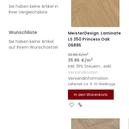
Sie haben keine Artikel in
Ihrer Vergleichsliste
Wunschliste
MeisterDesign. Laminate
LS 350 Princess Oak
Sie haben keine Artikel
06895
auf Ihrem Wunschzettel.
2
39.85
€/m
2
35.86
€
/m
Inkl. 19% Steuern
,
exkl.
Versandkosten
Versandinformation
Lieferzeit
ca. 5-10 Werktage
In den Warenkorb
ZUR
ZUR
WUNSCHLISTE
VERGLEICHSLISTE
HINZUFÜGEN
HINZUFÜGEN