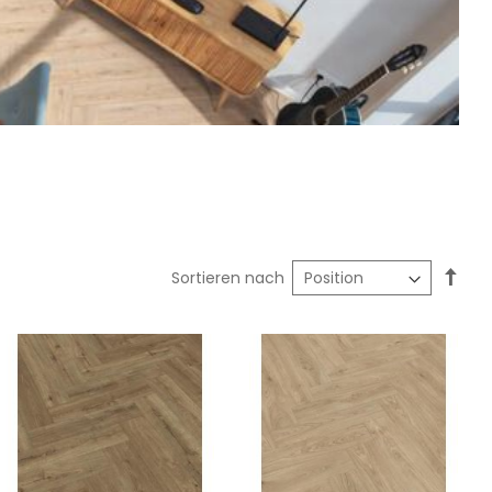
In
Sortieren nach
abst
Reih