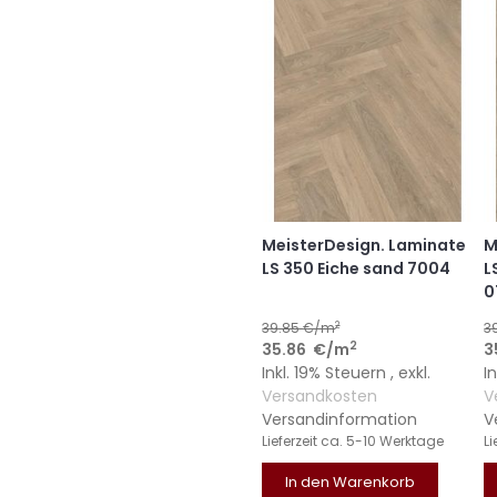
MeisterDesign. Laminate
M
LS 350 Eiche sand 7004
L
0
2
39.85
€/m
3
2
35.86
€
/m
3
Inkl. 19% Steuern
,
exkl.
I
Versandkosten
V
Versandinformation
V
Lieferzeit
ca. 5-10 Werktage
Li
In den Warenkorb