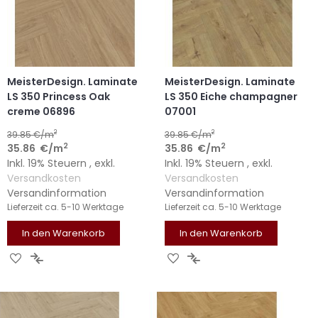
MeisterDesign. Laminate
MeisterDesign. Laminate
LS 350 Princess Oak
LS 350 Eiche champagner
creme 06896
07001
2
2
39.85
€/m
39.85
€/m
2
2
35.86
€
/m
35.86
€
/m
Inkl. 19% Steuern
,
exkl.
Inkl. 19% Steuern
,
exkl.
Versandkosten
Versandkosten
Versandinformation
Versandinformation
Lieferzeit
ca. 5-10 Werktage
Lieferzeit
ca. 5-10 Werktage
In den Warenkorb
In den Warenkorb
ZUR
ZUR
ZUR
ZUR
WUNSCHLISTE
VERGLEICHSLISTE
WUNSCHLISTE
VERGLEICHSLISTE
HINZUFÜGEN
HINZUFÜGEN
HINZUFÜGEN
HINZUFÜGEN