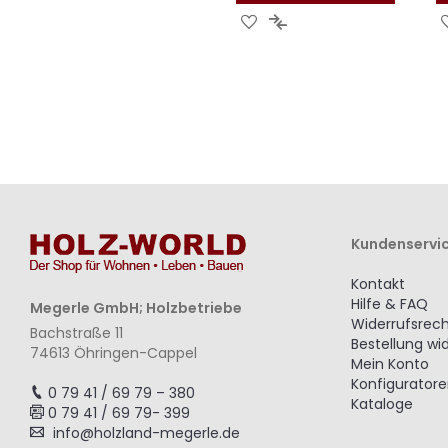
ZUR
ZUR
WUNSCHLISTE
VERGLEICHSLISTE
HINZUFÜGEN
HINZUFÜGEN
Kundenservi
Kontakt
Hilfe & FAQ
Megerle GmbH; Holzbetriebe
Widerrufsrec
Bachstraße 11
Bestellung wi
74613 Öhringen-Cappel
Mein Konto
Konfigurator
0 79 41 / 69 79 – 380
Kataloge
0 79 41 / 69 79- 399
info@holzland-megerle.de