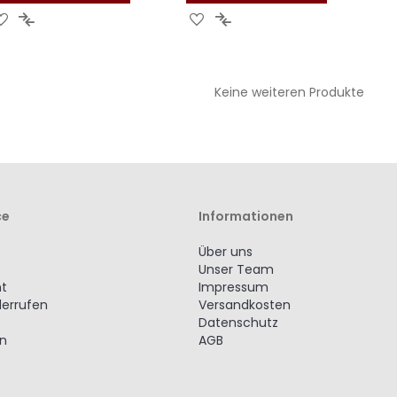
ZUR
ZUR
ZUR
ZUR
WUNSCHLISTE
VERGLEICHSLISTE
WUNSCHLISTE
VERGLEICHSLISTE
HINZUFÜGEN
HINZUFÜGEN
HINZUFÜGEN
HINZUFÜGEN
Keine weiteren Produkte
ce
Informationen
Über uns
Unser Team
ht
Impressum
derrufen
Versandkosten
Datenschutz
en
AGB