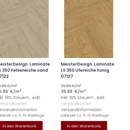
eisterDesign. Laminate
MeisterDesign. Laminate
S 350 Felseneiche sand
LS 350 Ufereiche honig
7122
07127
2
2
9.85
€/m
39.85
€/m
2
2
5.86
€
/m
35.86
€
/m
nkl. 19% Steuern
,
exkl.
Inkl. 19% Steuern
,
exkl.
ersandkosten
Versandkosten
ersandinformation
Versandinformation
eferzeit
ca. 5-10 Werktage
Lieferzeit
ca. 5-10 Werktage
In den Warenkorb
In den Warenkorb