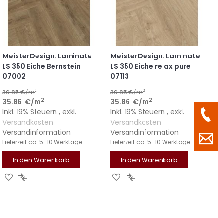
MeisterDesign. Laminate
MeisterDesign. Laminate
LS 350 Eiche Bernstein
LS 350 Eiche relax pure
07002
07113
2
2
39.85
€/m
39.85
€/m
2
2
35.86
€
/m
35.86
€
/m
Inkl. 19% Steuern
,
exkl.
Inkl. 19% Steuern
,
exkl.
Versandkosten
Versandkosten
Versandinformation
Versandinformation
Lieferzeit
ca. 5-10 Werktage
Lieferzeit
ca. 5-10 Werktage
In den Warenkorb
In den Warenkorb
ZUR
ZUR
ZUR
ZUR
WUNSCHLISTE
VERGLEICHSLISTE
WUNSCHLISTE
VERGLEICHSLISTE
HINZUFÜGEN
HINZUFÜGEN
HINZUFÜGEN
HINZUFÜGEN