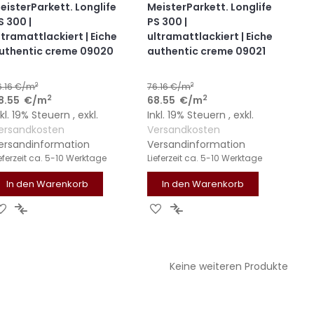
eisterParkett. Longlife
MeisterParkett. Longlife
S 300 |
PS 300 |
ltramattlackiert | Eiche
ultramattlackiert | Eiche
uthentic creme 09020
authentic creme 09021
2
2
6.16
€/m
76.16
€/m
2
2
8.55
€
/m
68.55
€
/m
nkl. 19% Steuern
,
exkl.
Inkl. 19% Steuern
,
exkl.
ersandkosten
Versandkosten
ersandinformation
Versandinformation
eferzeit
ca. 5-10 Werktage
Lieferzeit
ca. 5-10 Werktage
In den Warenkorb
In den Warenkorb
ZUR
ZUR
ZUR
ZUR
WUNSCHLISTE
VERGLEICHSLISTE
WUNSCHLISTE
VERGLEICHSLISTE
HINZUFÜGEN
HINZUFÜGEN
HINZUFÜGEN
HINZUFÜGEN
Keine weiteren Produkte