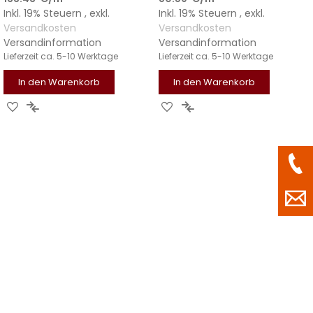
Inkl. 19% Steuern
,
exkl.
Inkl. 19% Steuern
,
exkl.
Versandkosten
Versandkosten
Versandinformation
Versandinformation
Lieferzeit
ca. 5-10 Werktage
Lieferzeit
ca. 5-10 Werktage
In den Warenkorb
In den Warenkorb
ZUR
ZUR
ZUR
ZUR
WUNSCHLISTE
VERGLEICHSLISTE
WUNSCHLISTE
VERGLEICHSLISTE
HINZUFÜGEN
HINZUFÜGEN
HINZUFÜGEN
HINZUFÜGEN