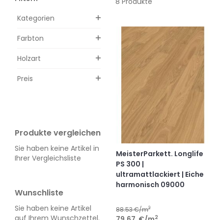
8 Produkte
Kategorien
Farbton
Holzart
Preis
Produkte vergleichen
Sie haben keine Artikel in
MeisterParkett. Longlife
Ihrer Vergleichsliste
PS 300 |
ultramattlackiert | Eiche
harmonisch 09000
Wunschliste
Sie haben keine Artikel
2
88.53
€/m
auf Ihrem Wunschzettel.
2
79.67
€
/m