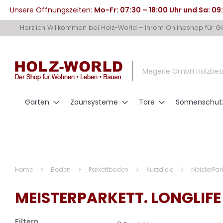
Unsere Öffnungszeiten:
Mo-Fr: 07:30 – 18:00 Uhr und Sa: 09
Direkt
Herzlich Willkommen bei Holz-World – Ihrem Onlineshop für 
zum
Inhalt
Megerle GmbH Holzbet
Garten
Zaunsysteme
Tore
Sonnenschut
Home
Boden
Parkettboden
Kurzdiele
MeisterPark
MEISTERPARKETT. LONGLIFE
Filtern