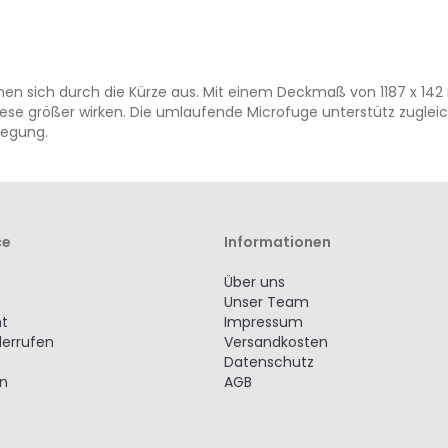
chnen sich durch die Kürze aus. Mit einem Deckmaß von 1187 x 14
diese größer wirken. Die umlaufende Microfuge unterstütz zuglei
legung.
ce
Informationen
Über uns
Unser Team
ht
Impressum
derrufen
Versandkosten
Datenschutz
en
AGB