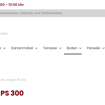
:00 – 13:00 Uhr
.
Gartenhäuser, Carports und Gartenmöbel
riebe
z
Gartenmöbel
Terrasse
Boden
Paneele
ett. longlife PS 300
 PS 300