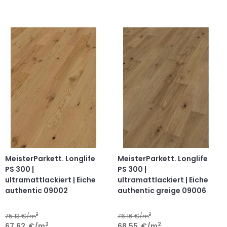
MeisterParkett. Longlife
MeisterParkett. Longlife
PS 300 |
PS 300 |
ultramattlackiert | Eiche
ultramattlackiert | Eiche
authentic 09002
authentic greige 09006
2
2
75.13
€/m
76.16
€/m
2
2
67.62
€
/m
68.55
€
/m