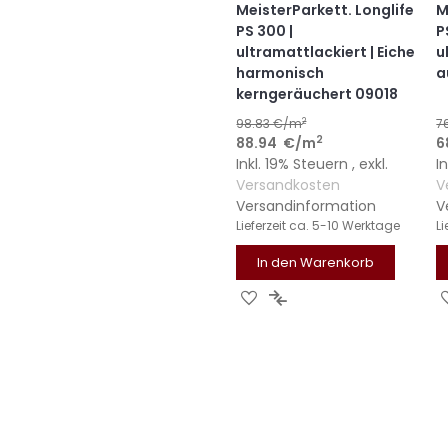
MeisterParkett. Longlife
M
PS 300 |
P
ultramattlackiert | Eiche
u
harmonisch
a
kerngeräuchert 09018
2
98.83
€/m
7
2
88.94
€
/m
6
Inkl. 19% Steuern
,
exkl.
I
Versandkosten
V
Versandinformation
V
Lieferzeit
ca. 5-10 Werktage
Li
In den Warenkorb
ZUR
ZUR
WUNSCHLISTE
VERGLEICHSLISTE
HINZUFÜGEN
HINZUFÜGEN