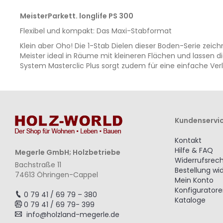
MeisterParkett. longlife PS 300
Flexibel und kompakt: Das Maxi-Stabformat
Klein aber Oho! Die 1-Stab Dielen dieser Boden-Serie zei
Meister ideal in Räume mit kleineren Flächen und lassen 
System Masterclic Plus sorgt zudem für eine einfache Ver
Kundenservi
Kontakt
Hilfe & FAQ
Megerle GmbH; Holzbetriebe
Widerrufsrec
Bachstraße 11
Bestellung wi
74613 Öhringen-Cappel
Mein Konto
Konfigurator
0 79 41 / 69 79 – 380
Kataloge
0 79 41 / 69 79- 399
info@holzland-megerle.de