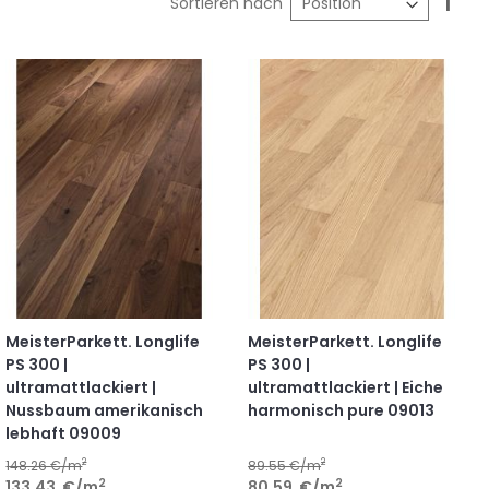
Sortieren nach
abst
Reih
MeisterParkett. Longlife
MeisterParkett. Longlife
PS 300 |
PS 300 |
ultramattlackiert |
ultramattlackiert | Eiche
Nussbaum amerikanisch
harmonisch pure 09013
lebhaft 09009
2
2
148.26
€/m
89.55
€/m
2
2
133.43
€
/m
80.59
€
/m