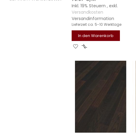
Inkl. 19% Steuern
,
exkl.
Versandkosten
Versandinformation
Lieferzeit
ca. 5-10 Werktage
In den Warenkorb
ZUR
ZUR
WUNSCHLISTE
VERGLEICHSLISTE
HINZUFÜGEN
HINZUFÜGEN