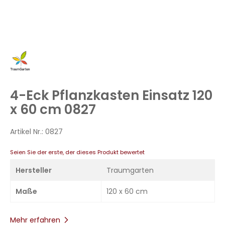
Zum
Anfang
der
Bildergalerie
4-Eck Pflanzkasten Einsatz 120
springen
x 60 cm 0827
Artikel Nr.:
0827
Seien Sie der erste, der dieses Produkt bewertet
Hersteller
Traumgarten
Maße
120 x 60 cm
Mehr erfahren