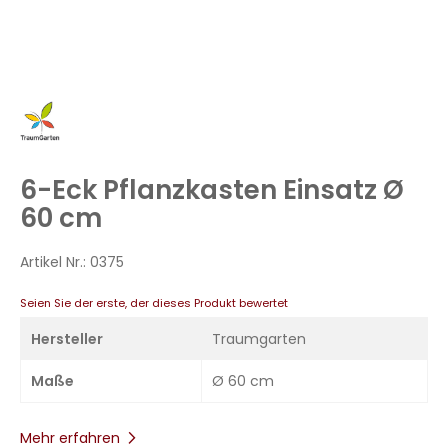
Zum
Anfang
der
Bildergalerie
6-Eck Pflanzkasten Einsatz Ø
springen
60 cm
Artikel Nr.:
0375
Seien Sie der erste, der dieses Produkt bewertet
Hersteller
Traumgarten
Maße
Ø 60 cm
Mehr erfahren