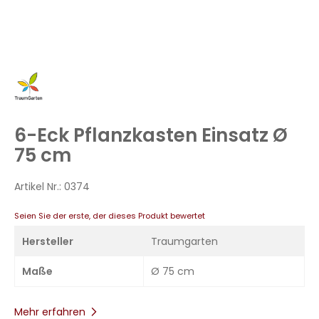
Zum
Anfang
der
Bildergalerie
6-Eck Pflanzkasten Einsatz Ø
springen
75 cm
Artikel Nr.:
0374
Seien Sie der erste, der dieses Produkt bewertet
Hersteller
Traumgarten
Maße
Ø 75 cm
Mehr erfahren