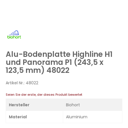
Zum
Anfang
der
Bildergalerie
Alu-Bodenplatte Highline H1
springen
und Panorama P1 (243,5 x
123,5 mm) 48022
Artikel Nr.:
48022
Seien Sie der erste, der dieses Produkt bewertet
Hersteller
Biohort
Material
Aluminium