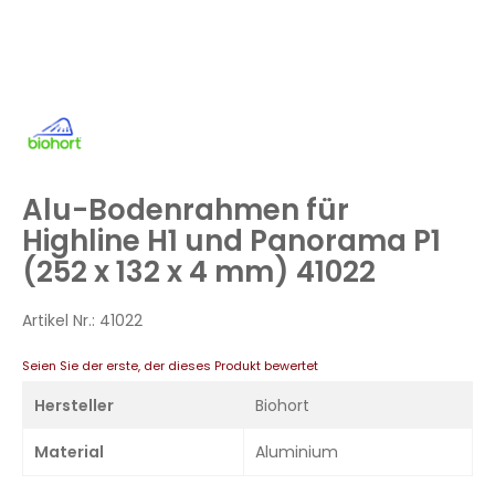
Zum
Anfang
der
Bildergalerie
Alu-Bodenrahmen für
springen
Highline H1 und Panorama P1
(252 x 132 x 4 mm) 41022
Artikel Nr.:
41022
Seien Sie der erste, der dieses Produkt bewertet
Hersteller
Biohort
Material
Aluminium