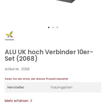
Zum
Anfang
der
Bildergalerie
ALU UK hoch Verbinder 10er-
springen
Set (2068)
Artikel Nr.:
2068
Seien Sie der erste, der dieses Produkt bewertet
Hersteller
Traumgarten
Mehr erfahren