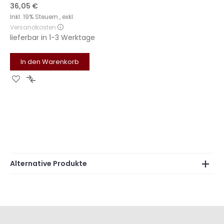
Sonderangebot
36,05 €
Inkl. 19% Steuern
,
exkl.
Versandkosten
lieferbar in
1-3 Werktage
In den Warenkorb
Zur
Zur
Wunschliste
Vergleichsliste
hinzufügen
hinzufügen
Alternative Produkte