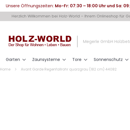
Unsere Öffnungszeiten:
Mo-Fr: 07:30 – 18:00 Uhr und Sa: 09
Direkt
Herzlich Willkommen bei Holz-World – Ihrem Onlineshop für 
zum
Inhalt
Megerle GmbH Holzbet
Garten
Zaunsysteme
Tore
Sonnenschutz
Home
Avant Garde Regenfallrohr quarzgrau (182 cm) 44082
Zum
Ende
der
Bildergalerie
springen