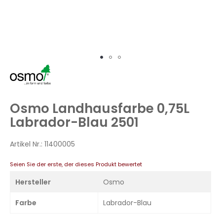
Zum
Anfang
der
Bildergalerie
Osmo Landhausfarbe 0,75L
springen
Labrador-Blau 2501
Artikel Nr.:
11400005
Seien Sie der erste, der dieses Produkt bewertet
Hersteller
Osmo
Farbe
Labrador-Blau