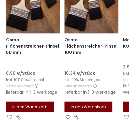
Osmo
Osmo
Mako 
Flächenstreicher-Pinsel
Flächenstreicher-Pinsel
KOMF
50 mm
100 mm
2,99 
6.90
€
/Stück
18.34
€
/Stück
Inkl. 
Inkl. 19% Steuern
,
exkl.
Inkl. 19% Steuern
,
exkl.
Versa
liefer
Versandkosten
Versandkosten
lieferbar in
1-3 Werktage
lieferbar in
1-3 Werktage
Werk
In den Warenkorb
In den Warenkorb
In
Zur
Zur
Zur
Zur
Zu
Wunschliste
Vergleichsliste
Wunschliste
Vergleichsliste
Wu
hinzufügen
hinzufügen
hinzufügen
hinzufügen
hi