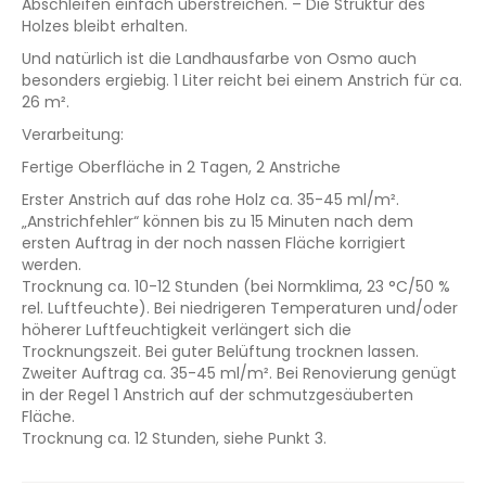
Abschleifen einfach überstreichen. – Die Struktur des
Holzes bleibt erhalten.
Und natürlich ist die Landhausfarbe von Osmo auch
besonders ergiebig. 1 Liter reicht bei einem Anstrich für ca.
26 m².
Verarbeitung:
Fertige Oberfläche in 2 Tagen, 2 Anstriche
Erster Anstrich auf das rohe Holz ca. 35-45 ml/m².
„Anstrichfehler“ können bis zu 15 Minuten nach dem
ersten Auftrag in der noch nassen Fläche korrigiert
werden.
Trocknung ca. 10-12 Stunden (bei Normklima, 23 °C/50 %
rel. Luftfeuchte). Bei niedrigeren Temperaturen und/oder
höherer Luftfeuchtigkeit verlängert sich die
Trocknungszeit. Bei guter Belüftung trocknen lassen.
Zweiter Auftrag ca. 35-45 ml/m². Bei Renovierung genügt
in der Regel 1 Anstrich auf der schmutzgesäuberten
Fläche.
Trocknung ca. 12 Stunden, siehe Punkt 3.