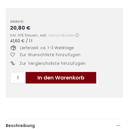
28,60 €
20,80 €
Sonderangebot
Inkl. 19% Steuern
,
exkl.
Versandkosten
41,60 €
/ 1 l
Lieferzeit: ca. 1-3 Werktage
Zur Wunschliste hinzufügen
Zur Vergleichsliste hinzufügen
In den Warenkorb
Beschreibung