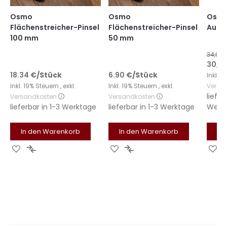
Osmo
Osmo
Osmo
Flächenstreicher-Pinsel
Flächenstreicher-Pinsel
Auft
100 mm
50 mm
34,00 
Sonde
30,78
18.34
€
/Stück
6.90
€
/Stück
Inkl. 
Inkl. 19% Steuern
,
exkl.
Inkl. 19% Steuern
,
exkl.
Versa
liefer
Versandkosten
Versandkosten
lieferbar in
1-3 Werktage
lieferbar in
1-3 Werktage
Werk
In den Warenkorb
In den Warenkorb
In
Zur
Zur
Zur
Zur
Zu
Wunschliste
Vergleichsliste
Wunschliste
Vergleichsliste
Wu
hinzufügen
hinzufügen
hinzufügen
hinzufügen
hi