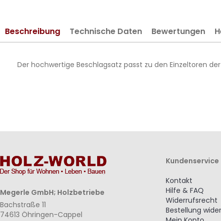
springen
Beschreibung
Technische Daten
Bewertungen
H
Der hochwertige Beschlagsatz passt zu den Einzeltoren de
Kundenservice
Kontakt
Hilfe & FAQ
Megerle GmbH; Holzbetriebe
Widerrufsrecht
Bachstraße 11
Bestellung wide
74613 Öhringen-Cappel
Mein Konto