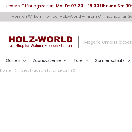
Unsere Öffnungszeiten:
Mo-Fr: 07:30 – 18:00 Uhr und Sa: 09
Direkt
Herzlich Willkommen bei Holz-World – Ihrem Onlineshop für 
zum
Inhalt
Megerle GmbH Holzbet
Garten
Zaunsysteme
Tore
Sonnenschutz
Home
Beschlagsatz für Einzeltor 1190
Zum
Ende
der
Bildergalerie
springen