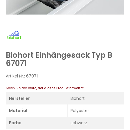
Zum
Anfang
der
Bildergalerie
Biohort Einhängesack Typ B
springen
67071
Artikel Nr.:
67071
Seien Sie der erste, der dieses Produkt bewertet
Hersteller
Biohort
Material
Polyester
Farbe
schwarz