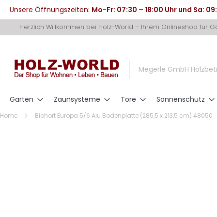
Unsere Öffnungszeiten:
Mo-Fr: 07:30 – 18:00 Uhr und Sa: 09
Direkt
Herzlich Willkommen bei Holz-World – Ihrem Onlineshop für 
zum
Inhalt
Megerle GmbH Holzbet
Garten
Zaunsysteme
Tore
Sonnenschutz
Home
Biohort Europa 5/6 Alu Bodenplatte (285,5 x 213,5 cm) 48050
Zum
Ende
der
Bildergalerie
springen