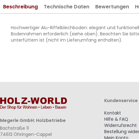
springen
Beschreibung
Technische Daten
Bewertungen
H
Hochwertiger Alu-Riffelblechboden: elegant und funktionell
Bodenrahmen erforderlich (siehe oben). Beachten Sie bitt
unterfüttern ist (nicht im Lieferumfang enthalten).
Kundenservice
Kontakt
Hilfe & FAQ
Megerle GmbH; Holzbetriebe
Widerrufsrecht
Bachstraße 11
Bestellung wide
74613 Öhringen-Cappel
Mein Konto