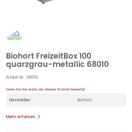
Zum
Anfang
der
Bildergalerie
Biohort FreizeitBox 100
springen
quarzgrau-metallic 68010
Artikel Nr.:
68010
Seien Sie der erste, der dieses Produkt bewertet
Hersteller
Biohort
Mehr erfahren