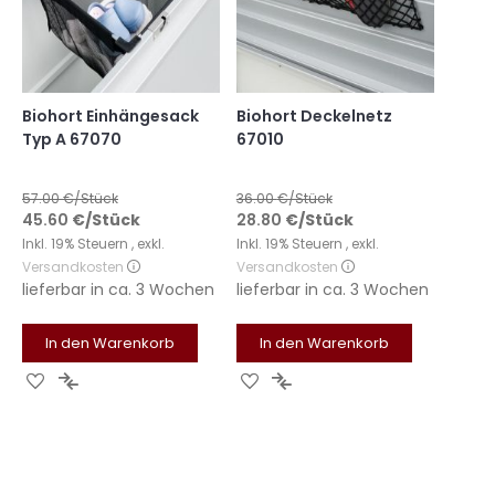
Biohort Einhängesack
Biohort Deckelnetz
Typ A 67070
67010
57.00
€/Stück
36.00
€/Stück
45.60
€
/Stück
28.80
€
/Stück
Inkl. 19% Steuern
,
exkl.
Inkl. 19% Steuern
,
exkl.
Versandkosten
Versandkosten
lieferbar in
ca. 3 Wochen
lieferbar in
ca. 3 Wochen
In den Warenkorb
In den Warenkorb
Zur
Zur
Zur
Zur
Wunschliste
Vergleichsliste
Wunschliste
Vergleichsliste
hinzufügen
hinzufügen
hinzufügen
hinzufügen